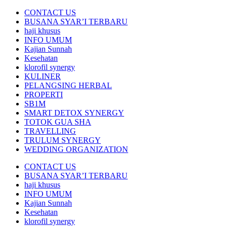
CONTACT US
BUSANA SYAR’I TERBARU
haji khusus
INFO UMUM
Kajian Sunnah
Kesehatan
klorofil synergy
KULINER
PELANGSING HERBAL
PROPERTI
SB1M
SMART DETOX SYNERGY
TOTOK GUA SHA
TRAVELLING
TRULUM SYNERGY
WEDDING ORGANIZATION
CONTACT US
BUSANA SYAR’I TERBARU
haji khusus
INFO UMUM
Kajian Sunnah
Kesehatan
klorofil synergy