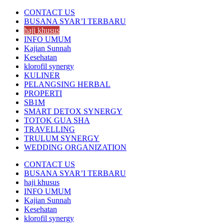
CONTACT US
BUSANA SYAR’I TERBARU
haji khusus
INFO UMUM
Kajian Sunnah
Kesehatan
klorofil synergy
KULINER
PELANGSING HERBAL
PROPERTI
SB1M
SMART DETOX SYNERGY
TOTOK GUA SHA
TRAVELLING
TRULUM SYNERGY
WEDDING ORGANIZATION
CONTACT US
BUSANA SYAR’I TERBARU
haji khusus
INFO UMUM
Kajian Sunnah
Kesehatan
klorofil synergy