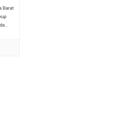
a Barat
ukup
a...