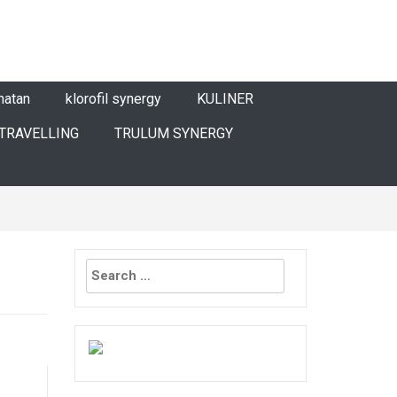
hatan
klorofil synergy
KULINER
TRAVELLING
TRULUM SYNERGY
Search
for: