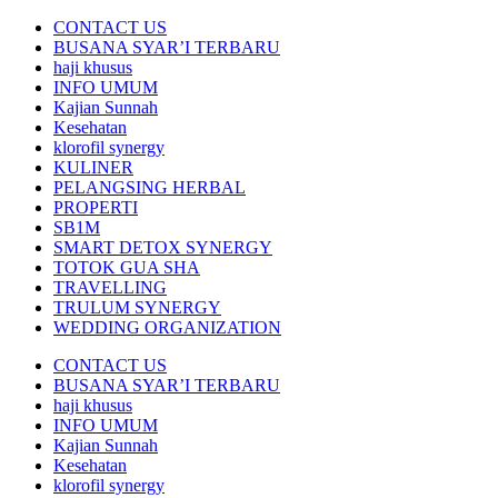
CONTACT US
BUSANA SYAR’I TERBARU
haji khusus
INFO UMUM
Kajian Sunnah
Kesehatan
klorofil synergy
KULINER
PELANGSING HERBAL
PROPERTI
SB1M
SMART DETOX SYNERGY
TOTOK GUA SHA
TRAVELLING
TRULUM SYNERGY
WEDDING ORGANIZATION
CONTACT US
BUSANA SYAR’I TERBARU
haji khusus
INFO UMUM
Kajian Sunnah
Kesehatan
klorofil synergy