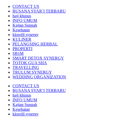
CONTACT US
BUSANA SYAR’I TERBARU
haji khusus
INFO UMUM
Kajian Sunnah
Kesehatan
klorofil synergy
KULINER
PELANGSING HERBAL
PROPERTI
SB1M
SMART DETOX SYNERGY
TOTOK GUA SHA
TRAVELLING
TRULUM SYNERGY
WEDDING ORGANIZATION
CONTACT US
BUSANA SYAR’I TERBARU
haji khusus
INFO UMUM
Kajian Sunnah
Kesehatan
klorofil synergy