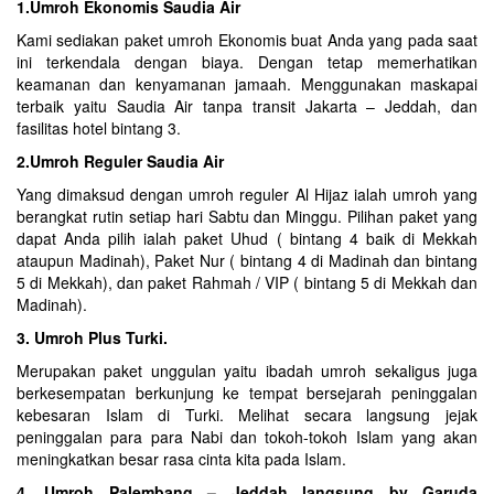
1.Umroh Ekonomis Saudia Air
Kami sediakan paket umroh Ekonomis buat Anda yang pada saat
ini terkendala dengan biaya. Dengan tetap memerhatikan
keamanan dan kenyamanan jamaah. Menggunakan maskapai
terbaik yaitu Saudia Air tanpa transit Jakarta – Jeddah, dan
fasilitas hotel bintang 3.
2.Umroh Reguler Saudia Air
Yang dimaksud dengan umroh reguler Al Hijaz ialah umroh yang
berangkat rutin setiap hari Sabtu dan Minggu. Pilihan paket yang
dapat Anda pilih ialah paket Uhud ( bintang 4 baik di Mekkah
ataupun Madinah), Paket Nur ( bintang 4 di Madinah dan bintang
5 di Mekkah), dan paket Rahmah / VIP ( bintang 5 di Mekkah dan
Madinah).
3. Umroh Plus Turki.
Merupakan paket unggulan yaitu ibadah umroh sekaligus juga
berkesempatan berkunjung ke tempat bersejarah peninggalan
kebesaran Islam di
Turki
. Melihat secara langsung jejak
peninggalan para para Nabi dan tokoh-tokoh Islam yang akan
meningkatkan besar rasa cinta kita pada Islam.
4. Umroh Palembang – Jeddah langsung by Garuda