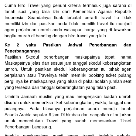
Cuma Biro Travel yang penuhi kriteria termasuk juga sarana di
tanah suci yang bisa izin dari Kementrian Agama Republik
Indonesia. Seandainya tidak tercatat berarti travel itu tidak
memiliki izin dan pastikan anda tidak memilih travel itu menjadi
agen perjalanan umroh anda walaupun harga yang di tawarkan
begitu murah di banding dengan biro travel yang lain.
Ke 2 yaitu Pastikan Jadwal Penerbangan dan
Penerbangannya
Pastikan Skedul penerbangan maskapainya tepat, nama
Maskapainya jelas dan sesuai jam tanggal skedul keberangkatan
umroh. Untuk pastikan skedul keberangkatan itu pihak agen
perjalanan atau Travelnya telah memiliki booking ticket pulang
pergi nya ke maskapainya yang akan di pakai adalah jumlah seat
yang tersedia dan tanggal keberangkatan yang telah pasti.
Diminta Jamaah muslim yang mau mengerjakan ibadah umroh
disuruh untuk memeriksa tiket keberangkatan, waktu, tanggal dan
pulangnya. Pada biasanya perjalanan udara menuju tanah
Saudia Arabia seputar 9 jam Di himbau dan sangatlah di anjurkan
untuk menentukan Travel yang sudah memesankan Ticket
Penerbangan Langsung.
Apabila maskapainya mesti harus transit terlebih dahulu,