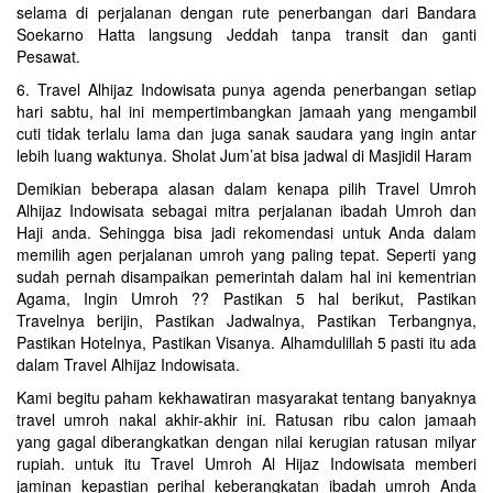
selama di perjalanan dengan rute penerbangan dari Bandara
Soekarno Hatta langsung Jeddah tanpa transit dan ganti
Pesawat.
6. Travel Alhijaz Indowisata punya agenda penerbangan setiap
hari sabtu, hal ini mempertimbangkan jamaah yang mengambil
cuti tidak terlalu lama dan juga sanak saudara yang ingin antar
lebih luang waktunya. Sholat Jum’at bisa jadwal di Masjidil Haram
Demikian beberapa alasan dalam kenapa pilih Travel Umroh
Alhijaz Indowisata sebagai mitra perjalanan ibadah Umroh dan
Haji anda. Sehingga bisa jadi rekomendasi untuk Anda dalam
memilih agen perjalanan umroh yang paling tepat. Seperti yang
sudah pernah disampaikan pemerintah dalam hal ini kementrian
Agama, Ingin Umroh ?? Pastikan 5 hal berikut, Pastikan
Travelnya berijin, Pastikan Jadwalnya, Pastikan Terbangnya,
Pastikan Hotelnya, Pastikan Visanya. Alhamdulillah 5 pasti itu ada
dalam Travel Alhijaz Indowisata.
Kami begitu paham kekhawatiran masyarakat tentang banyaknya
travel umroh nakal akhir-akhir ini. Ratusan ribu calon jamaah
yang gagal diberangkatkan dengan nilai kerugian ratusan milyar
rupiah. untuk itu Travel Umroh Al Hijaz Indowisata memberi
jaminan kepastian perihal keberangkatan ibadah umroh Anda