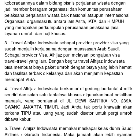
keberadaannya dalam bidang bisnis perjalanan wisata dengan
jadi member beragam organisasi dan komunitas perusahaan
pelaksana perjalanan wisata baik nasional ataupun internasional.
Organisasi-organisasi itu antara lain Asita, IATA, dan HIMPUH
yang merupakan perkumpulan perusahaan pelaksana jasa
layanan umroh dan haji khusus.
3. Travel Alhijaz Indowisata sebagai provider provider visa yang
sudah menjalin kerja sama dengan muassasah Arab Saudi.
Sebagai provider Visa, Alhijaz pun melayani pengajuan visa
travel-travel yang lain. Dengan begitu travel Alhijaz Indowisata
bisa membuat biaya paket umroh dengan biaya yang lebih hemat
dan fasilitas terbaik dikelasnya dan akan menjamin kepastian
mendapat VISA.
4. Travel Alhijaz Indowisata berkantor di gedung berlantai 4 milik
sendiri dan salah satu lantainya khusus digunakan buat pelatihan
manasik, yang beralamat di JL. DEWI SARTIKA NO. 239A,
CWANG JAKARTA TIMUR. Jadi Anda tak perlu khawatir akan
terkena TIPU atau uang yang sudah disetor untuk pergi umroh
dibawa kabur.
5. Travel Alhijaz Indowisata memakai maskapai kelas dunia Saudi
Airlines / Garuda Indonesia. Maka jamaah akan lebih nyaman