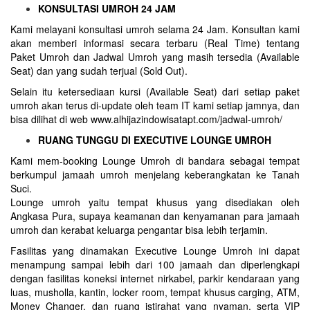
KONSULTASI UMROH 24 JAM
Kami melayani konsultasi umroh selama 24 Jam. Konsultan kami
akan memberi informasi secara terbaru (Real Time) tentang
Paket Umroh dan Jadwal Umroh yang masih tersedia (Available
Seat) dan yang sudah terjual (Sold Out).
Selain itu ketersediaan kursi (Available Seat) dari setiap paket
umroh akan terus di-update oleh team IT kami setiap jamnya, dan
bisa dilihat di web www.alhijazindowisatapt.com/jadwal-umroh/
RUANG TUNGGU DI EXECUTIVE LOUNGE UMROH
Kami mem-booking Lounge Umroh di bandara sebagai tempat
berkumpul jamaah umroh menjelang keberangkatan ke Tanah
Suci.
Lounge umroh yaitu tempat khusus yang disediakan oleh
Angkasa Pura, supaya keamanan dan kenyamanan para jamaah
umroh dan kerabat keluarga pengantar bisa lebih terjamin.
Fasilitas yang dinamakan Executive Lounge Umroh ini dapat
menampung sampai lebih dari 100 jamaah dan diperlengkapi
dengan fasilitas koneksi internet nirkabel, parkir kendaraan yang
luas, musholla, kantin, locker room, tempat khusus carging, ATM,
Money Changer, dan ruang istirahat yang nyaman, serta VIP