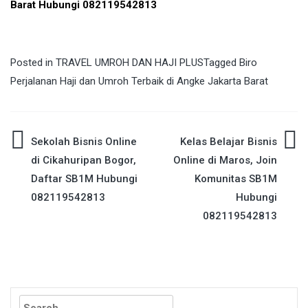
Barat Hubungi 082119542813
Posted in
TRAVEL UMROH DAN HAJI PLUS
Tagged
Biro
Perjalanan Haji dan Umroh Terbaik di Angke Jakarta Barat
Post
Sekolah Bisnis Online
Kelas Belajar Bisnis
di Cikahuripan Bogor,
Online di Maros, Join
navigation
Daftar SB1M Hubungi
Komunitas SB1M
082119542813
Hubungi
082119542813
Search