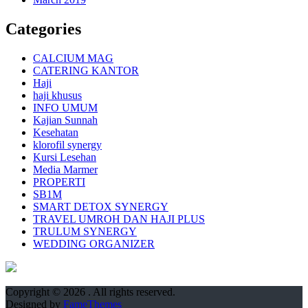
Categories
CALCIUM MAG
CATERING KANTOR
Haji
haji khusus
INFO UMUM
Kajian Sunnah
Kesehatan
klorofil synergy
Kursi Lesehan
Media Marmer
PROPERTI
SB1M
SMART DETOX SYNERGY
TRAVEL UMROH DAN HAJI PLUS
TRULUM SYNERGY
WEDDING ORGANIZER
Copyright © 2026
. All rights reserved.
Designed by
FameThemes