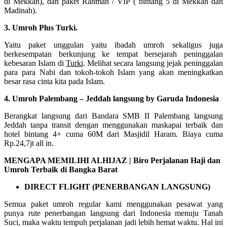
di Mekkah), dan paket Rahmah / VIP ( bintang 5 di Mekkah dan
Madinah).
3. Umroh Plus Turki.
Yaitu paket unggulan yaitu ibadah umroh sekaligus juga
berkesempatan berkunjung ke tempat bersejarah peninggalan
kebesaran Islam di
Turki
. Melihat secara langsung jejak peninggalan
para para Nabi dan tokoh-tokoh Islam yang akan meningkatkan
besar rasa cinta kita pada Islam.
4. Umroh Palembang – Jeddah langsung by Garuda Indonesia
Berangkat langsung dari Bandara SMB II Palembang langsung
Jeddah tanpa transit dengan menggunakan maskapai terbaik dan
hotel bintang 4+ cuma 60M dari Masjidil Haram. Biaya cuma
Rp.24,7jt all in.
MENGAPA MEMILIHI ALHIJAZ | Biro Perjalanan Haji dan
Umroh Terbaik di Bangka Barat
DIRECT FLIGHT (PENERBANGAN LANGSUNG)
Semua paket umroh regular kami menggunakan pesawat yang
punya rute penerbangan langsung dari Indonesia menuju Tanah
Suci, maka waktu tempuh perjalanan jadi lebih hemat waktu. Hal ini