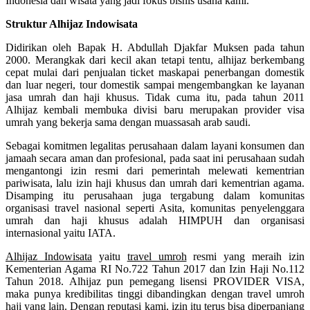
Indonesia dan wisata yang jadi fokus bisnis usaha kami.
Struktur Alhijaz Indowisata
Didirikan oleh Bapak H. Abdullah Djakfar Muksen pada tahun
2000. Merangkak dari kecil akan tetapi tentu, alhijaz berkembang
cepat mulai dari penjualan ticket maskapai penerbangan domestik
dan luar negeri, tour domestik sampai mengembangkan ke layanan
jasa umrah dan haji khusus. Tidak cuma itu, pada tahun 2011
Alhijaz kembali membuka divisi baru merupakan provider visa
umrah yang bekerja sama dengan muassasah arab saudi.
Sebagai komitmen legalitas perusahaan dalam layani konsumen dan
jamaah secara aman dan profesional, pada saat ini perusahaan sudah
mengantongi izin resmi dari pemerintah melewati kementrian
pariwisata, lalu izin haji khusus dan umrah dari kementrian agama.
Disamping itu perusahaan juga tergabung dalam komunitas
organisasi travel nasional seperti Asita, komunitas penyelenggara
umrah dan haji khusus adalah HIMPUH dan organisasi
internasional yaitu IATA.
Alhijaz Indowisata
yaitu
travel umroh
resmi yang meraih izin
Kementerian Agama RI No.722 Tahun 2017 dan Izin Haji No.112
Tahun 2018. Alhijaz pun pemegang lisensi PROVIDER VISA,
maka punya kredibilitas tinggi dibandingkan dengan travel umroh
haji yang lain. Dengan reputasi kami, izin itu terus bisa diperpanjang