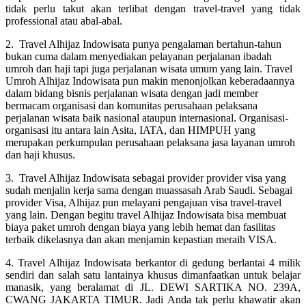
tidak perlu takut akan terlibat dengan travel-travel yang tidak
professional atau abal-abal.
2. Travel Alhijaz Indowisata punya pengalaman bertahun-tahun
bukan cuma dalam menyediakan pelayanan perjalanan ibadah
umroh dan haji tapi juga perjalanan wisata umum yang lain. Travel
Umroh Alhijaz Indowisata pun makin menonjolkan keberadaannya
dalam bidang bisnis perjalanan wisata dengan jadi member
bermacam organisasi dan komunitas perusahaan pelaksana
perjalanan wisata baik nasional ataupun internasional. Organisasi-
organisasi itu antara lain Asita, IATA, dan HIMPUH yang
merupakan perkumpulan perusahaan pelaksana jasa layanan umroh
dan haji khusus.
3. Travel Alhijaz Indowisata sebagai provider provider visa yang
sudah menjalin kerja sama dengan muassasah Arab Saudi. Sebagai
provider Visa, Alhijaz pun melayani pengajuan visa travel-travel
yang lain. Dengan begitu travel Alhijaz Indowisata bisa membuat
biaya paket umroh dengan biaya yang lebih hemat dan fasilitas
terbaik dikelasnya dan akan menjamin kepastian meraih VISA.
4. Travel Alhijaz Indowisata berkantor di gedung berlantai 4 milik
sendiri dan salah satu lantainya khusus dimanfaatkan untuk belajar
manasik, yang beralamat di JL. DEWI SARTIKA NO. 239A,
CWANG JAKARTA TIMUR. Jadi Anda tak perlu khawatir akan