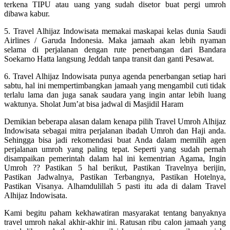
terkena TIPU atau uang yang sudah disetor buat pergi umroh
dibawa kabur.
5. Travel Alhijaz Indowisata memakai maskapai kelas dunia Saudi
Airlines / Garuda Indonesia. Maka jamaah akan lebih nyaman
selama di perjalanan dengan rute penerbangan dari Bandara
Soekarno Hatta langsung Jeddah tanpa transit dan ganti Pesawat.
6. Travel Alhijaz Indowisata punya agenda penerbangan setiap hari
sabtu, hal ini mempertimbangkan jamaah yang mengambil cuti tidak
terlalu lama dan juga sanak saudara yang ingin antar lebih luang
waktunya. Sholat Jum’at bisa jadwal di Masjidil Haram
Demikian beberapa alasan dalam kenapa pilih Travel Umroh Alhijaz
Indowisata sebagai mitra perjalanan ibadah Umroh dan Haji anda.
Sehingga bisa jadi rekomendasi buat Anda dalam memilih agen
perjalanan umroh yang paling tepat. Seperti yang sudah pernah
disampaikan pemerintah dalam hal ini kementrian Agama, Ingin
Umroh ?? Pastikan 5 hal berikut, Pastikan Travelnya berijin,
Pastikan Jadwalnya, Pastikan Terbangnya, Pastikan Hotelnya,
Pastikan Visanya. Alhamdulillah 5 pasti itu ada di dalam Travel
Alhijaz Indowisata.
Kami begitu paham kekhawatiran masyarakat tentang banyaknya
travel umroh nakal akhir-akhir ini. Ratusan ribu calon jamaah yang