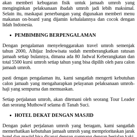
akan memberi kebugaran fisik untuk jamaah umroh yang
menginginkan pelaksanaan ibadah umroh jadi lebih maksimal.
Selain itu, maskapai penerbangan yang digunakan memberi menu
makanan on-board yang dijamin kehalalannya dan cocok dengan
lidah Indonesia.
PEMBIMBING BERPENGALAMAN
Dengan pengalaman menyelenggarakan travel umroh semenjak
tahun 2000, Alhijaz Indowisata sudah memberangkatkan ratusan
jamaah setiap bulannya, dimana ada 80 Jadwal Keberangkatan dan
total 5500 kursi umroh setiap tahun yang bisa dipilih oleh para calon
jamaah umroh.
pasti dengan pengalaman itu, kami sangatlah mengerti kebutuhan
calon jamaah yang mengaharapkan pelayanan pelaksanaan umroh-
haji yang sempurna dan memuaskan.
Setiap perjalanan umroh, akan ditemani oleh seorang Tour Leader
dan seorang Muthowif selama di Tanah Suci.
HOTEL DEKAT DENGAN MASJID
Dengan paket perjalanan umroh yang beragam, kami sangatlah
memerhatikan kebutuhan jamaah umroh yang memprioritaskan jarak
hotel dan masjid bisa dicapai dengan gampang dengan berjalan kaki.