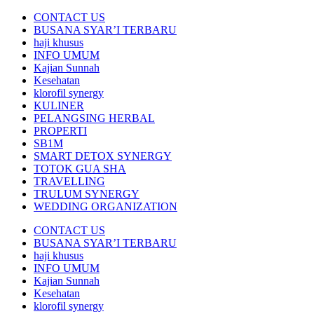
CONTACT US
BUSANA SYAR’I TERBARU
haji khusus
INFO UMUM
Kajian Sunnah
Kesehatan
klorofil synergy
KULINER
PELANGSING HERBAL
PROPERTI
SB1M
SMART DETOX SYNERGY
TOTOK GUA SHA
TRAVELLING
TRULUM SYNERGY
WEDDING ORGANIZATION
CONTACT US
BUSANA SYAR’I TERBARU
haji khusus
INFO UMUM
Kajian Sunnah
Kesehatan
klorofil synergy