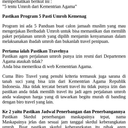
memperhatikan berikut ini :
”5 tentu Umroh dari Kementrian Agama”
Pastikan Program 5 Pasti Umroh Kemenag
Program ini ada 5 Panduan buat calon jamaah muslim yang mau
mengerjakan Beribadah Umroh untuk bisa memastikan dan memilih
paket perjalanan umroh yang dipilih menjamin kenyamanan dalam
melaksanakan ibadah umroh dan bukanlah travel penipuan.
Pertama ialah Pastikan Travelnya
Pastikan agen perjalanan umroh punya izin resmi dari Departemen
Agama ataukah tidak?
Anda bisa memeriksa di web Kementrian Agama.
Cuma Biro Travel yang penuhi kriteria termasuk juga sarana di
tanah suci yang bisa izin dari Kementrian Agama Republik
Indonesia. Jika tidak tercatat berarti travel itu tidak punya izin dan
pastikan anda tidak memilih travel itu jadi agen perjalanan umroh
anda walaupun harga yang di tawarkan begitu murah di banding
dengan biro travel yang lain.
Ke 2 yaitu Pastikan Jadwal Penerbangan dan Penerbangannya
Pastikan Skedul penerbangan maskapainya tepat, nama
Maskapainya jelas dan sesuai jam tanggal skedul keberangkatan
umroh. Buat pastikan skedul keberangkatan itu pihak agen