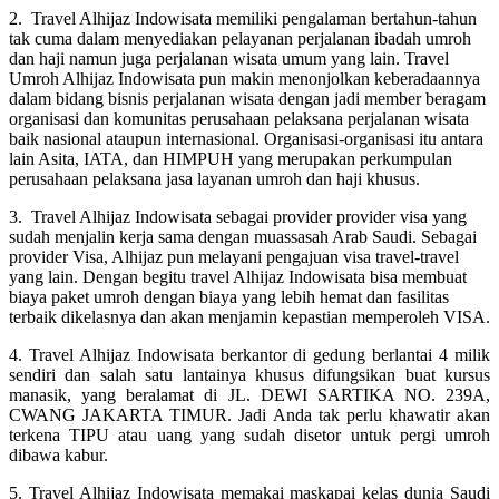
2. Travel Alhijaz Indowisata memiliki pengalaman bertahun-tahun
tak cuma dalam menyediakan pelayanan perjalanan ibadah umroh
dan haji namun juga perjalanan wisata umum yang lain. Travel
Umroh Alhijaz Indowisata pun makin menonjolkan keberadaannya
dalam bidang bisnis perjalanan wisata dengan jadi member beragam
organisasi dan komunitas perusahaan pelaksana perjalanan wisata
baik nasional ataupun internasional. Organisasi-organisasi itu antara
lain Asita, IATA, dan HIMPUH yang merupakan perkumpulan
perusahaan pelaksana jasa layanan umroh dan haji khusus.
3. Travel Alhijaz Indowisata sebagai provider provider visa yang
sudah menjalin kerja sama dengan muassasah Arab Saudi. Sebagai
provider Visa, Alhijaz pun melayani pengajuan visa travel-travel
yang lain. Dengan begitu travel Alhijaz Indowisata bisa membuat
biaya paket umroh dengan biaya yang lebih hemat dan fasilitas
terbaik dikelasnya dan akan menjamin kepastian memperoleh VISA.
4. Travel Alhijaz Indowisata berkantor di gedung berlantai 4 milik
sendiri dan salah satu lantainya khusus difungsikan buat kursus
manasik, yang beralamat di JL. DEWI SARTIKA NO. 239A,
CWANG JAKARTA TIMUR. Jadi Anda tak perlu khawatir akan
terkena TIPU atau uang yang sudah disetor untuk pergi umroh
dibawa kabur.
5. Travel Alhijaz Indowisata memakai maskapai kelas dunia Saudi