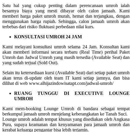
Satu hal yang cukup penting dalam perencanaan umroh ialah
besarnya biaya yang mesti dibayar oleh calon jamaah. Kami
memberi harga paket umroh murah, hemat dan terjangkau, dengan
menggunakan harga rupiah. Sehingga, calon jamaah umroh akan
terbebas dari risiko fluktuasi perbedaan nilai kurs.
KONSULTASI UMROH 24 JAM
Kami melayani konsultasi umroh selama 24 Jam. Konsultan kami
akan memberi informasi secara terbaru (Real Time) perihal Paket
Umroh dan Jadwal Umroh yang masih tersedia (Available Seat) dan
yang sudah terjual (Sold Out).
Selain itu ketersediaan kursi (Available Seat) dari setiap paket umroh
akan terus di-update oleh team IT kami setiap jamnya, dan bisa
dilihat di web www.alhijazindowisatapt.com/jadwal-umroh/
RUANG TUNGGU DI EXECUTIVE LOUNGE
UMROH
Kami mem-booking Lounge Umroh di bandara sebagai tempat
berkumpul jamaah umroh menjelang keberangkatan ke Tanah Suci.
Lounge umroh adalah tempat khusus yang disediakan oleh Angkasa
Pura, supaya keamanan dan kenyamanan para jamaah umroh dan
kerabat keluarga pengantar bisa lebih terjamin.