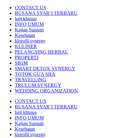
CONTACT US
BUSANA SYAR’I TERBARU
haji khusus
INFO UMUM
Kajian Sunnah
Kesehatan
klorofil synergy
KULINER
PELANGSING HERBAL
PROPERTI
SB1M
SMART DETOX SYNERGY
TOTOK GUA SHA
TRAVELLING
TRULUM SYNERGY
WEDDING ORGANIZATION
CONTACT US
BUSANA SYAR’I TERBARU
haji khusus
INFO UMUM
Kajian Sunnah
Kesehatan
klorofil synergy