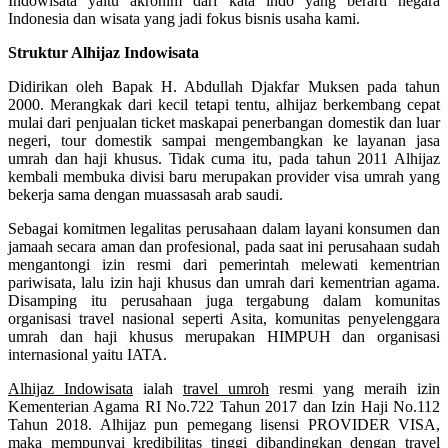
Indowisata yaitu akronim dari kata indo yang berarti negara
Indonesia dan wisata yang jadi fokus bisnis usaha kami.
Struktur Alhijaz Indowisata
Didirikan oleh Bapak H. Abdullah Djakfar Muksen pada tahun
2000. Merangkak dari kecil tetapi tentu, alhijaz berkembang cepat
mulai dari penjualan ticket maskapai penerbangan domestik dan luar
negeri, tour domestik sampai mengembangkan ke layanan jasa
umrah dan haji khusus. Tidak cuma itu, pada tahun 2011 Alhijaz
kembali membuka divisi baru merupakan provider visa umrah yang
bekerja sama dengan muassasah arab saudi.
Sebagai komitmen legalitas perusahaan dalam layani konsumen dan
jamaah secara aman dan profesional, pada saat ini perusahaan sudah
mengantongi izin resmi dari pemerintah melewati kementrian
pariwisata, lalu izin haji khusus dan umrah dari kementrian agama.
Disamping itu perusahaan juga tergabung dalam komunitas
organisasi travel nasional seperti Asita, komunitas penyelenggara
umrah dan haji khusus merupakan HIMPUH dan organisasi
internasional yaitu IATA.
Alhijaz Indowisata
ialah
travel umroh
resmi yang meraih izin
Kementerian Agama RI No.722 Tahun 2017 dan Izin Haji No.112
Tahun 2018. Alhijaz pun pemegang lisensi PROVIDER VISA,
maka mempunyai kredibilitas tinggi dibandingkan dengan travel