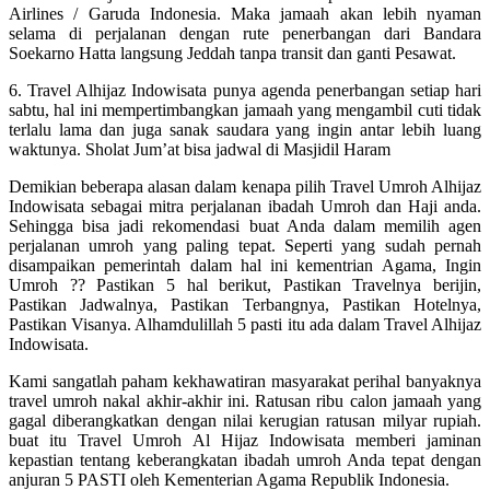
Airlines / Garuda Indonesia. Maka jamaah akan lebih nyaman
selama di perjalanan dengan rute penerbangan dari Bandara
Soekarno Hatta langsung Jeddah tanpa transit dan ganti Pesawat.
6. Travel Alhijaz Indowisata punya agenda penerbangan setiap hari
sabtu, hal ini mempertimbangkan jamaah yang mengambil cuti tidak
terlalu lama dan juga sanak saudara yang ingin antar lebih luang
waktunya. Sholat Jum’at bisa jadwal di Masjidil Haram
Demikian beberapa alasan dalam kenapa pilih Travel Umroh Alhijaz
Indowisata sebagai mitra perjalanan ibadah Umroh dan Haji anda.
Sehingga bisa jadi rekomendasi buat Anda dalam memilih agen
perjalanan umroh yang paling tepat. Seperti yang sudah pernah
disampaikan pemerintah dalam hal ini kementrian Agama, Ingin
Umroh ?? Pastikan 5 hal berikut, Pastikan Travelnya berijin,
Pastikan Jadwalnya, Pastikan Terbangnya, Pastikan Hotelnya,
Pastikan Visanya. Alhamdulillah 5 pasti itu ada dalam Travel Alhijaz
Indowisata.
Kami sangatlah paham kekhawatiran masyarakat perihal banyaknya
travel umroh nakal akhir-akhir ini. Ratusan ribu calon jamaah yang
gagal diberangkatkan dengan nilai kerugian ratusan milyar rupiah.
buat itu Travel Umroh Al Hijaz Indowisata memberi jaminan
kepastian tentang keberangkatan ibadah umroh Anda tepat dengan
anjuran 5 PASTI oleh Kementerian Agama Republik Indonesia.