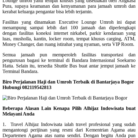
Lounge umroh yaitu tempat khusus yang disediakan oleh Angkasa
Pura, supaya keamanan dan kenyamanan para jamaah umroh dan
kerabat keluarga pengantar bisa lebih terjamin.
Fasilitas yang dinamakan Executive Lounge Umroh ini dapat
menampung sampai lebih dari 100 jamaah dan diperlengkapi
dengan fasilitas koneksi internet nirkabel, parkir kendaraan yang
luas, musholla, kantin, locker room, tempat khusus carging, ATM,
Money Changer, dan ruang istirahat yang nyaman, serta VIP Room.
Semua jamaah pun memperoleh fasilitas transportasi dan
pengurusan bagasi ke terminal di Bandara Internasional Soekarno
Hatta. Selain itu, tersedia Shuttle Bus buat antar jemput jamaah ke
Terminal Bandara.
Biro Perjalanan Haji dan Umroh Terbaik di Bantarjaya Bogor
Hubungi 082119542813
Beberapa Alasan Lain Kenapa Pilih Alhijaz Indowisata buat
Melayani Anda
1. Travel Alhijaz Indowisata ialah travel profesional yang sudah
mengantongi perijinan yang resmi dari Kementrian Agama atau
Departemen Agama atas nama sendiri. Dengan begitu Anda pun