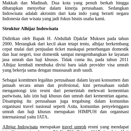
Makkah dan Madinah. Dua kota yang penuh berkah hingga
diharapkan menyebar dalam kinerja perusahaan. Sedangkan
Indowisata adalah akronim dari kata indo yang berarti negara
Indonesia dan wisata yang jadi fokus bisnis usaha kami.
Struktur Alhijaz Indowisata
Didirikan oleh Bapak H. Abdullah Djakfar Muksen pada tahun
2000. Merangkak dari kecil akan tetapi tentu, alhijaz berkembang
cepat mulai dari penjualan ticket maskapai penerbangan domestik
dan luar negeri, tour domestik sampai mengembangkan ke layanan
jasa umrah dan haji khusus. Tidak cuma itu, pada tahun 2011
Alhijaz kembali membuka divisi baru ialah provider visa umrah
yang bekerja sama dengan muassasah arab saudi.
Sebagai komitmen legalitas perusahaan dalam layani konsumen dan
jamaah secara aman dan profesional, kini perusahaan sudah
mengantongi izin resmi dari pemerintah melewati kementrian
pariwisata, lalu izin haji khusus dan umrah dari kementrian agama.
Disamping itu perusahaan juga tergabung dalam komunitas
organisasi travel nasional seperti Asita, komunitas penyelenggara
umrah dan haji khusus merupakan HIMPUH dan organisasi
internasional yaitu IATA.
Alhijaz Indowisata
merupakan
travel umroh
resmi yang mendapat