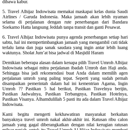
dibawa kabur.
5. Travel Alhijaz Indowisata memakai maskapai kelas dunia Saudi
Airlines / Garuda Indonesia. Maka jamaah akan lebih nyaman
selama di perjalanan dengan rute penerbangan dari Bandara
Soekarno Hatta langsung Jeddah tanpa transit dan ganti Pesawat.
6. Travel Alhijaz Indowisata punya agenda penerbangan setiap hari
sabtu, hal ini mempertimbangkan jamaah yang mengambil cuti tidak
terlalu lama dan juga sanak saudara yang ingin antar lebih luang
waktunya. Sholat Jum’at bisa jadwal di Masjidil Haram
Demikian beberapa alasan dalam kenapa pilih Travel Umroh Alhijaz
Indowisata sebagai mitra perjalanan ibadah Umroh dan Haji anda.
Sehingga bisa jadi rekomendasi buat Anda dalam memilih agen
perjalanan umroh yang paling tepat. Seperti yang sudah pernah
disampaikan pemerintah dalam hal ini kementrian Agama, Ingin
Umroh ?? Pastikan 5 hal berikut, Pastikan Travelnya berijin,
Pastikan Jadwalnya, Pastikan Terbangnya, Pastikan Hotelnya,
Pastikan Visanya. Alhamdulillah 5 pasti itu ada dalam Travel Alhijaz
Indowisata.
Kami begitu mengerti kekhawatiran masyarakat berkaitan
banyaknya travel umroh nakal akhir-akhir ini. Ratusan ribu calon
jamaah yang gagal diberangkatkan dengan nilai kerugian ratusan
milyar rupiah. untuk itu Travel Umroh Al Hijaz Indowisata memberi