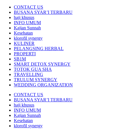
CONTACT US
BUSANA SYAR’I TERBARU
haji khusus
INFO UMUM
Kajian Sunnah
Kesehatan
klorofil synergy
KULINER
PELANGSING HERBAL
PROPERTI
SB1M
SMART DETOX SYNERGY
TOTOK GUA SHA
TRAVELLING
TRULUM SYNERGY
WEDDING ORGANIZATION
CONTACT US
BUSANA SYAR’I TERBARU
haji khusus
INFO UMUM
Kajian Sunnah
Kesehatan
klorofil synergy