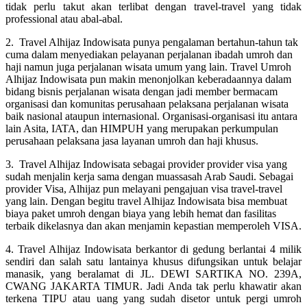
tidak perlu takut akan terlibat dengan travel-travel yang tidak
professional atau abal-abal.
2. Travel Alhijaz Indowisata punya pengalaman bertahun-tahun tak
cuma dalam menyediakan pelayanan perjalanan ibadah umroh dan
haji namun juga perjalanan wisata umum yang lain. Travel Umroh
Alhijaz Indowisata pun makin menonjolkan keberadaannya dalam
bidang bisnis perjalanan wisata dengan jadi member bermacam
organisasi dan komunitas perusahaan pelaksana perjalanan wisata
baik nasional ataupun internasional. Organisasi-organisasi itu antara
lain Asita, IATA, dan HIMPUH yang merupakan perkumpulan
perusahaan pelaksana jasa layanan umroh dan haji khusus.
3. Travel Alhijaz Indowisata sebagai provider provider visa yang
sudah menjalin kerja sama dengan muassasah Arab Saudi. Sebagai
provider Visa, Alhijaz pun melayani pengajuan visa travel-travel
yang lain. Dengan begitu travel Alhijaz Indowisata bisa membuat
biaya paket umroh dengan biaya yang lebih hemat dan fasilitas
terbaik dikelasnya dan akan menjamin kepastian memperoleh VISA.
4. Travel Alhijaz Indowisata berkantor di gedung berlantai 4 milik
sendiri dan salah satu lantainya khusus difungsikan untuk belajar
manasik, yang beralamat di JL. DEWI SARTIKA NO. 239A,
CWANG JAKARTA TIMUR. Jadi Anda tak perlu khawatir akan
terkena TIPU atau uang yang sudah disetor untuk pergi umroh