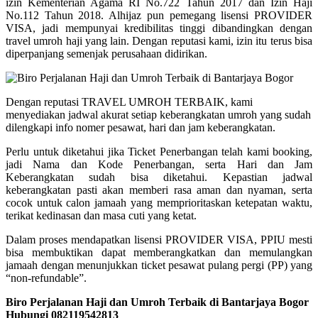
izin Kementerian Agama RI No.722 Tahun 2017 dan Izin Haji
No.112 Tahun 2018. Alhijaz pun pemegang lisensi PROVIDER
VISA, jadi mempunyai kredibilitas tinggi dibandingkan dengan
travel umroh haji yang lain. Dengan reputasi kami, izin itu terus bisa
diperpanjang semenjak perusahaan didirikan.
Dengan reputasi TRAVEL UMROH TERBAIK, kami
menyediakan jadwal akurat setiap keberangkatan umroh yang sudah
dilengkapi info nomer pesawat, hari dan jam keberangkatan.
Perlu untuk diketahui jika Ticket Penerbangan telah kami booking,
jadi Nama dan Kode Penerbangan, serta Hari dan Jam
Keberangkatan sudah bisa diketahui. Kepastian jadwal
keberangkatan pasti akan memberi rasa aman dan nyaman, serta
cocok untuk calon jamaah yang memprioritaskan ketepatan waktu,
terikat kedinasan dan masa cuti yang ketat.
Dalam proses mendapatkan lisensi PROVIDER VISA, PPIU mesti
bisa membuktikan dapat memberangkatkan dan memulangkan
jamaah dengan menunjukkan ticket pesawat pulang pergi (PP) yang
“non-refundable”.
Biro Perjalanan Haji dan Umroh Terbaik di Bantarjaya Bogor
Hubungi 082119542813