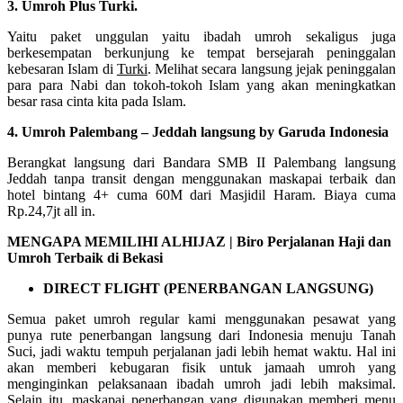
3. Umroh Plus Turki.
Yaitu paket unggulan yaitu ibadah umroh sekaligus juga
berkesempatan berkunjung ke tempat bersejarah peninggalan
kebesaran Islam di
Turki
. Melihat secara langsung jejak peninggalan
para para Nabi dan tokoh-tokoh Islam yang akan meningkatkan
besar rasa cinta kita pada Islam.
4. Umroh Palembang – Jeddah langsung by Garuda Indonesia
Berangkat langsung dari Bandara SMB II Palembang langsung
Jeddah tanpa transit dengan menggunakan maskapai terbaik dan
hotel bintang 4+ cuma 60M dari Masjidil Haram. Biaya cuma
Rp.24,7jt all in.
MENGAPA MEMILIHI ALHIJAZ | Biro Perjalanan Haji dan
Umroh Terbaik di Bekasi
DIRECT FLIGHT (PENERBANGAN LANGSUNG)
Semua paket umroh regular kami menggunakan pesawat yang
punya rute penerbangan langsung dari Indonesia menuju Tanah
Suci, jadi waktu tempuh perjalanan jadi lebih hemat waktu. Hal ini
akan memberi kebugaran fisik untuk jamaah umroh yang
menginginkan pelaksanaan ibadah umroh jadi lebih maksimal.
Selain itu, maskapai penerbangan yang digunakan memberi menu