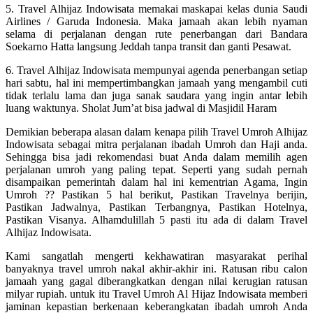
5. Travel Alhijaz Indowisata memakai maskapai kelas dunia Saudi
Airlines / Garuda Indonesia. Maka jamaah akan lebih nyaman
selama di perjalanan dengan rute penerbangan dari Bandara
Soekarno Hatta langsung Jeddah tanpa transit dan ganti Pesawat.
6. Travel Alhijaz Indowisata mempunyai agenda penerbangan setiap
hari sabtu, hal ini mempertimbangkan jamaah yang mengambil cuti
tidak terlalu lama dan juga sanak saudara yang ingin antar lebih
luang waktunya. Sholat Jum’at bisa jadwal di Masjidil Haram
Demikian beberapa alasan dalam kenapa pilih Travel Umroh Alhijaz
Indowisata sebagai mitra perjalanan ibadah Umroh dan Haji anda.
Sehingga bisa jadi rekomendasi buat Anda dalam memilih agen
perjalanan umroh yang paling tepat. Seperti yang sudah pernah
disampaikan pemerintah dalam hal ini kementrian Agama, Ingin
Umroh ?? Pastikan 5 hal berikut, Pastikan Travelnya berijin,
Pastikan Jadwalnya, Pastikan Terbangnya, Pastikan Hotelnya,
Pastikan Visanya. Alhamdulillah 5 pasti itu ada di dalam Travel
Alhijaz Indowisata.
Kami sangatlah mengerti kekhawatiran masyarakat perihal
banyaknya travel umroh nakal akhir-akhir ini. Ratusan ribu calon
jamaah yang gagal diberangkatkan dengan nilai kerugian ratusan
milyar rupiah. untuk itu Travel Umroh Al Hijaz Indowisata memberi
jaminan kepastian berkenaan keberangkatan ibadah umroh Anda