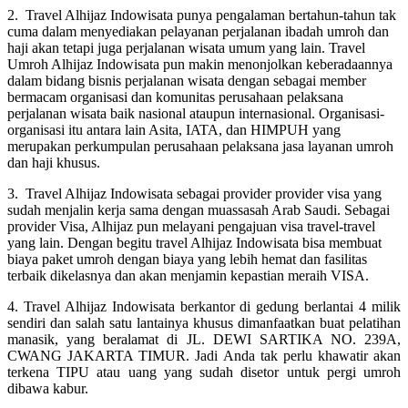
2. Travel Alhijaz Indowisata punya pengalaman bertahun-tahun tak
cuma dalam menyediakan pelayanan perjalanan ibadah umroh dan
haji akan tetapi juga perjalanan wisata umum yang lain. Travel
Umroh Alhijaz Indowisata pun makin menonjolkan keberadaannya
dalam bidang bisnis perjalanan wisata dengan sebagai member
bermacam organisasi dan komunitas perusahaan pelaksana
perjalanan wisata baik nasional ataupun internasional. Organisasi-
organisasi itu antara lain Asita, IATA, dan HIMPUH yang
merupakan perkumpulan perusahaan pelaksana jasa layanan umroh
dan haji khusus.
3. Travel Alhijaz Indowisata sebagai provider provider visa yang
sudah menjalin kerja sama dengan muassasah Arab Saudi. Sebagai
provider Visa, Alhijaz pun melayani pengajuan visa travel-travel
yang lain. Dengan begitu travel Alhijaz Indowisata bisa membuat
biaya paket umroh dengan biaya yang lebih hemat dan fasilitas
terbaik dikelasnya dan akan menjamin kepastian meraih VISA.
4. Travel Alhijaz Indowisata berkantor di gedung berlantai 4 milik
sendiri dan salah satu lantainya khusus dimanfaatkan buat pelatihan
manasik, yang beralamat di JL. DEWI SARTIKA NO. 239A,
CWANG JAKARTA TIMUR. Jadi Anda tak perlu khawatir akan
terkena TIPU atau uang yang sudah disetor untuk pergi umroh
dibawa kabur.