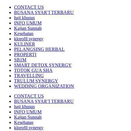
CONTACT US
BUSANA SYAR’I TERBARU
haji khusus
INFO UMUM
Kajian Sunnah
Kesehatan
klorofil synergy
KULINER
PELANGSING HERBAL
PROPERTI
SB1M
SMART DETOX SYNERGY
TOTOK GUA SHA
TRAVELLING
TRULUM SYNERGY
WEDDING ORGANIZATION
CONTACT US
BUSANA SYAR’I TERBARU
haji khusus
INFO UMUM
Kajian Sunnah
Kesehatan
klorofil synergy