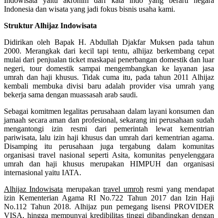
Indowisata yaitu akronim dari kata indo yang berarti negara
Indonesia dan wisata yang jadi fokus bisnis usaha kami.
Struktur Alhijaz Indowisata
Didirikan oleh Bapak H. Abdullah Djakfar Muksen pada tahun
2000. Merangkak dari kecil tapi tentu, alhijaz berkembang cepat
mulai dari penjualan ticket maskapai penerbangan domestik dan luar
negeri, tour domestik sampai mengembangkan ke layanan jasa
umrah dan haji khusus. Tidak cuma itu, pada tahun 2011 Alhijaz
kembali membuka divisi baru adalah provider visa umrah yang
bekerja sama dengan muassasah arab saudi.
Sebagai komitmen legalitas perusahaan dalam layani konsumen dan
jamaah secara aman dan profesional, sekarang ini perusahaan sudah
mengantongi izin resmi dari pemerintah lewat kementrian
pariwisata, lalu izin haji khusus dan umrah dari kementrian agama.
Disamping itu perusahaan juga tergabung dalam komunitas
organisasi travel nasional seperti Asita, komunitas penyelenggara
umrah dan haji khusus merupakan HIMPUH dan organisasi
internasional yaitu IATA.
Alhijaz Indowisata
merupakan
travel umroh
resmi yang mendapat
izin Kementerian Agama RI No.722 Tahun 2017 dan Izin Haji
No.112 Tahun 2018. Alhijaz pun pemegang lisensi PROVIDER
VISA, hingga mempunyai kredibilitas tinggi dibandingkan dengan