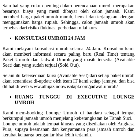
Satu hal yang cukup penting dalam perencanaan umroh merupakan
besarnya biaya yang mesti dibayar oleh calon jamaah. Kami
memberi harga paket umroh murah, hemat dan terjangkau, dengan
menggunakan harga rupiah. Sehingga, calon jamaah umroh akan
terbebas dari risiko fluktuasi perbedaan nilai kurs.
KONSULTASI UMROH 24 JAM
Kami melayani konsultasi umroh selama 24 Jam. Konsultan kami
akan memberi informasi secara paling baru (Real Time) tentang
Paket Umroh dan Jadwal Umroh yang masih tersedia (Available
Seat) dan yang sudah terjual (Sold Out).
Selain itu ketersediaan kursi (Available Seat) dari setiap paket umroh
akan senantiasa di-update oleh team IT kami setiap jamnya, dan bisa
dilihat di web www.alhijazindowisatapt.com/jadwal-umroh/
RUANG TUNGGU DI EXECUTIVE LOUNGE
UMROH
Kami mem-booking Lounge Umroh di bandara sebagai tempat
berkumpul jamaah umroh menjelang keberangkatan ke Tanah Suci.
Lounge umroh adalah tempat khusus yang disediakan oleh Angkasa
Pura, supaya keamanan dan kenyamanan para jamaah umroh dan
kerabat keluarga pengantar bisa lebih terjamin.