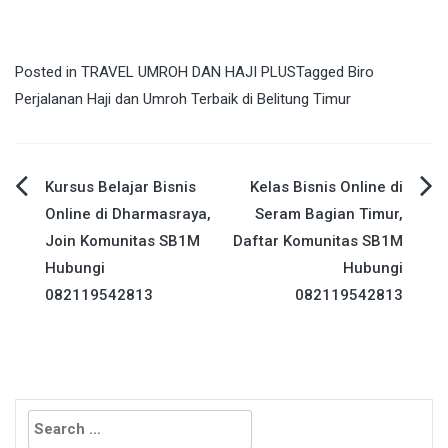
Posted in
TRAVEL UMROH DAN HAJI PLUS
Tagged
Biro
Perjalanan Haji dan Umroh Terbaik di Belitung Timur
Post
Kursus Belajar Bisnis
Kelas Bisnis Online di
Online di Dharmasraya,
Seram Bagian Timur,
navigation
Join Komunitas SB1M
Daftar Komunitas SB1M
Hubungi
Hubungi
082119542813
082119542813
Search
for: