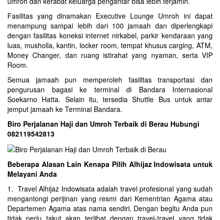
umroh dan kerabat keluarga pengantar bisa lebih terjamin.
Fasilitas yang dinamakan Executive Lounge Umroh ini dapat
menampung sampai lebih dari 100 jamaah dan diperlengkapi
dengan fasilitas koneksi internet nirkabel, parkir kendaraan yang
luas, musholla, kantin, locker room, tempat khusus carging, ATM,
Money Changer, dan ruang istirahat yang nyaman, serta VIP
Room.
Semua jamaah pun memperoleh fasilitas transportasi dan
pengurusan bagasi ke terminal di Bandara Internasional
Soekarno Hatta. Selain itu, tersedia Shuttle Bus untuk antar
jemput jamaah ke Terminal Bandara.
Biro Perjalanan Haji dan Umroh Terbaik di Berau Hubungi
082119542813
Beberapa Alasan Lain Kenapa Pilih Alhijaz Indowisata untuk
Melayani Anda
1. Travel Alhijaz Indowisata adalah travel profesional yang sudah
mengantongi perijinan yang resmi dari Kementrian Agama atau
Departemen Agama atas nama sendiri. Dengan begitu Anda pun
tidak perlu takut akan terlibat dengan travel-travel yang tidak