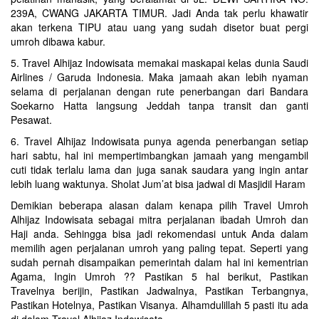
239A, CWANG JAKARTA TIMUR. Jadi Anda tak perlu khawatir
akan terkena TIPU atau uang yang sudah disetor buat pergi
umroh dibawa kabur.
5. Travel Alhijaz Indowisata memakai maskapai kelas dunia Saudi
Airlines / Garuda Indonesia. Maka jamaah akan lebih nyaman
selama di perjalanan dengan rute penerbangan dari Bandara
Soekarno Hatta langsung Jeddah tanpa transit dan ganti
Pesawat.
6. Travel Alhijaz Indowisata punya agenda penerbangan setiap
hari sabtu, hal ini mempertimbangkan jamaah yang mengambil
cuti tidak terlalu lama dan juga sanak saudara yang ingin antar
lebih luang waktunya. Sholat Jum’at bisa jadwal di Masjidil Haram
Demikian beberapa alasan dalam kenapa pilih Travel Umroh
Alhijaz Indowisata sebagai mitra perjalanan ibadah Umroh dan
Haji anda. Sehingga bisa jadi rekomendasi untuk Anda dalam
memilih agen perjalanan umroh yang paling tepat. Seperti yang
sudah pernah disampaikan pemerintah dalam hal ini kementrian
Agama, Ingin Umroh ?? Pastikan 5 hal berikut, Pastikan
Travelnya berijin, Pastikan Jadwalnya, Pastikan Terbangnya,
Pastikan Hotelnya, Pastikan Visanya. Alhamdulillah 5 pasti itu ada