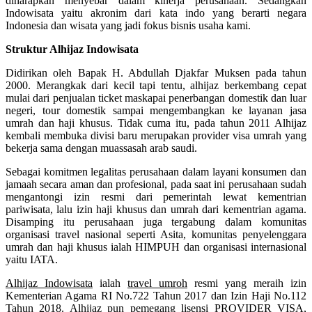
diharapkan menyebar dalam kinerja perusahaan. Sedangkan
Indowisata yaitu akronim dari kata indo yang berarti negara
Indonesia dan wisata yang jadi fokus bisnis usaha kami.
Struktur Alhijaz Indowisata
Didirikan oleh Bapak H. Abdullah Djakfar Muksen pada tahun
2000. Merangkak dari kecil tapi tentu, alhijaz berkembang cepat
mulai dari penjualan ticket maskapai penerbangan domestik dan luar
negeri, tour domestik sampai mengembangkan ke layanan jasa
umrah dan haji khusus. Tidak cuma itu, pada tahun 2011 Alhijaz
kembali membuka divisi baru merupakan provider visa umrah yang
bekerja sama dengan muassasah arab saudi.
Sebagai komitmen legalitas perusahaan dalam layani konsumen dan
jamaah secara aman dan profesional, pada saat ini perusahaan sudah
mengantongi izin resmi dari pemerintah lewat kementrian
pariwisata, lalu izin haji khusus dan umrah dari kementrian agama.
Disamping itu perusahaan juga tergabung dalam komunitas
organisasi travel nasional seperti Asita, komunitas penyelenggara
umrah dan haji khusus ialah HIMPUH dan organisasi internasional
yaitu IATA.
Alhijaz Indowisata
ialah
travel umroh
resmi yang meraih izin
Kementerian Agama RI No.722 Tahun 2017 dan Izin Haji No.112
Tahun 2018. Alhijaz pun pemegang lisensi PROVIDER VISA,