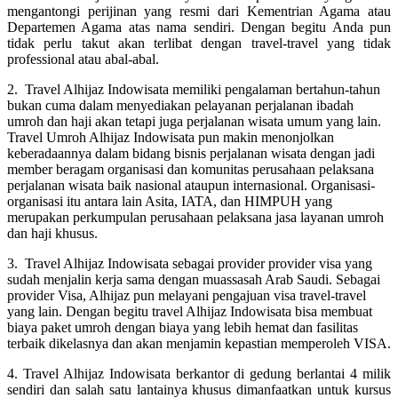
mengantongi perijinan yang resmi dari Kementrian Agama atau
Departemen Agama atas nama sendiri. Dengan begitu Anda pun
tidak perlu takut akan terlibat dengan travel-travel yang tidak
professional atau abal-abal.
2. Travel Alhijaz Indowisata memiliki pengalaman bertahun-tahun
bukan cuma dalam menyediakan pelayanan perjalanan ibadah
umroh dan haji akan tetapi juga perjalanan wisata umum yang lain.
Travel Umroh Alhijaz Indowisata pun makin menonjolkan
keberadaannya dalam bidang bisnis perjalanan wisata dengan jadi
member beragam organisasi dan komunitas perusahaan pelaksana
perjalanan wisata baik nasional ataupun internasional. Organisasi-
organisasi itu antara lain Asita, IATA, dan HIMPUH yang
merupakan perkumpulan perusahaan pelaksana jasa layanan umroh
dan haji khusus.
3. Travel Alhijaz Indowisata sebagai provider provider visa yang
sudah menjalin kerja sama dengan muassasah Arab Saudi. Sebagai
provider Visa, Alhijaz pun melayani pengajuan visa travel-travel
yang lain. Dengan begitu travel Alhijaz Indowisata bisa membuat
biaya paket umroh dengan biaya yang lebih hemat dan fasilitas
terbaik dikelasnya dan akan menjamin kepastian memperoleh VISA.
4. Travel Alhijaz Indowisata berkantor di gedung berlantai 4 milik
sendiri dan salah satu lantainya khusus dimanfaatkan untuk kursus