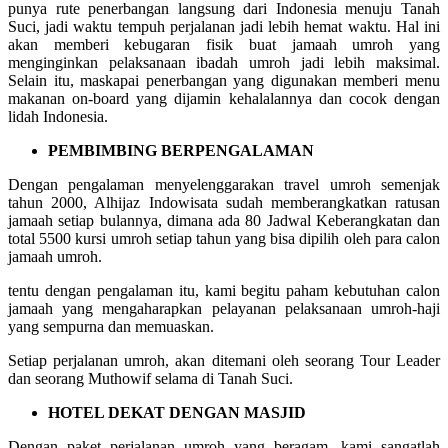
punya rute penerbangan langsung dari Indonesia menuju Tanah
Suci, jadi waktu tempuh perjalanan jadi lebih hemat waktu. Hal ini
akan memberi kebugaran fisik buat jamaah umroh yang
menginginkan pelaksanaan ibadah umroh jadi lebih maksimal.
Selain itu, maskapai penerbangan yang digunakan memberi menu
makanan on-board yang dijamin kehalalannya dan cocok dengan
lidah Indonesia.
PEMBIMBING BERPENGALAMAN
Dengan pengalaman menyelenggarakan travel umroh semenjak
tahun 2000, Alhijaz Indowisata sudah memberangkatkan ratusan
jamaah setiap bulannya, dimana ada 80 Jadwal Keberangkatan dan
total 5500 kursi umroh setiap tahun yang bisa dipilih oleh para calon
jamaah umroh.
tentu dengan pengalaman itu, kami begitu paham kebutuhan calon
jamaah yang mengaharapkan pelayanan pelaksanaan umroh-haji
yang sempurna dan memuaskan.
Setiap perjalanan umroh, akan ditemani oleh seorang Tour Leader
dan seorang Muthowif selama di Tanah Suci.
HOTEL DEKAT DENGAN MASJID
Dengan paket perjalanan umroh yang beragam, kami sangatlah