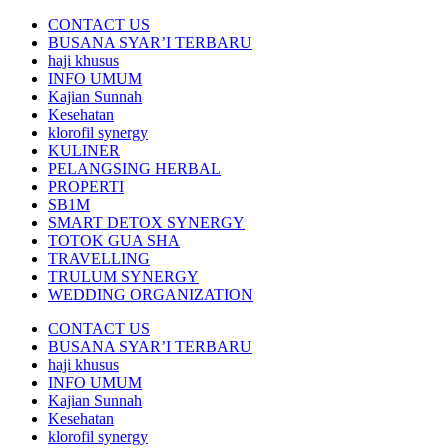
CONTACT US
BUSANA SYAR’I TERBARU
haji khusus
INFO UMUM
Kajian Sunnah
Kesehatan
klorofil synergy
KULINER
PELANGSING HERBAL
PROPERTI
SB1M
SMART DETOX SYNERGY
TOTOK GUA SHA
TRAVELLING
TRULUM SYNERGY
WEDDING ORGANIZATION
CONTACT US
BUSANA SYAR’I TERBARU
haji khusus
INFO UMUM
Kajian Sunnah
Kesehatan
klorofil synergy