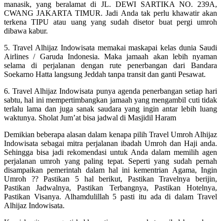
manasik, yang beralamat di JL. DEWI SARTIKA NO. 239A,
CWANG JAKARTA TIMUR. Jadi Anda tak perlu khawatir akan
terkena TIPU atau uang yang sudah disetor buat pergi umroh
dibawa kabur.
5. Travel Alhijaz Indowisata memakai maskapai kelas dunia Saudi
Airlines / Garuda Indonesia. Maka jamaah akan lebih nyaman
selama di perjalanan dengan rute penerbangan dari Bandara
Soekarno Hatta langsung Jeddah tanpa transit dan ganti Pesawat.
6. Travel Alhijaz Indowisata punya agenda penerbangan setiap hari
sabtu, hal ini mempertimbangkan jamaah yang mengambil cuti tidak
terlalu lama dan juga sanak saudara yang ingin antar lebih luang
waktunya. Sholat Jum’at bisa jadwal di Masjidil Haram
Demikian beberapa alasan dalam kenapa pilih Travel Umroh Alhijaz
Indowisata sebagai mitra perjalanan ibadah Umroh dan Haji anda.
Sehingga bisa jadi rekomendasi untuk Anda dalam memilih agen
perjalanan umroh yang paling tepat. Seperti yang sudah pernah
disampaikan pemerintah dalam hal ini kementrian Agama, Ingin
Umroh ?? Pastikan 5 hal berikut, Pastikan Travelnya berijin,
Pastikan Jadwalnya, Pastikan Terbangnya, Pastikan Hotelnya,
Pastikan Visanya. Alhamdulillah 5 pasti itu ada di dalam Travel
Alhijaz Indowisata.