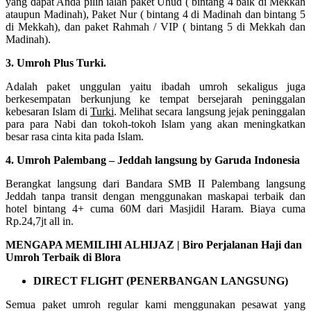
yang dapat Anda pilih ialah paket Uhud ( bintang 4 baik di Mekkah
ataupun Madinah), Paket Nur ( bintang 4 di Madinah dan bintang 5
di Mekkah), dan paket Rahmah / VIP ( bintang 5 di Mekkah dan
Madinah).
3. Umroh Plus Turki.
Adalah paket unggulan yaitu ibadah umroh sekaligus juga
berkesempatan berkunjung ke tempat bersejarah peninggalan
kebesaran Islam di
Turki
. Melihat secara langsung jejak peninggalan
para para Nabi dan tokoh-tokoh Islam yang akan meningkatkan
besar rasa cinta kita pada Islam.
4. Umroh Palembang – Jeddah langsung by Garuda Indonesia
Berangkat langsung dari Bandara SMB II Palembang langsung
Jeddah tanpa transit dengan menggunakan maskapai terbaik dan
hotel bintang 4+ cuma 60M dari Masjidil Haram. Biaya cuma
Rp.24,7jt all in.
MENGAPA MEMILIHI ALHIJAZ | Biro Perjalanan Haji dan
Umroh Terbaik di Blora
DIRECT FLIGHT (PENERBANGAN LANGSUNG)
Semua paket umroh regular kami menggunakan pesawat yang