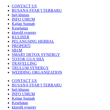
CONTACT US
BUSANA SYAR’I TERBARU
haji khusus
INFO UMUM
Kajian Sunnah
Kesehatan
klorofil synergy
KULINER
PELANGSING HERBAL
PROPERTI
SB1M
SMART DETOX SYNERGY
TOTOK GUA SHA
TRAVELLING
TRULUM SYNERGY
WEDDING ORGANIZATION
CONTACT US
BUSANA SYAR’I TERBARU
haji khusus
INFO UMUM
Kajian Sunnah
Kesehatan
klorofil synergy