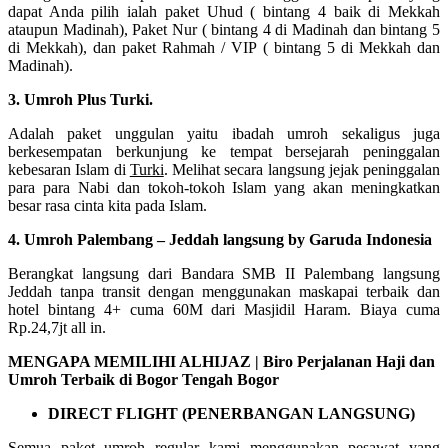
dapat Anda pilih ialah paket Uhud ( bintang 4 baik di Mekkah
ataupun Madinah), Paket Nur ( bintang 4 di Madinah dan bintang 5
di Mekkah), dan paket Rahmah / VIP ( bintang 5 di Mekkah dan
Madinah).
3. Umroh Plus Turki.
Adalah paket unggulan yaitu ibadah umroh sekaligus juga
berkesempatan berkunjung ke tempat bersejarah peninggalan
kebesaran Islam di
Turki
. Melihat secara langsung jejak peninggalan
para para Nabi dan tokoh-tokoh Islam yang akan meningkatkan
besar rasa cinta kita pada Islam.
4. Umroh Palembang – Jeddah langsung by Garuda Indonesia
Berangkat langsung dari Bandara SMB II Palembang langsung
Jeddah tanpa transit dengan menggunakan maskapai terbaik dan
hotel bintang 4+ cuma 60M dari Masjidil Haram. Biaya cuma
Rp.24,7jt all in.
MENGAPA MEMILIHI ALHIJAZ | Biro Perjalanan Haji dan
Umroh Terbaik di Bogor Tengah Bogor
DIRECT FLIGHT (PENERBANGAN LANGSUNG)
Semua paket umroh regular kami menggunakan pesawat yang