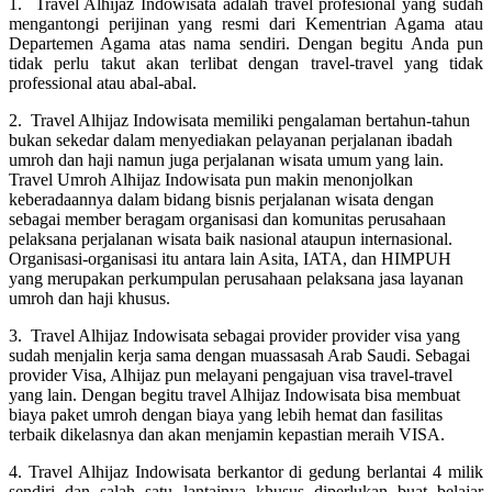
1. Travel Alhijaz Indowisata adalah travel profesional yang sudah
mengantongi perijinan yang resmi dari Kementrian Agama atau
Departemen Agama atas nama sendiri. Dengan begitu Anda pun
tidak perlu takut akan terlibat dengan travel-travel yang tidak
professional atau abal-abal.
2. Travel Alhijaz Indowisata memiliki pengalaman bertahun-tahun
bukan sekedar dalam menyediakan pelayanan perjalanan ibadah
umroh dan haji namun juga perjalanan wisata umum yang lain.
Travel Umroh Alhijaz Indowisata pun makin menonjolkan
keberadaannya dalam bidang bisnis perjalanan wisata dengan
sebagai member beragam organisasi dan komunitas perusahaan
pelaksana perjalanan wisata baik nasional ataupun internasional.
Organisasi-organisasi itu antara lain Asita, IATA, dan HIMPUH
yang merupakan perkumpulan perusahaan pelaksana jasa layanan
umroh dan haji khusus.
3. Travel Alhijaz Indowisata sebagai provider provider visa yang
sudah menjalin kerja sama dengan muassasah Arab Saudi. Sebagai
provider Visa, Alhijaz pun melayani pengajuan visa travel-travel
yang lain. Dengan begitu travel Alhijaz Indowisata bisa membuat
biaya paket umroh dengan biaya yang lebih hemat dan fasilitas
terbaik dikelasnya dan akan menjamin kepastian meraih VISA.
4. Travel Alhijaz Indowisata berkantor di gedung berlantai 4 milik
sendiri dan salah satu lantainya khusus diperlukan buat belajar