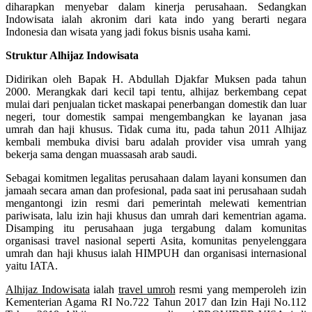
diharapkan menyebar dalam kinerja perusahaan. Sedangkan
Indowisata ialah akronim dari kata indo yang berarti negara
Indonesia dan wisata yang jadi fokus bisnis usaha kami.
Struktur Alhijaz Indowisata
Didirikan oleh Bapak H. Abdullah Djakfar Muksen pada tahun
2000. Merangkak dari kecil tapi tentu, alhijaz berkembang cepat
mulai dari penjualan ticket maskapai penerbangan domestik dan luar
negeri, tour domestik sampai mengembangkan ke layanan jasa
umrah dan haji khusus. Tidak cuma itu, pada tahun 2011 Alhijaz
kembali membuka divisi baru adalah provider visa umrah yang
bekerja sama dengan muassasah arab saudi.
Sebagai komitmen legalitas perusahaan dalam layani konsumen dan
jamaah secara aman dan profesional, pada saat ini perusahaan sudah
mengantongi izin resmi dari pemerintah melewati kementrian
pariwisata, lalu izin haji khusus dan umrah dari kementrian agama.
Disamping itu perusahaan juga tergabung dalam komunitas
organisasi travel nasional seperti Asita, komunitas penyelenggara
umrah dan haji khusus ialah HIMPUH dan organisasi internasional
yaitu IATA.
Alhijaz Indowisata
ialah
travel umroh
resmi yang memperoleh izin
Kementerian Agama RI No.722 Tahun 2017 dan Izin Haji No.112