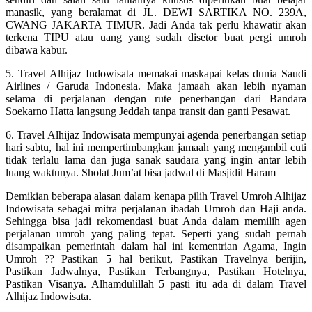
manasik, yang beralamat di JL. DEWI SARTIKA NO. 239A,
CWANG JAKARTA TIMUR. Jadi Anda tak perlu khawatir akan
terkena TIPU atau uang yang sudah disetor buat pergi umroh
dibawa kabur.
5. Travel Alhijaz Indowisata memakai maskapai kelas dunia Saudi
Airlines / Garuda Indonesia. Maka jamaah akan lebih nyaman
selama di perjalanan dengan rute penerbangan dari Bandara
Soekarno Hatta langsung Jeddah tanpa transit dan ganti Pesawat.
6. Travel Alhijaz Indowisata mempunyai agenda penerbangan setiap
hari sabtu, hal ini mempertimbangkan jamaah yang mengambil cuti
tidak terlalu lama dan juga sanak saudara yang ingin antar lebih
luang waktunya. Sholat Jum’at bisa jadwal di Masjidil Haram
Demikian beberapa alasan dalam kenapa pilih Travel Umroh Alhijaz
Indowisata sebagai mitra perjalanan ibadah Umroh dan Haji anda.
Sehingga bisa jadi rekomendasi buat Anda dalam memilih agen
perjalanan umroh yang paling tepat. Seperti yang sudah pernah
disampaikan pemerintah dalam hal ini kementrian Agama, Ingin
Umroh ?? Pastikan 5 hal berikut, Pastikan Travelnya berijin,
Pastikan Jadwalnya, Pastikan Terbangnya, Pastikan Hotelnya,
Pastikan Visanya. Alhamdulillah 5 pasti itu ada di dalam Travel
Alhijaz Indowisata.