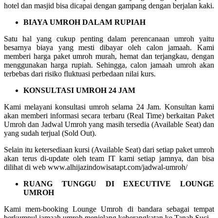
hotel dan masjid bisa dicapai dengan gampang dengan berjalan kaki.
BIAYA UMROH DALAM RUPIAH
Satu hal yang cukup penting dalam perencanaan umroh yaitu
besarnya biaya yang mesti dibayar oleh calon jamaah. Kami
memberi harga paket umroh murah, hemat dan terjangkau, dengan
menggunakan harga rupiah. Sehingga, calon jamaah umroh akan
terbebas dari risiko fluktuasi perbedaan nilai kurs.
KONSULTASI UMROH 24 JAM
Kami melayani konsultasi umroh selama 24 Jam. Konsultan kami
akan memberi informasi secara terbaru (Real Time) berkaitan Paket
Umroh dan Jadwal Umroh yang masih tersedia (Available Seat) dan
yang sudah terjual (Sold Out).
Selain itu ketersediaan kursi (Available Seat) dari setiap paket umroh
akan terus di-update oleh team IT kami setiap jamnya, dan bisa
dilihat di web www.alhijazindowisatapt.com/jadwal-umroh/
RUANG TUNGGU DI EXECUTIVE LOUNGE
UMROH
Kami mem-booking Lounge Umroh di bandara sebagai tempat
berkumpul jamaah umroh menjelang keberangkatan ke Tanah Suci.