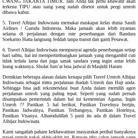
CWANG JAKARTA TIMUR. Jadi Anda tak perlu khawatir akan
terkena TIPU atau uang yang sudah disetor untuk pergi umroh
dibawa kabur.
5. Travel Alhijaz Indowisata memakai maskapai kelas dunia Saudi
Airlines / Garuda Indonesia. Maka jamaah akan lebih nyaman
selama di perjalanan dengan rute penerbangan dari Bandara
Soekarno Hatta langsung Jeddah tanpa transit dan ganti Pesawat.
6. Travel Alhijaz Indowisata mempunyai agenda penerbangan setiap
hari sabtu, hal ini mempertimbangkan jamaah yang mengambil cuti
tidak terlalu lama dan juga sanak saudara yang ingin antar lebih
luang waktunya. Sholat Jum’at bisa jadwal di Masjidil Haram
Demikian beberapa alasan dalam kenapa pilih Travel Umroh Alhijaz
Indowisata sebagai mitra perjalanan ibadah Umroh dan Haji anda.
Sehingga bisa jadi rekomendasi buat Anda dalam memilih agen
perjalanan umroh yang paling tepat. Seperti yang sudah pernah
disampaikan pemerintah dalam hal ini kementrian Agama, Ingin
Umroh ?? Pastikan 5 hal berikut, Pastikan Travelnya berijin,
Pastikan Jadwalnya, Pastikan Terbangnya, Pastikan Hotelnya,
Pastikan Visanya. Alhamdulillah 5 pasti itu ada di dalam Travel
Alhijaz Indowisata.
Kami sangatlah paham kekhawatiran masyarakat perihal banyaknya
travel umroh nakal akhir-akhir ini. Ratusan ribu calon jamaah yang