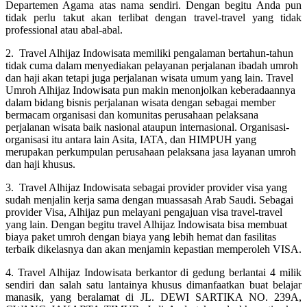
Departemen Agama atas nama sendiri. Dengan begitu Anda pun
tidak perlu takut akan terlibat dengan travel-travel yang tidak
professional atau abal-abal.
2. Travel Alhijaz Indowisata memiliki pengalaman bertahun-tahun
tidak cuma dalam menyediakan pelayanan perjalanan ibadah umroh
dan haji akan tetapi juga perjalanan wisata umum yang lain. Travel
Umroh Alhijaz Indowisata pun makin menonjolkan keberadaannya
dalam bidang bisnis perjalanan wisata dengan sebagai member
bermacam organisasi dan komunitas perusahaan pelaksana
perjalanan wisata baik nasional ataupun internasional. Organisasi-
organisasi itu antara lain Asita, IATA, dan HIMPUH yang
merupakan perkumpulan perusahaan pelaksana jasa layanan umroh
dan haji khusus.
3. Travel Alhijaz Indowisata sebagai provider provider visa yang
sudah menjalin kerja sama dengan muassasah Arab Saudi. Sebagai
provider Visa, Alhijaz pun melayani pengajuan visa travel-travel
yang lain. Dengan begitu travel Alhijaz Indowisata bisa membuat
biaya paket umroh dengan biaya yang lebih hemat dan fasilitas
terbaik dikelasnya dan akan menjamin kepastian memperoleh VISA.
4. Travel Alhijaz Indowisata berkantor di gedung berlantai 4 milik
sendiri dan salah satu lantainya khusus dimanfaatkan buat belajar
manasik, yang beralamat di JL. DEWI SARTIKA NO. 239A,