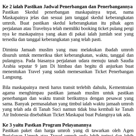
Ke 2 ialah Pastikan Jadwal Penerbangan dan Penerbangannya
Pastikan Skedul penerbangan maskapainya tepat, nama
Maskapainya jelas dan sesuai jam tanggal skedul keberangkatan
umroh. Buat pastikan skedul keberangkatan itu pihak agen
perjalanan atau Travelnya telah memiliki booking ticket pulang pergi
nya ke maskapainya yang akan di pakai ialah jumlah seat yang
tersedia dan tanggal keberangkatan yang telah pasti.
Diminta Jamaah muslim yang mau melakukan ibadah umroh
disuruh untuk memeriksa tiket keberangkatan, waktu, tanggal dan
pulangnya. Pada biasanya perjalanan udara menuju tanah Saudia
Arabia seputar 9 jam Di himbau dan begitu di anjurkan buat
menentukan Travel yang sudah memesankan Ticket Penerbangan
Langsung.
Bila maskapainya mesti harus transit terlebih dahulu, Kementraian
agama menghimpau pastikan jamaah muslim untuk pastikan
penerbangan dan waktu transit berikutnya dengan pesawat yang
sama. Banyak permasalahan yang timbul ialah waktu jamaah umroh
yang telah ada di Tanah Suci namun tidak bisa kembali ke Tanah
Air Indonesia disebabkan Ticket Maskapai buat Pulangnya tak ada.
Ke 3 yaitu Pastkan Program Pelayanannya
Pastikan paket dan harga umroh yang di tawarkan oleh Agen
Perjalanan Umroh atau Travel umroh anda lebih terinci dan lebih