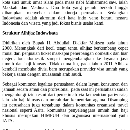
kota suci untuk umat islam pada masa nabi Muhammad saw. ialah
Makkah dan Madinah. Dua kota yang penuh berkah hingga
diharapkan menyebar dalam kinerja perusahaan. Sedangkan
Indowisata adalah akronim dari kata indo yang berarti negara
Indonesia dan wisata yang jadi fokus bisnis usaha kami.
Struktur Alhijaz Indowisata
Didirikan oleh Bapak H. Abdullah Djakfar Muksen pada tahun
2000. Merangkak dari kecil tetapi tentu, alhijaz berkembang cepat
mulai dari penjualan ticket maskapai penerbangan domestik dan luar
negeri, tour domestik sampai mengembangkan ke layanan jasa
umrah dan haji khusus. Tidak cuma itu, pada tahun 2011 Alhijaz
kembali membuka divisi baru merupakan provider visa umrah yang
bekerja sama dengan muassasah arab saudi.
Sebagai komitmen legalitas perusahaan dalam layani konsumen dan
jamaah secara aman dan profesional, pada saat ini perusahaan sudah
mengantongi izin resmi dari pemerintah via kementrian pariwisata,
lalu izin haji khusus dan umrah dari kementrian agama. Disamping
itu perusahaan juga tergabung dalam komunitas organisasi travel
nasional seperti Asita, komunitas penyelenggara umrah dan haji
khusus merupakan HIMPUH dan organisasi internasional yaitu
IATA.