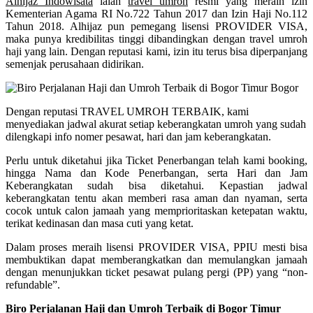
Alhijaz Indowisata
ialah
travel umroh
resmi yang meraih izin
Kementerian Agama RI No.722 Tahun 2017 dan Izin Haji No.112
Tahun 2018. Alhijaz pun pemegang lisensi PROVIDER VISA,
maka punya kredibilitas tinggi dibandingkan dengan travel umroh
haji yang lain. Dengan reputasi kami, izin itu terus bisa diperpanjang
semenjak perusahaan didirikan.
Dengan reputasi TRAVEL UMROH TERBAIK, kami
menyediakan jadwal akurat setiap keberangkatan umroh yang sudah
dilengkapi info nomer pesawat, hari dan jam keberangkatan.
Perlu untuk diketahui jika Ticket Penerbangan telah kami booking,
hingga Nama dan Kode Penerbangan, serta Hari dan Jam
Keberangkatan sudah bisa diketahui. Kepastian jadwal
keberangkatan tentu akan memberi rasa aman dan nyaman, serta
cocok untuk calon jamaah yang memprioritaskan ketepatan waktu,
terikat kedinasan dan masa cuti yang ketat.
Dalam proses meraih lisensi PROVIDER VISA, PPIU mesti bisa
membuktikan dapat memberangkatkan dan memulangkan jamaah
dengan menunjukkan ticket pesawat pulang pergi (PP) yang “non-
refundable”.
Biro Perjalanan Haji dan Umroh Terbaik di Bogor Timur