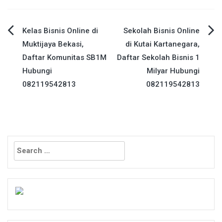
Post
Kelas Bisnis Online di
Sekolah Bisnis Online
Muktijaya Bekasi,
di Kutai Kartanegara,
navigation
Daftar Komunitas SB1M
Daftar Sekolah Bisnis 1
Hubungi
Milyar Hubungi
082119542813
082119542813
Search
for: