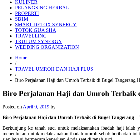
KULINER
PELANGSING HERBAL
PROPERTI
SB1M
SMART DETOX SYNERGY
TOTOK GUA SHA
TRAVELLING
TRULUM SYNERGY
WEDDING ORGANIZATION
Home
/
TRAVEL UMROH DAN HAJI PLUS
/
Biro Perjalanan Haji dan Umroh Terbaik di Bugel Tangerang
Biro Perjalanan Haji dan Umroh Terbaik 
Posted on
April 9, 2019
by
Biro Perjalanan Haji dan Umroh Terbaik di Bugel Tangerang –
Berkunjung ke tanah suci untuk melaksanakan ibadah haji ialah 
menentukan untuk melaksanakan ibadah umroh sebab beribadah ini 
siap layani bermacam keperluan Anda saat di tanah suci.