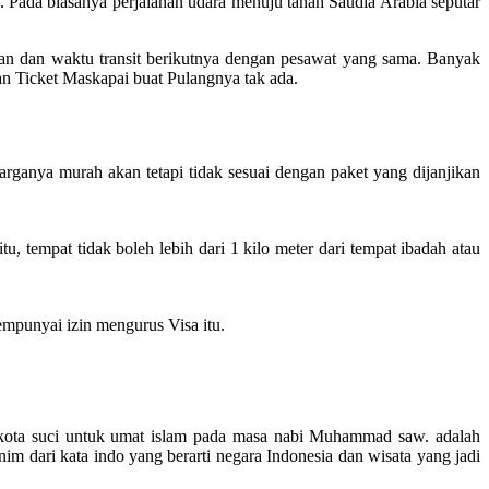
Pada biasanya perjalanan udara menuju tanah Saudia Arabia seputar
gan dan waktu transit berikutnya dengan pesawat yang sama. Banyak
an Ticket Maskapai buat Pulangnya tak ada.
rganya murah akan tetapi tidak sesuai dengan paket yang dijanjikan
 tempat tidak boleh lebih dari 1 kilo meter dari tempat ibadah atau
mpunyai izin mengurus Visa itu.
dua kota suci untuk umat islam pada masa nabi Muhammad saw. adalah
 dari kata indo yang berarti negara Indonesia dan wisata yang jadi