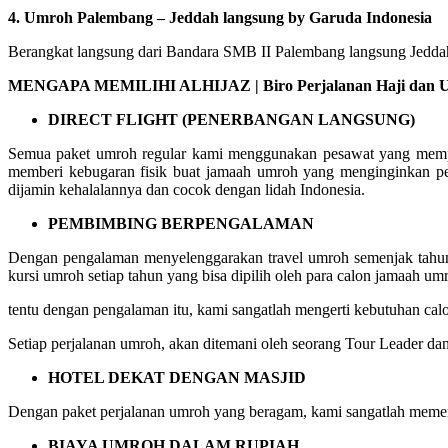
4. Umroh Palembang – Jeddah langsung by Garuda Indonesia
Berangkat langsung dari Bandara SMB II Palembang langsung Jeddah 
MENGAPA MEMILIHI ALHIJAZ | Biro Perjalanan Haji dan Um
DIRECT FLIGHT (PENERBANGAN LANGSUNG)
Semua paket umroh regular kami menggunakan pesawat yang mempuny
memberi kebugaran fisik buat jamaah umroh yang menginginkan pe
dijamin kehalalannya dan cocok dengan lidah Indonesia.
PEMBIMBING BERPENGALAMAN
Dengan pengalaman menyelenggarakan travel umroh semenjak tahun 
kursi umroh setiap tahun yang bisa dipilih oleh para calon jamaah um
tentu dengan pengalaman itu, kami sangatlah mengerti kebutuhan c
Setiap perjalanan umroh, akan ditemani oleh seorang Tour Leader da
HOTEL DEKAT DENGAN MASJID
Dengan paket perjalanan umroh yang beragam, kami sangatlah memerh
BIAYA UMROH DALAM RUPIAH