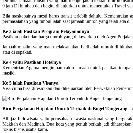
Diminta Jamaah muslim yang mau mengerjakan ibadah umroh disuruh 
9 jam Di himbau dan begitu di anjurkan untuk menentukan Travel 
Bila maskapainya mesti harus transit terlebih dahulu, Kementraia
permasalahan yang timbul ialah saat jamaah umroh yang telah ada di
Ke 3 ialah Pastkan Program Pelayanannya
Pastikan paket dan harga umroh yang di tawarkan oleh Agen Perjalana
Jamaah muslim yang mau melaksanakan beribadah umroh di himbau bia
atau di sepakati.
Ke 4 yaitu Pastikan Hotelnya
Kementrian Agama mengimbau calon jamaah untuk pastikan tempat peng
masjid.
Ke 5 ialah Pastikan Visanya
Visa cuma bisa diresmikan dan dikeluarkan oleh Perwakilan Pemerin
Biro Perjalanan Haji dan Umroh Terbaik di Bugel Tangerang – 
Alhijaz Indowisata yaitu perusahaan swasta nasional yang bergerak
Makkah dan Madinah. Dua kota yang penuh berkah jadi diharapkan me
fokus bisnis usaha kami.