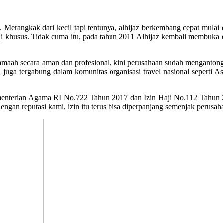
erangkak dari kecil tapi tentunya, alhijaz berkembang cepat mulai d
i khusus. Tidak cuma itu, pada tahun 2011 Alhijaz kembali membuka d
aah secara aman dan profesional, kini perusahaan sudah mengantongi iz
 juga tergabung dalam komunitas organisasi travel nasional seperti 
menterian Agama RI No.722 Tahun 2017 dan Izin Haji No.112 Tahu
Dengan reputasi kami, izin itu terus bisa diperpanjang semenjak perusah