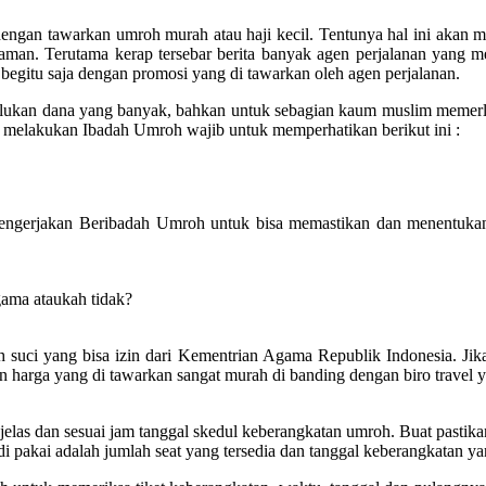
dengan tawarkan umroh murah atau haji kecil. Tentunya hal ini akan
aman. Terutama kerap tersebar berita banyak agen perjalanan yang m
 begitu saja dengan promosi yang di tawarkan oleh agen perjalanan.
erlukan dana yang banyak, bahkan untuk sebagian kaum muslim meme
melakukan Ibadah Umroh wajib untuk memperhatikan berikut ini :
engerjakan Beribadah Umroh untuk bisa memastikan dan menentukan
gama ataukah tidak?
suci yang bisa izin dari Kementrian Agama Republik Indonesia. Jika ti
n harga yang di tawarkan sangat murah di banding dengan biro travel y
las dan sesuai jam tanggal skedul keberangkatan umroh. Buat pastikan 
 pakai adalah jumlah seat yang tersedia dan tanggal keberangkatan yan