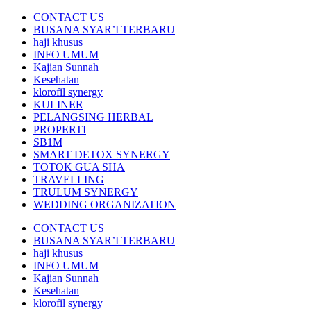
CONTACT US
BUSANA SYAR’I TERBARU
haji khusus
INFO UMUM
Kajian Sunnah
Kesehatan
klorofil synergy
KULINER
PELANGSING HERBAL
PROPERTI
SB1M
SMART DETOX SYNERGY
TOTOK GUA SHA
TRAVELLING
TRULUM SYNERGY
WEDDING ORGANIZATION
CONTACT US
BUSANA SYAR’I TERBARU
haji khusus
INFO UMUM
Kajian Sunnah
Kesehatan
klorofil synergy