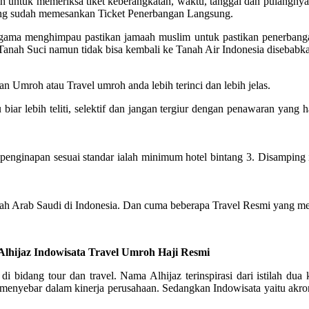
untuk memeriksa tiket keberangkatan, waktu, tanggal dan pulangnya. 
yang sudah memesankan Ticket Penerbangan Langsung.
n agama menghimpau pastikan jamaah muslim untuk pastikan penerban
 Tanah Suci namun tidak bisa kembali ke Tanah Air Indonesia disebabk
n Umroh atau Travel umroh anda lebih terinci dan lebih jelas.
r lebih teliti, selektif dan jangan tergiur dengan penawaran yang ha
inapan sesuai standar ialah minimum hotel bintang 3. Disamping itu,
tah Arab Saudi di Indonesia. Dan cuma beberapa Travel Resmi yang me
Alhijaz Indowisata Travel Umroh Haji Resmi
 di bidang tour dan travel. Nama Alhijaz terinspirasi dari istilah 
nyebar dalam kinerja perusahaan. Sedangkan Indowisata yaitu akronim