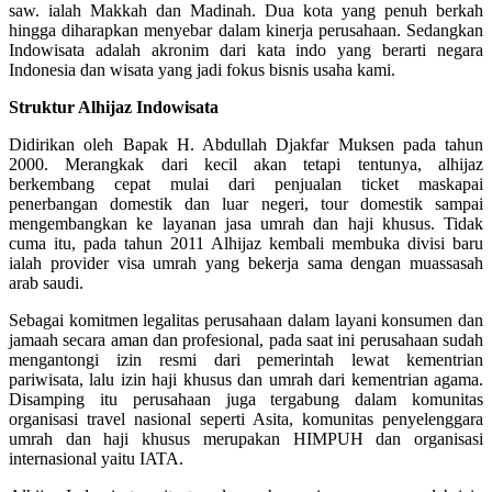
saw. ialah Makkah dan Madinah. Dua kota yang penuh berkah
hingga diharapkan menyebar dalam kinerja perusahaan. Sedangkan
Indowisata adalah akronim dari kata indo yang berarti negara
Indonesia dan wisata yang jadi fokus bisnis usaha kami.
Struktur Alhijaz Indowisata
Didirikan oleh Bapak H. Abdullah Djakfar Muksen pada tahun
2000. Merangkak dari kecil akan tetapi tentunya, alhijaz
berkembang cepat mulai dari penjualan ticket maskapai
penerbangan domestik dan luar negeri, tour domestik sampai
mengembangkan ke layanan jasa umrah dan haji khusus. Tidak
cuma itu, pada tahun 2011 Alhijaz kembali membuka divisi baru
ialah provider visa umrah yang bekerja sama dengan muassasah
arab saudi.
Sebagai komitmen legalitas perusahaan dalam layani konsumen dan
jamaah secara aman dan profesional, pada saat ini perusahaan sudah
mengantongi izin resmi dari pemerintah lewat kementrian
pariwisata, lalu izin haji khusus dan umrah dari kementrian agama.
Disamping itu perusahaan juga tergabung dalam komunitas
organisasi travel nasional seperti Asita, komunitas penyelenggara
umrah dan haji khusus merupakan HIMPUH dan organisasi
internasional yaitu IATA.