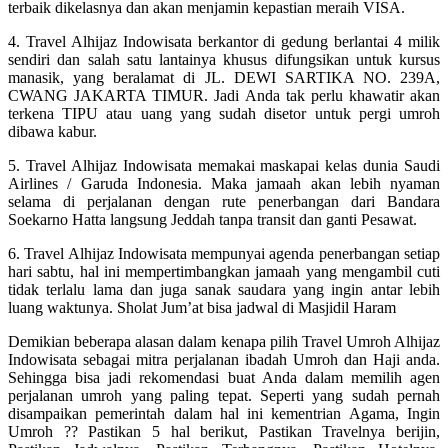
terbaik dikelasnya dan akan menjamin kepastian meraih VISA.
4. Travel Alhijaz Indowisata berkantor di gedung berlantai 4 milik
sendiri dan salah satu lantainya khusus difungsikan untuk kursus
manasik, yang beralamat di JL. DEWI SARTIKA NO. 239A,
CWANG JAKARTA TIMUR. Jadi Anda tak perlu khawatir akan
terkena TIPU atau uang yang sudah disetor untuk pergi umroh
dibawa kabur.
5. Travel Alhijaz Indowisata memakai maskapai kelas dunia Saudi
Airlines / Garuda Indonesia. Maka jamaah akan lebih nyaman
selama di perjalanan dengan rute penerbangan dari Bandara
Soekarno Hatta langsung Jeddah tanpa transit dan ganti Pesawat.
6. Travel Alhijaz Indowisata mempunyai agenda penerbangan setiap
hari sabtu, hal ini mempertimbangkan jamaah yang mengambil cuti
tidak terlalu lama dan juga sanak saudara yang ingin antar lebih
luang waktunya. Sholat Jum’at bisa jadwal di Masjidil Haram
Demikian beberapa alasan dalam kenapa pilih Travel Umroh Alhijaz
Indowisata sebagai mitra perjalanan ibadah Umroh dan Haji anda.
Sehingga bisa jadi rekomendasi buat Anda dalam memilih agen
perjalanan umroh yang paling tepat. Seperti yang sudah pernah
disampaikan pemerintah dalam hal ini kementrian Agama, Ingin
Umroh ?? Pastikan 5 hal berikut, Pastikan Travelnya berijin,