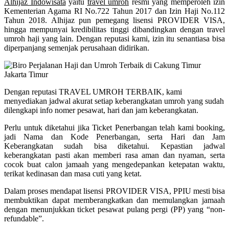
Alhijaz Indowisata
yaitu
travel umroh
resmi yang memperoleh izin
Kementerian Agama RI No.722 Tahun 2017 dan Izin Haji No.112
Tahun 2018. Alhijaz pun pemegang lisensi PROVIDER VISA,
hingga mempunyai kredibilitas tinggi dibandingkan dengan travel
umroh haji yang lain. Dengan reputasi kami, izin itu senantiasa bisa
diperpanjang semenjak perusahaan didirikan.
Dengan reputasi TRAVEL UMROH TERBAIK, kami
menyediakan jadwal akurat setiap keberangkatan umroh yang sudah
dilengkapi info nomer pesawat, hari dan jam keberangkatan.
Perlu untuk diketahui jika Ticket Penerbangan telah kami booking,
jadi Nama dan Kode Penerbangan, serta Hari dan Jam
Keberangkatan sudah bisa diketahui. Kepastian jadwal
keberangkatan pasti akan memberi rasa aman dan nyaman, serta
cocok buat calon jamaah yang mengedepankan ketepatan waktu,
terikat kedinasan dan masa cuti yang ketat.
Dalam proses mendapat lisensi PROVIDER VISA, PPIU mesti bisa
membuktikan dapat memberangkatkan dan memulangkan jamaah
dengan menunjukkan ticket pesawat pulang pergi (PP) yang “non-
refundable”.