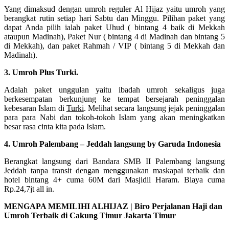
Yang dimaksud dengan umroh reguler Al Hijaz yaitu umroh yang
berangkat rutin setiap hari Sabtu dan Minggu. Pilihan paket yang
dapat Anda pilih ialah paket Uhud ( bintang 4 baik di Mekkah
ataupun Madinah), Paket Nur ( bintang 4 di Madinah dan bintang 5
di Mekkah), dan paket Rahmah / VIP ( bintang 5 di Mekkah dan
Madinah).
3. Umroh Plus Turki.
Adalah paket unggulan yaitu ibadah umroh sekaligus juga
berkesempatan berkunjung ke tempat bersejarah peninggalan
kebesaran Islam di
Turki
. Melihat secara langsung jejak peninggalan
para para Nabi dan tokoh-tokoh Islam yang akan meningkatkan
besar rasa cinta kita pada Islam.
4. Umroh Palembang – Jeddah langsung by Garuda Indonesia
Berangkat langsung dari Bandara SMB II Palembang langsung
Jeddah tanpa transit dengan menggunakan maskapai terbaik dan
hotel bintang 4+ cuma 60M dari Masjidil Haram. Biaya cuma
Rp.24,7jt all in.
MENGAPA MEMILIHI ALHIJAZ | Biro Perjalanan Haji dan
Umroh Terbaik di Cakung Timur Jakarta Timur