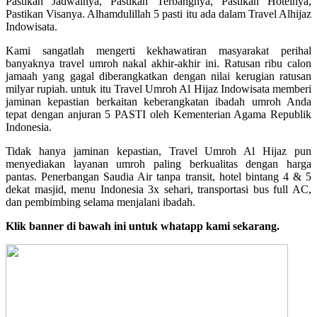
Pastikan Jadwalnya, Pastikan Terbangnya, Pastikan Hotelnya,
Pastikan Visanya. Alhamdulillah 5 pasti itu ada dalam Travel Alhijaz
Indowisata.
Kami sangatlah mengerti kekhawatiran masyarakat perihal
banyaknya travel umroh nakal akhir-akhir ini. Ratusan ribu calon
jamaah yang gagal diberangkatkan dengan nilai kerugian ratusan
milyar rupiah. untuk itu Travel Umroh Al Hijaz Indowisata memberi
jaminan kepastian berkaitan keberangkatan ibadah umroh Anda
tepat dengan anjuran 5 PASTI oleh Kementerian Agama Republik
Indonesia.
Tidak hanya jaminan kepastian, Travel Umroh Al Hijaz pun
menyediakan layanan umroh paling berkualitas dengan harga
pantas. Penerbangan Saudia Air tanpa transit, hotel bintang 4 & 5
dekat masjid, menu Indonesia 3x sehari, transportasi bus full AC,
dan pembimbing selama menjalani ibadah.
Klik banner di bawah ini untuk whatapp kami sekarang.