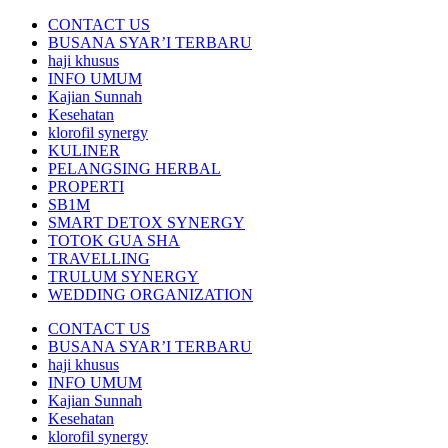
CONTACT US
BUSANA SYAR’I TERBARU
haji khusus
INFO UMUM
Kajian Sunnah
Kesehatan
klorofil synergy
KULINER
PELANGSING HERBAL
PROPERTI
SB1M
SMART DETOX SYNERGY
TOTOK GUA SHA
TRAVELLING
TRULUM SYNERGY
WEDDING ORGANIZATION
CONTACT US
BUSANA SYAR’I TERBARU
haji khusus
INFO UMUM
Kajian Sunnah
Kesehatan
klorofil synergy