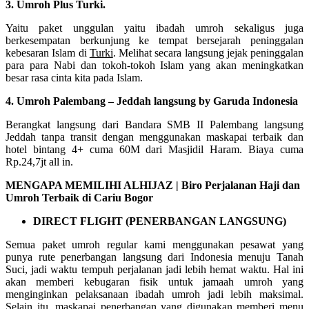
3. Umroh Plus Turki.
Yaitu paket unggulan yaitu ibadah umroh sekaligus juga
berkesempatan berkunjung ke tempat bersejarah peninggalan
kebesaran Islam di
Turki
. Melihat secara langsung jejak peninggalan
para para Nabi dan tokoh-tokoh Islam yang akan meningkatkan
besar rasa cinta kita pada Islam.
4. Umroh Palembang – Jeddah langsung by Garuda Indonesia
Berangkat langsung dari Bandara SMB II Palembang langsung
Jeddah tanpa transit dengan menggunakan maskapai terbaik dan
hotel bintang 4+ cuma 60M dari Masjidil Haram. Biaya cuma
Rp.24,7jt all in.
MENGAPA MEMILIHI ALHIJAZ | Biro Perjalanan Haji dan
Umroh Terbaik di Cariu Bogor
DIRECT FLIGHT (PENERBANGAN LANGSUNG)
Semua paket umroh regular kami menggunakan pesawat yang
punya rute penerbangan langsung dari Indonesia menuju Tanah
Suci, jadi waktu tempuh perjalanan jadi lebih hemat waktu. Hal ini
akan memberi kebugaran fisik untuk jamaah umroh yang
menginginkan pelaksanaan ibadah umroh jadi lebih maksimal.
Selain itu, maskapai penerbangan yang digunakan memberi menu