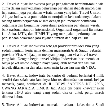
2. Travel Alhijaz Indowisata punya pengalaman bertahun-tahun tak
cuma dalam menyediakan pelayanan perjalanan ibadah umroh dan
haji namun juga perjalanan wisata umum yang lain. Travel Umroh
Alhijaz Indowisata pun makin menonjolkan keberadaannya dalam
bidang bisnis perjalanan wisata dengan jadi member bermacam
organisasi dan komunitas perusahaan pelaksana perjalanan wisata
baik nasional ataupun internasional. Organisasi-organisasi itu antara
lain Asita, IATA, dan HIMPUH yang merupakan perkumpulan
perusahaan pelaksana jasa layanan umroh dan haji khusus.
3. Travel Alhijaz Indowisata sebagai provider provider visa yang
sudah menjalin kerja sama dengan muassasah Arab Saudi. Sebagai
provider Visa, Alhijaz pun melayani pengajuan visa travel-travel
yang lain. Dengan begitu travel Alhijaz Indowisata bisa membuat
biaya paket umroh dengan biaya yang lebih hemat dan fasilitas
terbaik dikelasnya dan akan menjamin kepastian meraih VISA.
4. Travel Alhijaz Indowisata berkantor di gedung berlantai 4 milik
sendiri dan salah satu lantainya khusus dimanfaatkan untuk belajar
manasik, yang beralamat di JL. DEWI SARTIKA NO. 239A,
CWANG JAKARTA TIMUR. Jadi Anda tak perlu khawatir akan
terkena TIPU atau uang yang sudah disetor untuk pergi umroh
dibawa kabur.
5. Travel Alhijaz Indowisata memakai maskapai kelas dunia Saudi