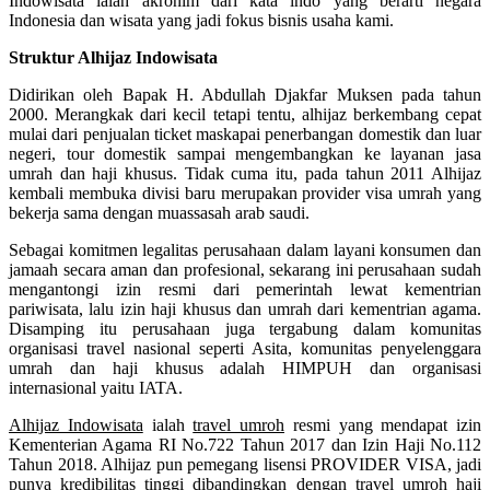
Indowisata ialah akronim dari kata indo yang berarti negara
Indonesia dan wisata yang jadi fokus bisnis usaha kami.
Struktur Alhijaz Indowisata
Didirikan oleh Bapak H. Abdullah Djakfar Muksen pada tahun
2000. Merangkak dari kecil tetapi tentu, alhijaz berkembang cepat
mulai dari penjualan ticket maskapai penerbangan domestik dan luar
negeri, tour domestik sampai mengembangkan ke layanan jasa
umrah dan haji khusus. Tidak cuma itu, pada tahun 2011 Alhijaz
kembali membuka divisi baru merupakan provider visa umrah yang
bekerja sama dengan muassasah arab saudi.
Sebagai komitmen legalitas perusahaan dalam layani konsumen dan
jamaah secara aman dan profesional, sekarang ini perusahaan sudah
mengantongi izin resmi dari pemerintah lewat kementrian
pariwisata, lalu izin haji khusus dan umrah dari kementrian agama.
Disamping itu perusahaan juga tergabung dalam komunitas
organisasi travel nasional seperti Asita, komunitas penyelenggara
umrah dan haji khusus adalah HIMPUH dan organisasi
internasional yaitu IATA.
Alhijaz Indowisata
ialah
travel umroh
resmi yang mendapat izin
Kementerian Agama RI No.722 Tahun 2017 dan Izin Haji No.112
Tahun 2018. Alhijaz pun pemegang lisensi PROVIDER VISA, jadi
punya kredibilitas tinggi dibandingkan dengan travel umroh haji