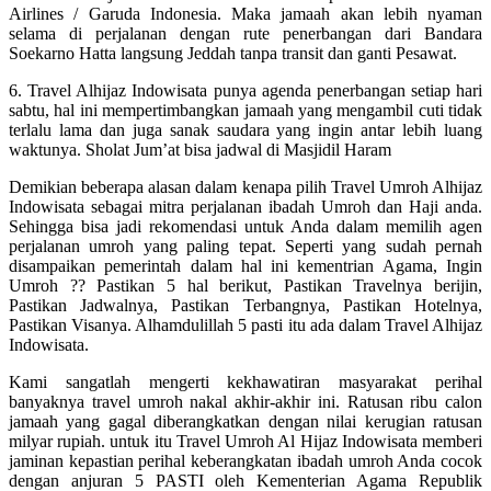
Airlines / Garuda Indonesia. Maka jamaah akan lebih nyaman
selama di perjalanan dengan rute penerbangan dari Bandara
Soekarno Hatta langsung Jeddah tanpa transit dan ganti Pesawat.
6. Travel Alhijaz Indowisata punya agenda penerbangan setiap hari
sabtu, hal ini mempertimbangkan jamaah yang mengambil cuti tidak
terlalu lama dan juga sanak saudara yang ingin antar lebih luang
waktunya. Sholat Jum’at bisa jadwal di Masjidil Haram
Demikian beberapa alasan dalam kenapa pilih Travel Umroh Alhijaz
Indowisata sebagai mitra perjalanan ibadah Umroh dan Haji anda.
Sehingga bisa jadi rekomendasi untuk Anda dalam memilih agen
perjalanan umroh yang paling tepat. Seperti yang sudah pernah
disampaikan pemerintah dalam hal ini kementrian Agama, Ingin
Umroh ?? Pastikan 5 hal berikut, Pastikan Travelnya berijin,
Pastikan Jadwalnya, Pastikan Terbangnya, Pastikan Hotelnya,
Pastikan Visanya. Alhamdulillah 5 pasti itu ada dalam Travel Alhijaz
Indowisata.
Kami sangatlah mengerti kekhawatiran masyarakat perihal
banyaknya travel umroh nakal akhir-akhir ini. Ratusan ribu calon
jamaah yang gagal diberangkatkan dengan nilai kerugian ratusan
milyar rupiah. untuk itu Travel Umroh Al Hijaz Indowisata memberi
jaminan kepastian perihal keberangkatan ibadah umroh Anda cocok
dengan anjuran 5 PASTI oleh Kementerian Agama Republik