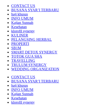
CONTACT US
BUSANA SYAR’I TERBARU
haji khusus
INFO UMUM
Kajian Sunnah
Kesehatan
klorofil synergy
KULINER
PELANGSING HERBAL
PROPERTI
SB1M
SMART DETOX SYNERGY
TOTOK GUA SHA
TRAVELLING
TRULUM SYNERGY
WEDDING ORGANIZATION
CONTACT US
BUSANA SYAR’I TERBARU
haji khusus
INFO UMUM
Kajian Sunnah
Kesehatan
klorofil synergy