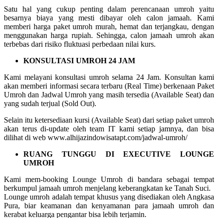
Satu hal yang cukup penting dalam perencanaan umroh yaitu
besarnya biaya yang mesti dibayar oleh calon jamaah. Kami
memberi harga paket umroh murah, hemat dan terjangkau, dengan
menggunakan harga rupiah. Sehingga, calon jamaah umroh akan
terbebas dari risiko fluktuasi perbedaan nilai kurs.
KONSULTASI UMROH 24 JAM
Kami melayani konsultasi umroh selama 24 Jam. Konsultan kami
akan memberi informasi secara terbaru (Real Time) berkenaan Paket
Umroh dan Jadwal Umroh yang masih tersedia (Available Seat) dan
yang sudah terjual (Sold Out).
Selain itu ketersediaan kursi (Available Seat) dari setiap paket umroh
akan terus di-update oleh team IT kami setiap jamnya, dan bisa
dilihat di web www.alhijazindowisatapt.com/jadwal-umroh/
RUANG TUNGGU DI EXECUTIVE LOUNGE
UMROH
Kami mem-booking Lounge Umroh di bandara sebagai tempat
berkumpul jamaah umroh menjelang keberangkatan ke Tanah Suci.
Lounge umroh adalah tempat khusus yang disediakan oleh Angkasa
Pura, biar keamanan dan kenyamanan para jamaah umroh dan
kerabat keluarga pengantar bisa lebih terjamin.