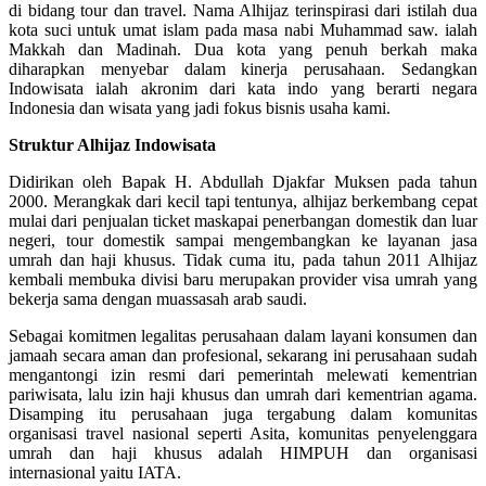
di bidang tour dan travel. Nama Alhijaz terinspirasi dari istilah dua
kota suci untuk umat islam pada masa nabi Muhammad saw. ialah
Makkah dan Madinah. Dua kota yang penuh berkah maka
diharapkan menyebar dalam kinerja perusahaan. Sedangkan
Indowisata ialah akronim dari kata indo yang berarti negara
Indonesia dan wisata yang jadi fokus bisnis usaha kami.
Struktur Alhijaz Indowisata
Didirikan oleh Bapak H. Abdullah Djakfar Muksen pada tahun
2000. Merangkak dari kecil tapi tentunya, alhijaz berkembang cepat
mulai dari penjualan ticket maskapai penerbangan domestik dan luar
negeri, tour domestik sampai mengembangkan ke layanan jasa
umrah dan haji khusus. Tidak cuma itu, pada tahun 2011 Alhijaz
kembali membuka divisi baru merupakan provider visa umrah yang
bekerja sama dengan muassasah arab saudi.
Sebagai komitmen legalitas perusahaan dalam layani konsumen dan
jamaah secara aman dan profesional, sekarang ini perusahaan sudah
mengantongi izin resmi dari pemerintah melewati kementrian
pariwisata, lalu izin haji khusus dan umrah dari kementrian agama.
Disamping itu perusahaan juga tergabung dalam komunitas
organisasi travel nasional seperti Asita, komunitas penyelenggara
umrah dan haji khusus adalah HIMPUH dan organisasi
internasional yaitu IATA.