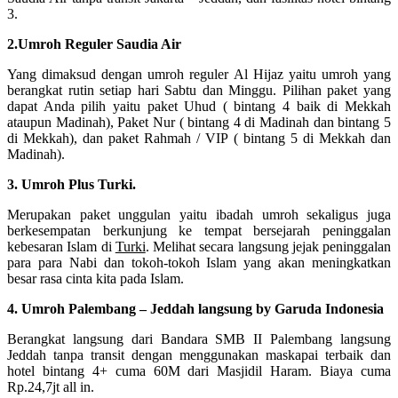
3.
2.Umroh Reguler Saudia Air
Yang dimaksud dengan umroh reguler Al Hijaz yaitu umroh yang
berangkat rutin setiap hari Sabtu dan Minggu. Pilihan paket yang
dapat Anda pilih yaitu paket Uhud ( bintang 4 baik di Mekkah
ataupun Madinah), Paket Nur ( bintang 4 di Madinah dan bintang 5
di Mekkah), dan paket Rahmah / VIP ( bintang 5 di Mekkah dan
Madinah).
3. Umroh Plus Turki.
Merupakan paket unggulan yaitu ibadah umroh sekaligus juga
berkesempatan berkunjung ke tempat bersejarah peninggalan
kebesaran Islam di
Turki
. Melihat secara langsung jejak peninggalan
para para Nabi dan tokoh-tokoh Islam yang akan meningkatkan
besar rasa cinta kita pada Islam.
4. Umroh Palembang – Jeddah langsung by Garuda Indonesia
Berangkat langsung dari Bandara SMB II Palembang langsung
Jeddah tanpa transit dengan menggunakan maskapai terbaik dan
hotel bintang 4+ cuma 60M dari Masjidil Haram. Biaya cuma
Rp.24,7jt all in.