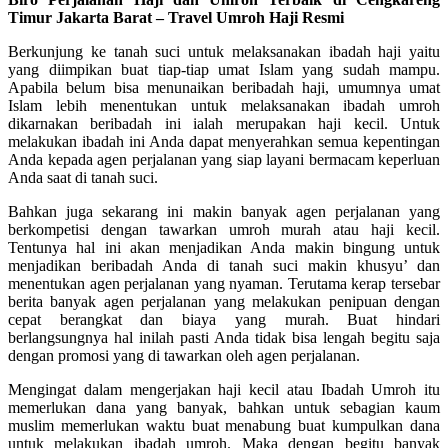
Timur Jakarta Barat – Travel Umroh Haji Resmi
Berkunjung ke tanah suci untuk melaksanakan ibadah haji yaitu
yang diimpikan buat tiap-tiap umat Islam yang sudah mampu.
Apabila belum bisa menunaikan beribadah haji, umumnya umat
Islam lebih menentukan untuk melaksanakan ibadah umroh
dikarnakan beribadah ini ialah merupakan haji kecil. Untuk
melakukan ibadah ini Anda dapat menyerahkan semua kepentingan
Anda kepada agen perjalanan yang siap layani bermacam keperluan
Anda saat di tanah suci.
Bahkan juga sekarang ini makin banyak agen perjalanan yang
berkompetisi dengan tawarkan umroh murah atau haji kecil.
Tentunya hal ini akan menjadikan Anda makin bingung untuk
menjadikan beribadah Anda di tanah suci makin khusyu’ dan
menentukan agen perjalanan yang nyaman. Terutama kerap tersebar
berita banyak agen perjalanan yang melakukan penipuan dengan
cepat berangkat dan biaya yang murah. Buat hindari
berlangsungnya hal inilah pasti Anda tidak bisa lengah begitu saja
dengan promosi yang di tawarkan oleh agen perjalanan.
Mengingat dalam mengerjakan haji kecil atau Ibadah Umroh itu
memerlukan dana yang banyak, bahkan untuk sebagian kaum
muslim memerlukan waktu buat menabung buat kumpulkan dana
untuk melakukan ibadah umroh. Maka dengan begitu banyak