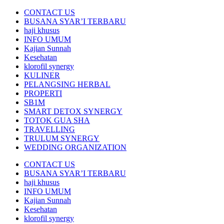
CONTACT US
BUSANA SYAR’I TERBARU
haji khusus
INFO UMUM
Kajian Sunnah
Kesehatan
klorofil synergy
KULINER
PELANGSING HERBAL
PROPERTI
SB1M
SMART DETOX SYNERGY
TOTOK GUA SHA
TRAVELLING
TRULUM SYNERGY
WEDDING ORGANIZATION
CONTACT US
BUSANA SYAR’I TERBARU
haji khusus
INFO UMUM
Kajian Sunnah
Kesehatan
klorofil synergy