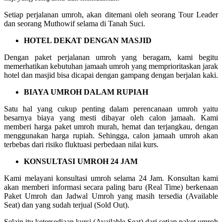
Setiap perjalanan umroh, akan ditemani oleh seorang Tour Leader
dan seorang Muthowif selama di Tanah Suci.
HOTEL DEKAT DENGAN MASJID
Dengan paket perjalanan umroh yang beragam, kami begitu
memerhatikan kebutuhan jamaah umroh yang memprioritaskan jarak
hotel dan masjid bisa dicapai dengan gampang dengan berjalan kaki.
BIAYA UMROH DALAM RUPIAH
Satu hal yang cukup penting dalam perencanaan umroh yaitu
besarnya biaya yang mesti dibayar oleh calon jamaah. Kami
memberi harga paket umroh murah, hemat dan terjangkau, dengan
menggunakan harga rupiah. Sehingga, calon jamaah umroh akan
terbebas dari risiko fluktuasi perbedaan nilai kurs.
KONSULTASI UMROH 24 JAM
Kami melayani konsultasi umroh selama 24 Jam. Konsultan kami
akan memberi informasi secara paling baru (Real Time) berkenaan
Paket Umroh dan Jadwal Umroh yang masih tersedia (Available
Seat) dan yang sudah terjual (Sold Out).
Selain itu ketersediaan kursi (Available Seat) dari setiap paket umroh