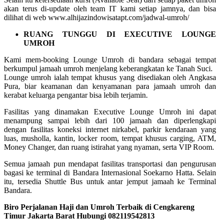
akan terus di-update oleh team IT kami setiap jamnya, dan bisa
dilihat di web www.alhijazindowisatapt.com/jadwal-umroh/
RUANG TUNGGU DI EXECUTIVE LOUNGE
UMROH
Kami mem-booking Lounge Umroh di bandara sebagai tempat
berkumpul jamaah umroh menjelang keberangkatan ke Tanah Suci.
Lounge umroh ialah tempat khusus yang disediakan oleh Angkasa
Pura, biar keamanan dan kenyamanan para jamaah umroh dan
kerabat keluarga pengantar bisa lebih terjamin.
Fasilitas yang dinamakan Executive Lounge Umroh ini dapat
menampung sampai lebih dari 100 jamaah dan diperlengkapi
dengan fasilitas koneksi internet nirkabel, parkir kendaraan yang
luas, musholla, kantin, locker room, tempat khusus carging, ATM,
Money Changer, dan ruang istirahat yang nyaman, serta VIP Room.
Semua jamaah pun mendapat fasilitas transportasi dan pengurusan
bagasi ke terminal di Bandara Internasional Soekarno Hatta. Selain
itu, tersedia Shuttle Bus untuk antar jemput jamaah ke Terminal
Bandara.
Biro Perjalanan Haji dan Umroh Terbaik di Cengkareng
Timur Jakarta Barat Hubungi 082119542813