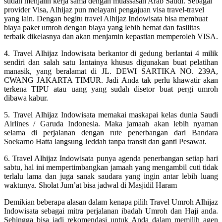
sudah menjalin kerja sama dengan muassasah Arab Saudi. Sebagai
provider Visa, Alhijaz pun melayani pengajuan visa travel-travel
yang lain. Dengan begitu travel Alhijaz Indowisata bisa membuat
biaya paket umroh dengan biaya yang lebih hemat dan fasilitas
terbaik dikelasnya dan akan menjamin kepastian memperoleh VISA.
4. Travel Alhijaz Indowisata berkantor di gedung berlantai 4 milik
sendiri dan salah satu lantainya khusus digunakan buat pelatihan
manasik, yang beralamat di JL. DEWI SARTIKA NO. 239A,
CWANG JAKARTA TIMUR. Jadi Anda tak perlu khawatir akan
terkena TIPU atau uang yang sudah disetor buat pergi umroh
dibawa kabur.
5. Travel Alhijaz Indowisata memakai maskapai kelas dunia Saudi
Airlines / Garuda Indonesia. Maka jamaah akan lebih nyaman
selama di perjalanan dengan rute penerbangan dari Bandara
Soekarno Hatta langsung Jeddah tanpa transit dan ganti Pesawat.
6. Travel Alhijaz Indowisata punya agenda penerbangan setiap hari
sabtu, hal ini mempertimbangkan jamaah yang mengambil cuti tidak
terlalu lama dan juga sanak saudara yang ingin antar lebih luang
waktunya. Sholat Jum’at bisa jadwal di Masjidil Haram
Demikian beberapa alasan dalam kenapa pilih Travel Umroh Alhijaz
Indowisata sebagai mitra perjalanan ibadah Umroh dan Haji anda.
Sehingga bisa jadi rekomendasi untuk Anda dalam memilih agen