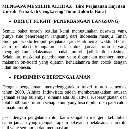
MENGAPA MEMILIHI ALHIJAZ | Biro Perjalanan Haji dan
Umroh Terbaik di Cengkareng Timur Jakarta Barat
DIRECT FLIGHT (PENERBANGAN LANGSUNG)
Semua paket umroh regular kami menggunakan pesawat yang
punya rute penerbangan langsung dari Indonesia menuju Tanah
Suci, jadi waktu tempuh perjalanan jadi lebih hemat waktu. Hal ini
akan memberi kebugaran fisik untuk jamaah umroh yang
menginginkan pelaksanaan ibadah umroh jadi lebih maksimal.
Selain itu, maskapai penerbangan yang digunakan memberi menu
makanan on-board yang dijamin kehalalannya dan cocok dengan
lidah Indonesia.
PEMBIMBING BERPENGALAMAN
Dengan pengalaman menyelenggarakan travel umroh semenjak
tahun 2000, Alhijaz Indowisata sudah memberangkatkan ratusan
jamaah setiap bulannya, dimana ada 80 Jadwal Keberangkatan dan
total 5500 kursi umroh setiap tahun yang bisa dipilih oleh para calon
jamaah umroh.
pasti dengan pengalaman itu, kami sangatlah mengerti kebutuhan
calon jamaah yang mengaharapkan pelayanan pelaksanaan umroh-
haji yang sempurna dan memuaskan.