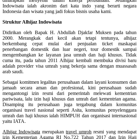
diharapkan menyebar dalam kinerja perusahaan. Sedangkan
Indowisata ialah akronim dari kata indo yang berarti negara
Indonesia dan wisata yang jadi fokus bisnis usaha kami.
Struktur Alhijaz Indowisata
Didirikan oleh Bapak H. Abdullah Djakfar Muksen pada tahun
2000. Merangkak dari kecil akan tetapi tentunya, alhijaz
berkembang cepat mulai dari penjualan ticket maskapai
penerbangan domestik dan luar negeri, tour domestik sampai
mengembangkan ke layanan jasa umrah dan haji khusus. Tidak
cuma itu, pada tahun 2011 Alhijaz kembali membuka divisi baru
adalah provider visa umrah yang bekerja sama dengan muassasah
arab saudi.
Sebagai komitmen legalitas perusahaan dalam layani konsumen dan
jamaah secara aman dan profesional, kini perusahaan sudah
mengantongi izin resmi dari pemerintah melewati kementrian
pariwisata, lalu izin haji khusus dan umrah dari kementrian agama.
Disamping itu perusahaan juga tergabung dalam komunitas
organisasi travel nasional seperti Asita, komunitas penyelenggara
umrah dan haji khusus ialah HIMPUH dan organisasi internasional
yaitu IATA.
Alhijaz Indowisata
merupakan
travel umroh
resmi yang mendapat
izin Kementerian Agama RI No.722 Tahun 2017 dan Izin Haji