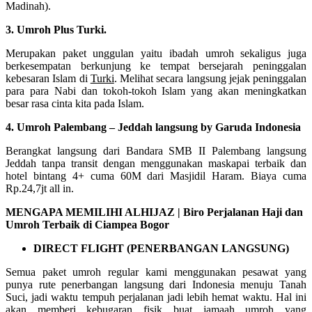
Madinah).
3. Umroh Plus Turki.
Merupakan paket unggulan yaitu ibadah umroh sekaligus juga
berkesempatan berkunjung ke tempat bersejarah peninggalan
kebesaran Islam di
Turki
. Melihat secara langsung jejak peninggalan
para para Nabi dan tokoh-tokoh Islam yang akan meningkatkan
besar rasa cinta kita pada Islam.
4. Umroh Palembang – Jeddah langsung by Garuda Indonesia
Berangkat langsung dari Bandara SMB II Palembang langsung
Jeddah tanpa transit dengan menggunakan maskapai terbaik dan
hotel bintang 4+ cuma 60M dari Masjidil Haram. Biaya cuma
Rp.24,7jt all in.
MENGAPA MEMILIHI ALHIJAZ | Biro Perjalanan Haji dan
Umroh Terbaik di Ciampea Bogor
DIRECT FLIGHT (PENERBANGAN LANGSUNG)
Semua paket umroh regular kami menggunakan pesawat yang
punya rute penerbangan langsung dari Indonesia menuju Tanah
Suci, jadi waktu tempuh perjalanan jadi lebih hemat waktu. Hal ini
akan memberi kebugaran fisik buat jamaah umroh yang