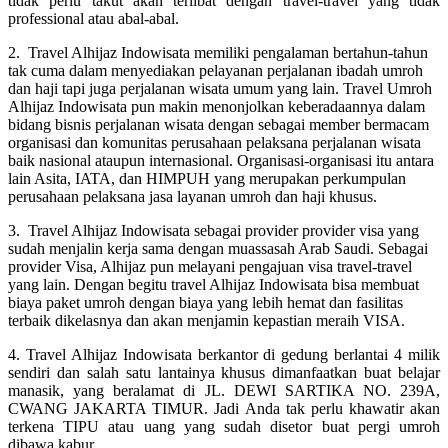
tidak perlu takut akan terlibat dengan travel-travel yang tidak
professional atau abal-abal.
2. Travel Alhijaz Indowisata memiliki pengalaman bertahun-tahun
tak cuma dalam menyediakan pelayanan perjalanan ibadah umroh
dan haji tapi juga perjalanan wisata umum yang lain. Travel Umroh
Alhijaz Indowisata pun makin menonjolkan keberadaannya dalam
bidang bisnis perjalanan wisata dengan sebagai member bermacam
organisasi dan komunitas perusahaan pelaksana perjalanan wisata
baik nasional ataupun internasional. Organisasi-organisasi itu antara
lain Asita, IATA, dan HIMPUH yang merupakan perkumpulan
perusahaan pelaksana jasa layanan umroh dan haji khusus.
3. Travel Alhijaz Indowisata sebagai provider provider visa yang
sudah menjalin kerja sama dengan muassasah Arab Saudi. Sebagai
provider Visa, Alhijaz pun melayani pengajuan visa travel-travel
yang lain. Dengan begitu travel Alhijaz Indowisata bisa membuat
biaya paket umroh dengan biaya yang lebih hemat dan fasilitas
terbaik dikelasnya dan akan menjamin kepastian meraih VISA.
4. Travel Alhijaz Indowisata berkantor di gedung berlantai 4 milik
sendiri dan salah satu lantainya khusus dimanfaatkan buat belajar
manasik, yang beralamat di JL. DEWI SARTIKA NO. 239A,
CWANG JAKARTA TIMUR. Jadi Anda tak perlu khawatir akan
terkena TIPU atau uang yang sudah disetor buat pergi umroh
dibawa kabur.