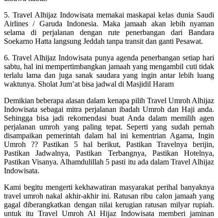
5. Travel Alhijaz Indowisata memakai maskapai kelas dunia Saudi
Airlines / Garuda Indonesia. Maka jamaah akan lebih nyaman
selama di perjalanan dengan rute penerbangan dari Bandara
Soekarno Hatta langsung Jeddah tanpa transit dan ganti Pesawat.
6. Travel Alhijaz Indowisata punya agenda penerbangan setiap hari
sabtu, hal ini mempertimbangkan jamaah yang mengambil cuti tidak
terlalu lama dan juga sanak saudara yang ingin antar lebih luang
waktunya. Sholat Jum’at bisa jadwal di Masjidil Haram
Demikian beberapa alasan dalam kenapa pilih Travel Umroh Alhijaz
Indowisata sebagai mitra perjalanan ibadah Umroh dan Haji anda.
Sehingga bisa jadi rekomendasi buat Anda dalam memilih agen
perjalanan umroh yang paling tepat. Seperti yang sudah pernah
disampaikan pemerintah dalam hal ini kementrian Agama, Ingin
Umroh ?? Pastikan 5 hal berikut, Pastikan Travelnya berijin,
Pastikan Jadwalnya, Pastikan Terbangnya, Pastikan Hotelnya,
Pastikan Visanya. Alhamdulillah 5 pasti itu ada dalam Travel Alhijaz
Indowisata.
Kami begitu mengerti kekhawatiran masyarakat perihal banyaknya
travel umroh nakal akhir-akhir ini. Ratusan ribu calon jamaah yang
gagal diberangkatkan dengan nilai kerugian ratusan milyar rupiah.
untuk itu Travel Umroh Al Hijaz Indowisata memberi jaminan