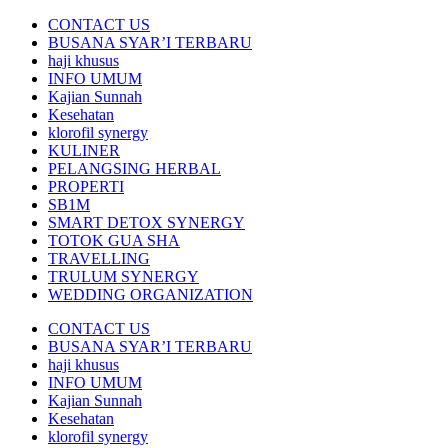
CONTACT US
BUSANA SYAR’I TERBARU
haji khusus
INFO UMUM
Kajian Sunnah
Kesehatan
klorofil synergy
KULINER
PELANGSING HERBAL
PROPERTI
SB1M
SMART DETOX SYNERGY
TOTOK GUA SHA
TRAVELLING
TRULUM SYNERGY
WEDDING ORGANIZATION
CONTACT US
BUSANA SYAR’I TERBARU
haji khusus
INFO UMUM
Kajian Sunnah
Kesehatan
klorofil synergy