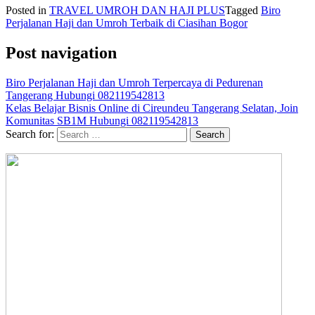
Posted in
TRAVEL UMROH DAN HAJI PLUS
Tagged
Biro
Perjalanan Haji dan Umroh Terbaik di Ciasihan Bogor
Post navigation
Biro Perjalanan Haji dan Umroh Terpercaya di Pedurenan
Tangerang Hubungi 082119542813
Kelas Belajar Bisnis Online di Cireundeu Tangerang Selatan, Join
Komunitas SB1M Hubungi 082119542813
Search for: