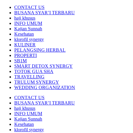
CONTACT US
BUSANA SYAR’I TERBARU
haji khusus
INFO UMUM
Kajian Sunnah
Kesehatan
klorofil synergy
KULINER
PELANGSING HERBAL
PROPERTI
SB1M
SMART DETOX SYNERGY
TOTOK GUA SHA
TRAVELLING
TRULUM SYNERGY
WEDDING ORGANIZATION
CONTACT US
BUSANA SYAR’I TERBARU
haji khusus
INFO UMUM
Kajian Sunnah
Kesehatan
klorofil synergy