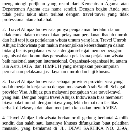
mengantongi perijinan yang resmi dari Kementrian Agama atau
Departemen Agama atas nama sendiri. Dengan begitu Anda pun
tidak perlu takut akan terlibat dengan travel-travel yang tidak
professional atau abal-abal.
2. Travel Alhijaz Indowisata punya pengalaman bertahun-tahun
tidak cuma dalam menyediakan pelayanan perjalanan ibadah umroh
dan haji tapi juga perjalanan wisata umum yang lain. Travel Umroh
Alhijaz Indowisata pun makin menonjolkan keberadaannya dalam
bidang bisnis perjalanan wisata dengan sebagai member beragam
organisasi dan komunitas perusahaan pelaksana perjalanan wisata
baik nasional ataupun internasional. Organisasi-organisasi itu antara
lain Asita, IATA, dan HIMPUH yang merupakan perkumpulan
perusahaan pelaksana jasa layanan umroh dan haji khusus.
3. Travel Alhijaz Indowisata sebagai provider provider visa yang
sudah menjalin kerja sama dengan muassasah Arab Saudi. Sebagai
provider Visa, Alhijaz pun melayani pengajuan visa travel-travel
yang lain. Dengan begitu travel Alhijaz Indowisata bisa membuat
biaya paket umroh dengan biaya yang lebih hemat dan fasilitas
terbaik dikelasnya dan akan menjamin kepastian meraih VISA.
4. Travel Alhijaz Indowisata berkantor di gedung berlantai 4 milik
sendiri dan salah satu lantainya khusus difungsikan buat pelatihan
manasik, yang beralamat di JL. DEWI SARTIKA NO. 239A,