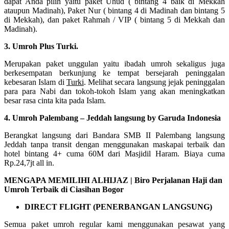
dapat Anda pilih yaitu paket Uhud ( bintang 4 baik di Mekkah
ataupun Madinah), Paket Nur ( bintang 4 di Madinah dan bintang 5
di Mekkah), dan paket Rahmah / VIP ( bintang 5 di Mekkah dan
Madinah).
3. Umroh Plus Turki.
Merupakan paket unggulan yaitu ibadah umroh sekaligus juga
berkesempatan berkunjung ke tempat bersejarah peninggalan
kebesaran Islam di
Turki
. Melihat secara langsung jejak peninggalan
para para Nabi dan tokoh-tokoh Islam yang akan meningkatkan
besar rasa cinta kita pada Islam.
4. Umroh Palembang – Jeddah langsung by Garuda Indonesia
Berangkat langsung dari Bandara SMB II Palembang langsung
Jeddah tanpa transit dengan menggunakan maskapai terbaik dan
hotel bintang 4+ cuma 60M dari Masjidil Haram. Biaya cuma
Rp.24,7jt all in.
MENGAPA MEMILIHI ALHIJAZ | Biro Perjalanan Haji dan
Umroh Terbaik di Ciasihan Bogor
DIRECT FLIGHT (PENERBANGAN LANGSUNG)
Semua paket umroh regular kami menggunakan pesawat yang