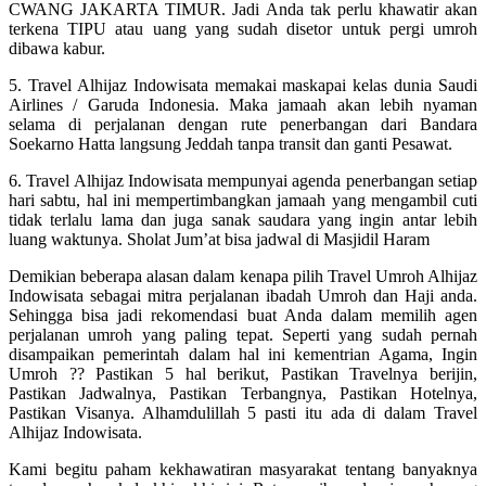
CWANG JAKARTA TIMUR. Jadi Anda tak perlu khawatir akan
terkena TIPU atau uang yang sudah disetor untuk pergi umroh
dibawa kabur.
5. Travel Alhijaz Indowisata memakai maskapai kelas dunia Saudi
Airlines / Garuda Indonesia. Maka jamaah akan lebih nyaman
selama di perjalanan dengan rute penerbangan dari Bandara
Soekarno Hatta langsung Jeddah tanpa transit dan ganti Pesawat.
6. Travel Alhijaz Indowisata mempunyai agenda penerbangan setiap
hari sabtu, hal ini mempertimbangkan jamaah yang mengambil cuti
tidak terlalu lama dan juga sanak saudara yang ingin antar lebih
luang waktunya. Sholat Jum’at bisa jadwal di Masjidil Haram
Demikian beberapa alasan dalam kenapa pilih Travel Umroh Alhijaz
Indowisata sebagai mitra perjalanan ibadah Umroh dan Haji anda.
Sehingga bisa jadi rekomendasi buat Anda dalam memilih agen
perjalanan umroh yang paling tepat. Seperti yang sudah pernah
disampaikan pemerintah dalam hal ini kementrian Agama, Ingin
Umroh ?? Pastikan 5 hal berikut, Pastikan Travelnya berijin,
Pastikan Jadwalnya, Pastikan Terbangnya, Pastikan Hotelnya,
Pastikan Visanya. Alhamdulillah 5 pasti itu ada di dalam Travel
Alhijaz Indowisata.
Kami begitu paham kekhawatiran masyarakat tentang banyaknya