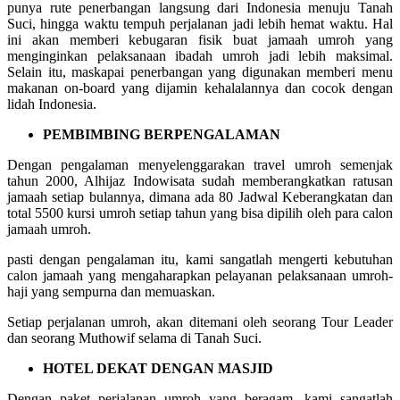
punya rute penerbangan langsung dari Indonesia menuju Tanah
Suci, hingga waktu tempuh perjalanan jadi lebih hemat waktu. Hal
ini akan memberi kebugaran fisik buat jamaah umroh yang
menginginkan pelaksanaan ibadah umroh jadi lebih maksimal.
Selain itu, maskapai penerbangan yang digunakan memberi menu
makanan on-board yang dijamin kehalalannya dan cocok dengan
lidah Indonesia.
PEMBIMBING BERPENGALAMAN
Dengan pengalaman menyelenggarakan travel umroh semenjak
tahun 2000, Alhijaz Indowisata sudah memberangkatkan ratusan
jamaah setiap bulannya, dimana ada 80 Jadwal Keberangkatan dan
total 5500 kursi umroh setiap tahun yang bisa dipilih oleh para calon
jamaah umroh.
pasti dengan pengalaman itu, kami sangatlah mengerti kebutuhan
calon jamaah yang mengaharapkan pelayanan pelaksanaan umroh-
haji yang sempurna dan memuaskan.
Setiap perjalanan umroh, akan ditemani oleh seorang Tour Leader
dan seorang Muthowif selama di Tanah Suci.
HOTEL DEKAT DENGAN MASJID
Dengan paket perjalanan umroh yang beragam, kami sangatlah