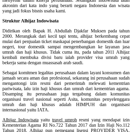
menyebar dalam kinerja perusahaan. Sedangkan Indowisata ialah
akronim dari kata indo yang berarti negara Indonesia dan wisata
yang jadi fokus bisnis usaha kami.
Struktur Alhijaz Indowisata
Didirikan oleh Bapak H. Abdullah Djakfar Muksen pada tahun
2000. Merangkak dari kecil tapi tentu, alhijaz berkembang cepat
mulai dari penjualan ticket maskapai penerbangan domestik dan luar
negeri, tour domestik sampai mengembangkan ke layanan jasa
umrah dan haji khusus. Tidak cuma itu, pada tahun 2011 Alhijaz
kembali membuka divisi baru ialah provider visa umrah yang
bekerja sama dengan muassasah arab saudi.
Sebagai komitmen legalitas perusahaan dalam layani konsumen dan
jamaah secara aman dan profesional, sekarang ini perusahaan sudah
mengantongi izin resmi dari pemerintah melewati kementrian
pariwisata, lalu izin haji khusus dan umrah dari kementrian agama.
Disamping itu perusahaan juga tergabung dalam komunitas
organisasi travel nasional seperti Asita, komunitas penyelenggara
umrah dan haji khusus adalah HIMPUH dan organisasi
internasional yaitu IATA.
Alhijaz Indowisata
yaitu
travel umroh
resmi yang mendapat izin
Kementerian Agama RI No.722 Tahun 2017 dan Izin Haji No.112
Tahun 2018. Alhijaz pun pemegang lisensi PROVIDER VISA,