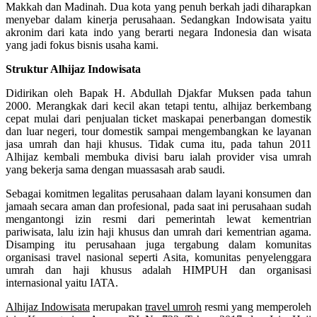
Makkah dan Madinah. Dua kota yang penuh berkah jadi diharapkan
menyebar dalam kinerja perusahaan. Sedangkan Indowisata yaitu
akronim dari kata indo yang berarti negara Indonesia dan wisata
yang jadi fokus bisnis usaha kami.
Struktur Alhijaz Indowisata
Didirikan oleh Bapak H. Abdullah Djakfar Muksen pada tahun
2000. Merangkak dari kecil akan tetapi tentu, alhijaz berkembang
cepat mulai dari penjualan ticket maskapai penerbangan domestik
dan luar negeri, tour domestik sampai mengembangkan ke layanan
jasa umrah dan haji khusus. Tidak cuma itu, pada tahun 2011
Alhijaz kembali membuka divisi baru ialah provider visa umrah
yang bekerja sama dengan muassasah arab saudi.
Sebagai komitmen legalitas perusahaan dalam layani konsumen dan
jamaah secara aman dan profesional, pada saat ini perusahaan sudah
mengantongi izin resmi dari pemerintah lewat kementrian
pariwisata, lalu izin haji khusus dan umrah dari kementrian agama.
Disamping itu perusahaan juga tergabung dalam komunitas
organisasi travel nasional seperti Asita, komunitas penyelenggara
umrah dan haji khusus adalah HIMPUH dan organisasi
internasional yaitu IATA.
Alhijaz Indowisata
merupakan
travel umroh
resmi yang memperoleh