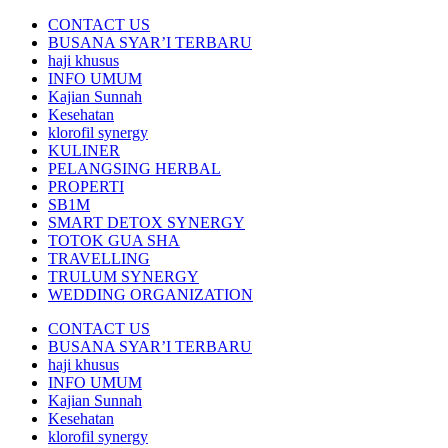
CONTACT US
BUSANA SYAR’I TERBARU
haji khusus
INFO UMUM
Kajian Sunnah
Kesehatan
klorofil synergy
KULINER
PELANGSING HERBAL
PROPERTI
SB1M
SMART DETOX SYNERGY
TOTOK GUA SHA
TRAVELLING
TRULUM SYNERGY
WEDDING ORGANIZATION
CONTACT US
BUSANA SYAR’I TERBARU
haji khusus
INFO UMUM
Kajian Sunnah
Kesehatan
klorofil synergy