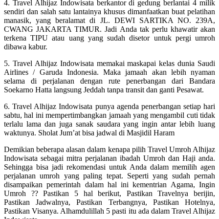
4. Travel Alhijaz Indowisata berkantor di gedung berlantai 4 milik
sendiri dan salah satu lantainya khusus dimanfaatkan buat pelatihan
manasik, yang beralamat di JL. DEWI SARTIKA NO. 239A,
CWANG JAKARTA TIMUR. Jadi Anda tak perlu khawatir akan
terkena TIPU atau uang yang sudah disetor untuk pergi umroh
dibawa kabur.
5. Travel Alhijaz Indowisata memakai maskapai kelas dunia Saudi
Airlines / Garuda Indonesia. Maka jamaah akan lebih nyaman
selama di perjalanan dengan rute penerbangan dari Bandara
Soekarno Hatta langsung Jeddah tanpa transit dan ganti Pesawat.
6. Travel Alhijaz Indowisata punya agenda penerbangan setiap hari
sabtu, hal ini mempertimbangkan jamaah yang mengambil cuti tidak
terlalu lama dan juga sanak saudara yang ingin antar lebih luang
waktunya. Sholat Jum’at bisa jadwal di Masjidil Haram
Demikian beberapa alasan dalam kenapa pilih Travel Umroh Alhijaz
Indowisata sebagai mitra perjalanan ibadah Umroh dan Haji anda.
Sehingga bisa jadi rekomendasi untuk Anda dalam memilih agen
perjalanan umroh yang paling tepat. Seperti yang sudah pernah
disampaikan pemerintah dalam hal ini kementrian Agama, Ingin
Umroh ?? Pastikan 5 hal berikut, Pastikan Travelnya berijin,
Pastikan Jadwalnya, Pastikan Terbangnya, Pastikan Hotelnya,
Pastikan Visanya. Alhamdulillah 5 pasti itu ada dalam Travel Alhijaz