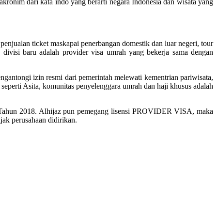
onim dari kata indo yang berarti negara Indonesia dan wisata yang
penjualan ticket maskapai penerbangan domestik dan luar negeri, tour
divisi baru adalah provider visa umrah yang bekerja sama dengan
gantongi izin resmi dari pemerintah melewati kementrian pariwisata,
 seperti Asita, komunitas penyelenggara umrah dan haji khusus adalah
 Tahun 2018. Alhijaz pun pemegang lisensi PROVIDER VISA, maka
njak perusahaan didirikan.