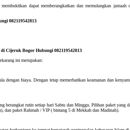
 membuktikan dapat memberangkatkan dan memulangkan jamaah den
ungi 082119542813
k di Cijeruk Bogor Hubungi 082119542813
sekarang ini merupakan:
ala dengan biaya. Dengan tetap memerhatikan keamanan dan kenyama
berangkat rutin setiap hari Sabtu dan Minggu. Pilihan paket yang da
h), dan paket Rahmah / VIP ( bintang 5 di Mekkah dan Madinah).
atan berkunjung ke tempat bersejarah peninggalan kebesaran Islam d