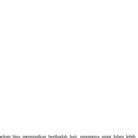
 belum bisa menunaikan beribadah haji, umumnya umat Islam lebih