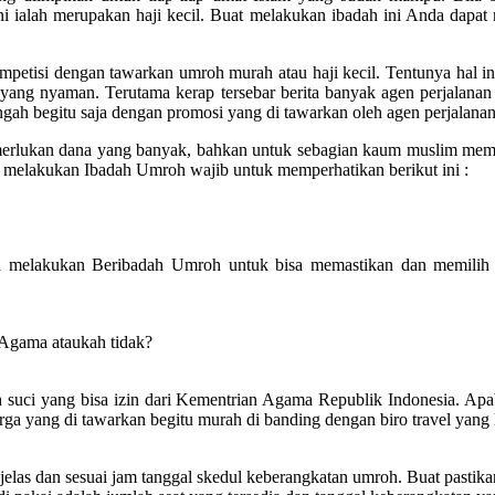
ni ialah merupakan haji kecil. Buat melakukan ibadah ini Anda dapa
ompetisi dengan tawarkan umroh murah atau haji kecil. Tentunya hal 
yang nyaman. Terutama kerap tersebar berita banyak agen perjalana
engah begitu saja dengan promosi yang di tawarkan oleh agen perjalanan
emerlukan dana yang banyak, bahkan untuk sebagian kaum muslim me
melakukan Ibadah Umroh wajib untuk memperhatikan berikut ini :
 melakukan Beribadah Umroh untuk bisa memastikan dan memilih 
 Agama ataukah tidak?
suci yang bisa izin dari Kementrian Agama Republik Indonesia. Apabila
rga yang di tawarkan begitu murah di banding dengan biro travel yang 
las dan sesuai jam tanggal skedul keberangkatan umroh. Buat pastikan 