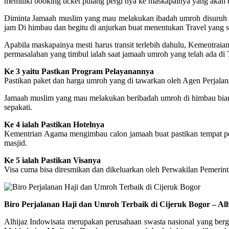
memiliki booking ticket pulang pergi nya ke maskapainya yang akan di
Diminta Jamaah muslim yang mau melakukan ibadah umroh disuruh un
jam Di himbau dan begitu di anjurkan buat menentukan Travel yan
Apabila maskapainya mesti harus transit terlebih dahulu, Kementra
permasalahan yang timbul ialah saat jamaah umroh yang telah ada di
Ke 3 yaitu Pastkan Program Pelayanannya
Pastikan paket dan harga umroh yang di tawarkan oleh Agen Perjalana
Jamaah muslim yang mau melakukan beribadah umroh di himbau biar leb
sepakati.
Ke 4 ialah Pastikan Hotelnya
Kementrian Agama mengimbau calon jamaah buat pastikan tempat pengi
masjid.
Ke 5 ialah Pastikan Visanya
Visa cuma bisa diresmikan dan dikeluarkan oleh Perwakilan Pemerint
Biro Perjalanan Haji dan Umroh Terbaik di Cijeruk Bogor – Al
Alhijaz Indowisata merupakan perusahaan swasta nasional yang berge