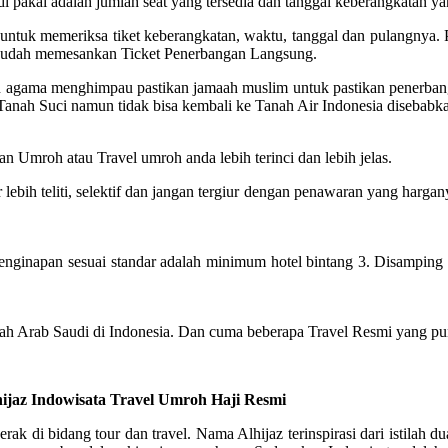
 pakai adalah jumlah seat yang tersedia dan tanggal keberangkatan yan
tuk memeriksa tiket keberangkatan, waktu, tanggal dan pulangnya. Pa
g sudah memesankan Ticket Penerbangan Langsung.
ian agama menghimpau pastikan jamaah muslim untuk pastikan penerba
 Tanah Suci namun tidak bisa kembali ke Tanah Air Indonesia disebabk
n Umroh atau Travel umroh anda lebih terinci dan lebih jelas.
ih teliti, selektif dan jangan tergiur dengan penawaran yang harganya
napan sesuai standar adalah minimum hotel bintang 3. Disamping itu,
ah Arab Saudi di Indonesia. Dan cuma beberapa Travel Resmi yang pun
hijaz Indowisata Travel Umroh Haji Resmi
rak di bidang tour dan travel. Nama Alhijaz terinspirasi dari istilah