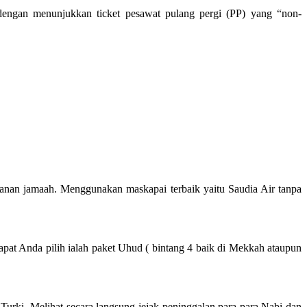
gan menunjukkan ticket pesawat pulang pergi (PP) yang “non-
nan jamaah. Menggunakan maskapai terbaik yaitu Saudia Air tanpa
pat Anda pilih ialah paket Uhud ( bintang 4 baik di Mekkah ataupun
i
Turki
. Melihat secara langsung jejak peninggalan para para Nabi dan