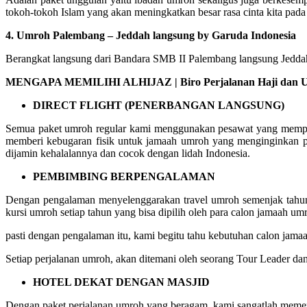
tokoh-tokoh Islam yang akan meningkatkan besar rasa cinta kita pada
4. Umroh Palembang – Jeddah langsung by Garuda Indonesia
Berangkat langsung dari Bandara SMB II Palembang langsung Jeddah 
MENGAPA MEMILIHI ALHIJAZ | Biro Perjalanan Haji dan Um
DIRECT FLIGHT (PENERBANGAN LANGSUNG)
Semua paket umroh regular kami menggunakan pesawat yang mempuny
memberi kebugaran fisik untuk jamaah umroh yang menginginkan p
dijamin kehalalannya dan cocok dengan lidah Indonesia.
PEMBIMBING BERPENGALAMAN
Dengan pengalaman menyelenggarakan travel umroh semenjak tahun 
kursi umroh setiap tahun yang bisa dipilih oleh para calon jamaah um
pasti dengan pengalaman itu, kami begitu tahu kebutuhan calon ja
Setiap perjalanan umroh, akan ditemani oleh seorang Tour Leader da
HOTEL DEKAT DENGAN MASJID
Dengan paket perjalanan umroh yang beragam, kami sangatlah memerh