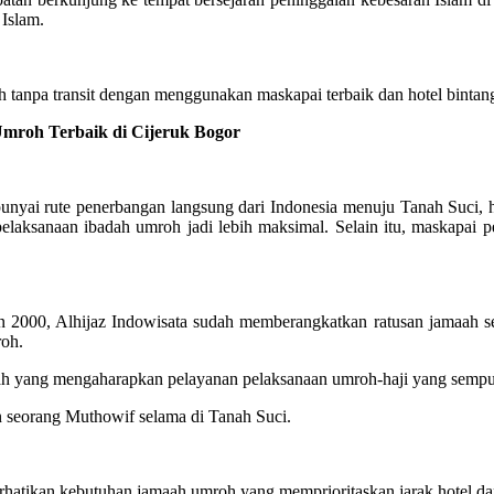
 Islam.
tanpa transit dengan menggunakan maskapai terbaik dan hotel bintang
roh Terbaik di Cijeruk Bogor
ai rute penerbangan langsung dari Indonesia menuju Tanah Suci, hin
elaksanaan ibadah umroh jadi lebih maksimal. Selain itu, maskapa
2000, Alhijaz Indowisata sudah memberangkatkan ratusan jamaah se
roh.
maah yang mengaharapkan pelayanan pelaksanaan umroh-haji yang sem
n seorang Muthowif selama di Tanah Suci.
atikan kebutuhan jamaah umroh yang memprioritaskan jarak hotel dan