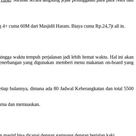
 4+ cuma 60M dari Masjidil Haram. Biaya cuma Rp.24,7jt all in.
gga waktu tempuh perjalanan jadi lebih hemat waktu. Hal ini akan
i penerbangan yang digunakan memberi menu makanan on-board yang
tiap bulannya, dimana ada 80 Jadwal Keberangkatan dan total 5500
purna dan memuaskan.
 masjid bisa dicapai dengan gampang dengan berjalan kaki.