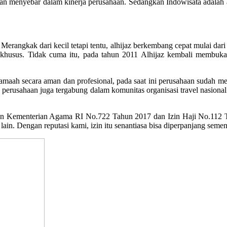
 menyebar dalam kinerja perusahaan. Sedangkan Indowisata adalah akr
rangkak dari kecil tetapi tentu, alhijaz berkembang cepat mulai dari 
husus. Tidak cuma itu, pada tahun 2011 Alhijaz kembali membuka 
maah secara aman dan profesional, pada saat ini perusahaan sudah men
u perusahaan juga tergabung dalam komunitas organisasi travel nasional
in Kementerian Agama RI No.722 Tahun 2017 dan Izin Haji No.112
lain. Dengan reputasi kami, izin itu senantiasa bisa diperpanjang seme