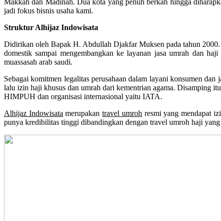
Makkah dan Madinah. Dua kota yang penuh berkah hingga diharapkan
jadi fokus bisnis usaha kami.
Struktur Alhijaz Indowisata
Didirikan oleh Bapak H. Abdullah Djakfar Muksen pada tahun 2000. Me
domestik sampai mengembangkan ke layanan jasa umrah dan haji k
muassasah arab saudi.
Sebagai komitmen legalitas perusahaan dalam layani konsumen dan ja
lalu izin haji khusus dan umrah dari kementrian agama. Disamping it
HIMPUH dan organisasi internasional yaitu IATA.
Alhijaz Indowisata
merupakan
travel umroh
resmi yang mendapat iz
punya kredibilitas tinggi dibandingkan dengan travel umroh haji yang 