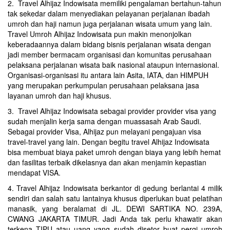
2. Travel Alhijaz Indowisata memiliki pengalaman bertahun-tahun
tak sekedar dalam menyediakan pelayanan perjalanan ibadah
umroh dan haji namun juga perjalanan wisata umum yang lain.
Travel Umroh Alhijaz Indowisata pun makin menonjolkan
keberadaannya dalam bidang bisnis perjalanan wisata dengan
jadi member bermacam organisasi dan komunitas perusahaan
pelaksana perjalanan wisata baik nasional ataupun internasional.
Organisasi-organisasi itu antara lain Asita, IATA, dan HIMPUH
yang merupakan perkumpulan perusahaan pelaksana jasa
layanan umroh dan haji khusus.
3. Travel Alhijaz Indowisata sebagai provider provider visa yang
sudah menjalin kerja sama dengan muassasah Arab Saudi.
Sebagai provider Visa, Alhijaz pun melayani pengajuan visa
travel-travel yang lain. Dengan begitu travel Alhijaz Indowisata
bisa membuat biaya paket umroh dengan biaya yang lebih hemat
dan fasilitas terbaik dikelasnya dan akan menjamin kepastian
mendapat VISA.
4. Travel Alhijaz Indowisata berkantor di gedung berlantai 4 milik
sendiri dan salah satu lantainya khusus diperlukan buat pelatihan
manasik, yang beralamat di JL. DEWI SARTIKA NO. 239A,
CWANG JAKARTA TIMUR. Jadi Anda tak perlu khawatir akan
terkena TIPU atau uang yang sudah disetor buat pergi umroh