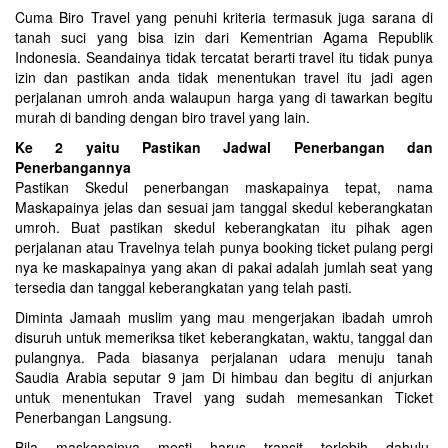
Cuma Biro Travel yang penuhi kriteria termasuk juga sarana di
tanah suci yang bisa izin dari Kementrian Agama Republik
Indonesia. Seandainya tidak tercatat berarti travel itu tidak punya
izin dan pastikan anda tidak menentukan travel itu jadi agen
perjalanan umroh anda walaupun harga yang di tawarkan begitu
murah di banding dengan biro travel yang lain.
Ke 2 yaitu Pastikan Jadwal Penerbangan dan
Penerbangannya
Pastikan Skedul penerbangan maskapainya tepat, nama
Maskapainya jelas dan sesuai jam tanggal skedul keberangkatan
umroh. Buat pastikan skedul keberangkatan itu pihak agen
perjalanan atau Travelnya telah punya booking ticket pulang pergi
nya ke maskapainya yang akan di pakai adalah jumlah seat yang
tersedia dan tanggal keberangkatan yang telah pasti.
Diminta Jamaah muslim yang mau mengerjakan ibadah umroh
disuruh untuk memeriksa tiket keberangkatan, waktu, tanggal dan
pulangnya. Pada biasanya perjalanan udara menuju tanah
Saudia Arabia seputar 9 jam Di himbau dan begitu di anjurkan
untuk menentukan Travel yang sudah memesankan Ticket
Penerbangan Langsung.
Bila maskapainya mesti harus transit terlebih dahulu,