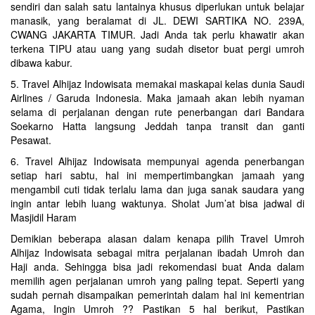
sendiri dan salah satu lantainya khusus diperlukan untuk belajar
manasik, yang beralamat di JL. DEWI SARTIKA NO. 239A,
CWANG JAKARTA TIMUR. Jadi Anda tak perlu khawatir akan
terkena TIPU atau uang yang sudah disetor buat pergi umroh
dibawa kabur.
5. Travel Alhijaz Indowisata memakai maskapai kelas dunia Saudi
Airlines / Garuda Indonesia. Maka jamaah akan lebih nyaman
selama di perjalanan dengan rute penerbangan dari Bandara
Soekarno Hatta langsung Jeddah tanpa transit dan ganti
Pesawat.
6. Travel Alhijaz Indowisata mempunyai agenda penerbangan
setiap hari sabtu, hal ini mempertimbangkan jamaah yang
mengambil cuti tidak terlalu lama dan juga sanak saudara yang
ingin antar lebih luang waktunya. Sholat Jum’at bisa jadwal di
Masjidil Haram
Demikian beberapa alasan dalam kenapa pilih Travel Umroh
Alhijaz Indowisata sebagai mitra perjalanan ibadah Umroh dan
Haji anda. Sehingga bisa jadi rekomendasi buat Anda dalam
memilih agen perjalanan umroh yang paling tepat. Seperti yang
sudah pernah disampaikan pemerintah dalam hal ini kementrian
Agama, Ingin Umroh ?? Pastikan 5 hal berikut, Pastikan