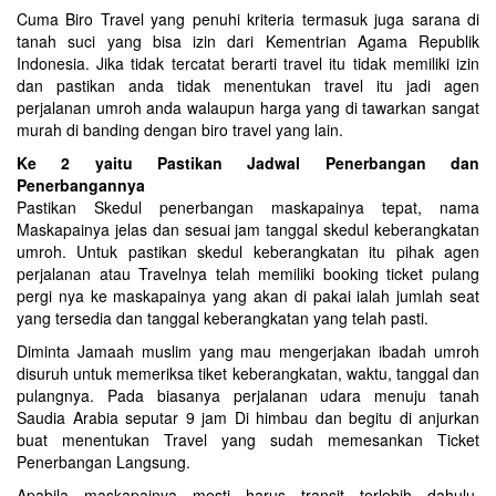
Cuma Biro Travel yang penuhi kriteria termasuk juga sarana di
tanah suci yang bisa izin dari Kementrian Agama Republik
Indonesia. Jika tidak tercatat berarti travel itu tidak memiliki izin
dan pastikan anda tidak menentukan travel itu jadi agen
perjalanan umroh anda walaupun harga yang di tawarkan sangat
murah di banding dengan biro travel yang lain.
Ke 2 yaitu Pastikan Jadwal Penerbangan dan
Penerbangannya
Pastikan Skedul penerbangan maskapainya tepat, nama
Maskapainya jelas dan sesuai jam tanggal skedul keberangkatan
umroh. Untuk pastikan skedul keberangkatan itu pihak agen
perjalanan atau Travelnya telah memiliki booking ticket pulang
pergi nya ke maskapainya yang akan di pakai ialah jumlah seat
yang tersedia dan tanggal keberangkatan yang telah pasti.
Diminta Jamaah muslim yang mau mengerjakan ibadah umroh
disuruh untuk memeriksa tiket keberangkatan, waktu, tanggal dan
pulangnya. Pada biasanya perjalanan udara menuju tanah
Saudia Arabia seputar 9 jam Di himbau dan begitu di anjurkan
buat menentukan Travel yang sudah memesankan Ticket
Penerbangan Langsung.
Apabila maskapainya mesti harus transit terlebih dahulu,