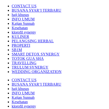
CONTACT US
BUSANA SYAR’I TERBARU
haji khusus
INFO UMUM
Kajian Sunnah
Kesehatan
klorofil synergy
KULINER
PELANGSING HERBAL
PROPERTI
SB1M
SMART DETOX SYNERGY
TOTOK GUA SHA
TRAVELLING
TRULUM SYNERGY
WEDDING ORGANIZATION
CONTACT US
BUSANA SYAR’I TERBARU
haji khusus
INFO UMUM
Kajian Sunnah
Kesehatan
klorofil synergy