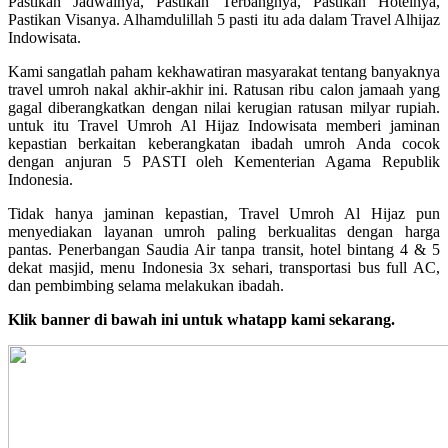
Pastikan Jadwalnya, Pastikan Terbangnya, Pastikan Hotelnya,
Pastikan Visanya. Alhamdulillah 5 pasti itu ada dalam Travel Alhijaz
Indowisata.
Kami sangatlah paham kekhawatiran masyarakat tentang banyaknya
travel umroh nakal akhir-akhir ini. Ratusan ribu calon jamaah yang
gagal diberangkatkan dengan nilai kerugian ratusan milyar rupiah.
untuk itu Travel Umroh Al Hijaz Indowisata memberi jaminan
kepastian berkaitan keberangkatan ibadah umroh Anda cocok
dengan anjuran 5 PASTI oleh Kementerian Agama Republik
Indonesia.
Tidak hanya jaminan kepastian, Travel Umroh Al Hijaz pun
menyediakan layanan umroh paling berkualitas dengan harga
pantas. Penerbangan Saudia Air tanpa transit, hotel bintang 4 & 5
dekat masjid, menu Indonesia 3x sehari, transportasi bus full AC,
dan pembimbing selama melakukan ibadah.
Klik banner di bawah ini untuk whatapp kami sekarang.