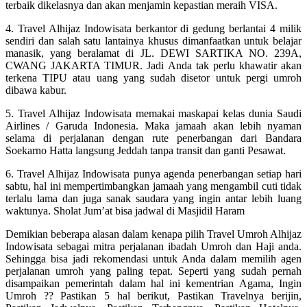
terbaik dikelasnya dan akan menjamin kepastian meraih VISA.
4. Travel Alhijaz Indowisata berkantor di gedung berlantai 4 milik
sendiri dan salah satu lantainya khusus dimanfaatkan untuk belajar
manasik, yang beralamat di JL. DEWI SARTIKA NO. 239A,
CWANG JAKARTA TIMUR. Jadi Anda tak perlu khawatir akan
terkena TIPU atau uang yang sudah disetor untuk pergi umroh
dibawa kabur.
5. Travel Alhijaz Indowisata memakai maskapai kelas dunia Saudi
Airlines / Garuda Indonesia. Maka jamaah akan lebih nyaman
selama di perjalanan dengan rute penerbangan dari Bandara
Soekarno Hatta langsung Jeddah tanpa transit dan ganti Pesawat.
6. Travel Alhijaz Indowisata punya agenda penerbangan setiap hari
sabtu, hal ini mempertimbangkan jamaah yang mengambil cuti tidak
terlalu lama dan juga sanak saudara yang ingin antar lebih luang
waktunya. Sholat Jum’at bisa jadwal di Masjidil Haram
Demikian beberapa alasan dalam kenapa pilih Travel Umroh Alhijaz
Indowisata sebagai mitra perjalanan ibadah Umroh dan Haji anda.
Sehingga bisa jadi rekomendasi untuk Anda dalam memilih agen
perjalanan umroh yang paling tepat. Seperti yang sudah pernah
disampaikan pemerintah dalam hal ini kementrian Agama, Ingin
Umroh ?? Pastikan 5 hal berikut, Pastikan Travelnya berijin,