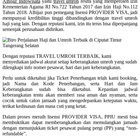
Alhijaz Indowisata
yaitu
travel umroh
resmi yang memperoleh izin
Kementerian Agama RI No.722 Tahun 2017 dan Izin Haji No.112
Tahun 2018. Alhijaz pun pemegang lisensi PROVIDER VISA, jadi
mempunyai kredibilitas tinggi dibandingkan dengan travel umroh
haji yang lain. Dengan reputasi kami, izin itu terus bisa diperpanjang
semenjak perusahaan didirikan.
Dengan reputasi TRAVEL UMROH TERBAIK, kami
menyediakan jadwal akurat setiap keberangkatan umroh yang sudah
dilengkapi info nomer pesawat, hari dan jam keberangkatan.
Perlu untuk diketahui jika Ticket Penerbangan telah kami booking,
jadi Nama dan Kode Penerbangan, serta Hari dan Jam
Keberangkatan sudah bisa diketahui. Kepastian jadwal
keberangkatan tentu akan memberi rasa aman dan nyaman, serta
cocok untuk calon jamaah yang mengedepankan ketepatan waktu,
terikat kedinasan dan masa cuti yang ketat.
Dalam proses meraih lisensi PROVIDER VISA, PPIU mesti bisa
membuktikan dapat memberangkatkan dan memulangkan jamaah
dengan menunjukkan ticket pesawat pulang pergi (PP) yang “non-
refundable”.