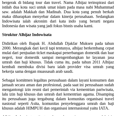
bergerak di bidang tour dan travel. Nama Alhijaz terinspirasi dari
istilah dua kota suci untuk umat islam pada masa nabi Muhammad
saw. adalah Makkah dan Madinah. Dua kota yang penuh berkah
maka diharapkan menyebar dalam kinerja perusahaan. Sedangkan
Indowisata ialah akronim dari kata indo yang berarti negara
Indonesia dan wisata yang jadi fokus bisnis usaha kami.
Struktur Alhijaz Indowisata
Didirikan oleh Bapak H. Abdullah Djakfar Muksen pada tahun
2000. Merangkak dari kecil tapi tentunya, alhijaz berkembang cepat
mulai dari penjualan ticket maskapai penerbangan domestik dan luar
negeri, tour domestik sampai mengembangkan ke layanan jasa
umrah dan haji khusus. Tidak cuma itu, pada tahun 2011 Alhijaz
kembali membuka divisi baru ialah provider visa umrah yang
bekerja sama dengan muassasah arab saudi.
Sebagai komitmen legalitas perusahaan dalam layani konsumen dan
jamaah secara aman dan profesional, pada saat ini perusahaan sudah
mengantongi izin resmi dari pemerintah via kementrian pariwisata,
lalu izin haji khusus dan umrah dari kementrian agama. Disamping
itu perusahaan juga tergabung dalam komunitas organisasi travel
nasional seperti Asita, komunitas penyelenggara umrah dan haji
khusus adalah HIMPUH dan organisasi internasional yaitu IATA.