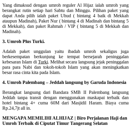
Yang dimaksud dengan umroh reguler Al Hijaz ialah umroh yang
berangkat rutin setiap hari Sabtu dan Minggu. Pilihan paket yang
dapat Anda pilih ialah paket Uhud ( bintang 4 baik di Mekkah
ataupun Madinah), Paket Nur ( bintang 4 di Madinah dan bintang 5
di Mekkah), dan paket Rahmah / VIP ( bintang 5 di Mekkah dan
Madinah).
3. Umroh Plus Turki.
Adalah paket unggulan yaitu ibadah umroh sekaligus juga
berkesempatan berkunjung ke tempat bersejarah peninggalan
kebesaran Islam di
Turki
. Melihat secara langsung jejak peninggalan
para para Nabi dan tokoh-tokoh Islam yang akan meningkatkan
besar rasa cinta kita pada Islam.
4. Umroh Palembang – Jeddah langsung by Garuda Indonesia
Berangkat langsung dari Bandara SMB II Palembang langsung
Jeddah tanpa transit dengan menggunakan maskapai terbaik dan
hotel bintang 4+ cuma 60M dari Masjidil Haram. Biaya cuma
Rp.24,7jt all in.
MENGAPA MEMILIHI ALHIJAZ | Biro Perjalanan Haji dan
Umroh Terbaik di Ciputat Timur Tangerang Selatan