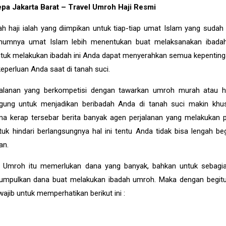
epa Jakarta Barat – Travel Umroh Haji Resmi
h haji ialah yang diimpikan untuk tiap-tiap umat Islam yang suda
 umumnya umat Islam lebih menentukan buat melaksanakan ibad
. Untuk melakukan ibadah ini Anda dapat menyerahkan semua kepentin
eperluan Anda saat di tanah suci.
alanan yang berkompetisi dengan tawarkan umroh murah atau haj
ngung untuk menjadikan beribadah Anda di tanah suci makin khu
a kerap tersebar berita banyak agen perjalanan yang melakukan 
k hindari berlangsungnya hal ini tentu Anda tidak bisa lengah beg
an.
ah Umroh itu memerlukan dana yang banyak, bahkan untuk sebag
mpulkan dana buat melakukan ibadah umroh. Maka dengan begit
ib untuk memperhatikan berikut ini :