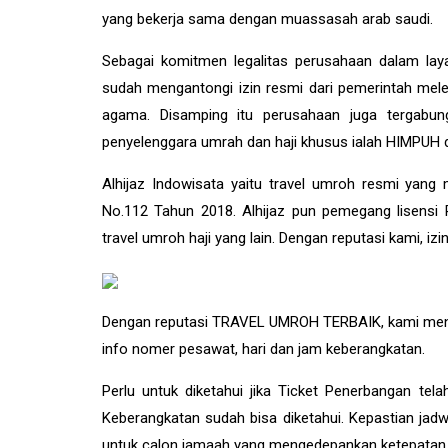
yang bekerja sama dengan muassasah arab saudi.
Sebagai komitmen legalitas perusahaan dalam la
sudah mengantongi izin resmi dari pemerintah melew
agama. Disamping itu perusahaan juga tergabung
penyelenggara umrah dan haji khusus ialah HIMPUH da
Alhijaz Indowisata
yaitu
travel umroh
resmi yang m
No.112 Tahun 2018. Alhijaz pun pemegang lisensi 
travel umroh haji yang lain. Dengan reputasi kami, iz
Dengan reputasi TRAVEL UMROH TERBAIK, kami menye
info nomer pesawat, hari dan jam keberangkatan.
Perlu untuk diketahui jika Ticket Penerbangan t
Keberangkatan sudah bisa diketahui. Kepastian ja
untuk calon jamaah yang mengedepankan ketepatan wa