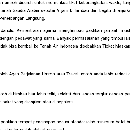
 umroh disuruh untuk memeriksa tiket keberangkatan, waktu, tan
tanah Saudia Arabia seputar 9 jam Di himbau dan begitu di anjurk
 Penerbangan Langsung.
ih dahulu, Kementraian agama menghimpau pastikan jamaah mus
a dengan pesawat yang sama. Banyak permasalahan yang timbul iala
idak bisa kembali ke Tanah Air Indonesia disebabkan Ticket Maskap
leh Agen Perjalanan Umroh atau Travel umroh anda lebih terinci d
di himbau biar lebih teliti, selektif dan jangan tergiur dengan p
paket yang dijanjikan atau di sepakati.
stikan tempat penginapan sesuai standar ialah minimum hotel bi
ter dari tempat ibadah atau masjid.