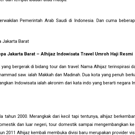
erwakilan Pemerintah Arab Saudi di Indonesia. Dan cuma beberap
epa Jakarta Barat – Alhijaz Indowisata Travel Umroh Haji Resmi
ang bergerak di bidang tour dan travel. Nama Alhijaz terinspirasi dar
uhammad saw. ialah Makkah dan Madinah. Dua kota yang penuh ber
gkan Indowisata ialah akronim dari kata indo yang berarti negara I
a tahun 2000. Merangkak dari kecil tapi tentunya, alhijaz berkemba
 domestik dan luar negeri, tour domestik sampai mengembangkan ke
hun 2011 Alhijaz kembali membuka divisi baru merupakan provider vi