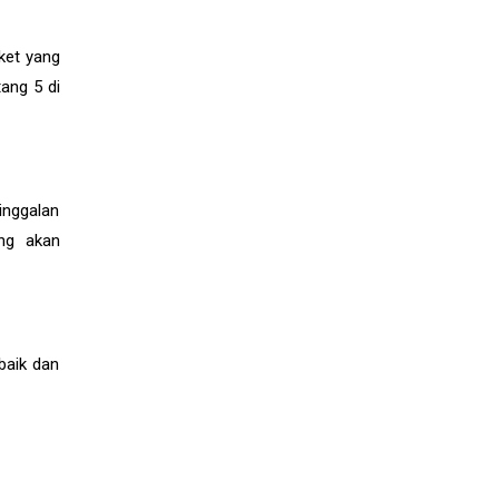
ket yang
tang 5 di
inggalan
ang akan
baik dan