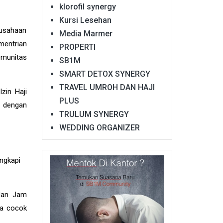
klorofil synergy
Kursi Lesehan
rusahaan
Media Marmer
mentrian
PROPERTI
omunitas
SB1M
SMART DETOX SYNERGY
TRAVEL UMROH DAN HAJI
zin Haji
PLUS
n dengan
TRULUM SYNERGY
WEDDING ORGANIZER
ngkapi
 dan Jam
ta cocok