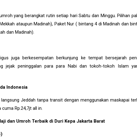
mroh yang berangkat rutin setiap hari Sabtu dan Minggu. Pilihan pa
i Mekkah ataupun Madinah), Paket Nur ( bintang 4 di Madinah dan bin
kah dan Madinah).
igus juga berkesempatan berkunjung ke tempat bersejarah pen
ung jejak peninggalan para para Nabi dan tokoh-tokoh Islam y
da Indonesia
 langsung Jeddah tanpa transit dengan menggunakan maskapai ter
cuma Rp.24,7jt all in.
ji dan Umroh Terbaik di Duri Kepa Jakarta Barat
)