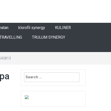
hatan
klorofil synergy
KULINER
TRAVELLING
TRULUM SYNERGY
9542813
Search
epa
for: