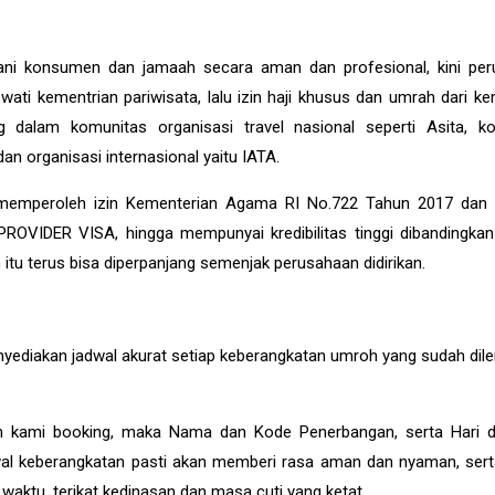
yani konsumen dan jamaah secara aman dan profesional, kini pe
ati kementrian pariwisata, lalu izin haji khusus dan umrah dari ke
 dalam komunitas organisasi travel nasional seperti Asita, k
n organisasi internasional yaitu IATA.
emperoleh izin Kementerian Agama RI No.722 Tahun 2017 dan I
PROVIDER VISA, hingga mempunyai kredibilitas tinggi dibandingka
in itu terus bisa diperpanjang semenjak perusahaan didirikan.
diakan jadwal akurat setiap keberangkatan umroh yang sudah dile
elah kami booking, maka Nama dan Kode Penerbangan, serta Hari
dwal keberangkatan pasti akan memberi rasa aman dan nyaman, ser
ktu, terikat kedinasan dan masa cuti yang ketat.