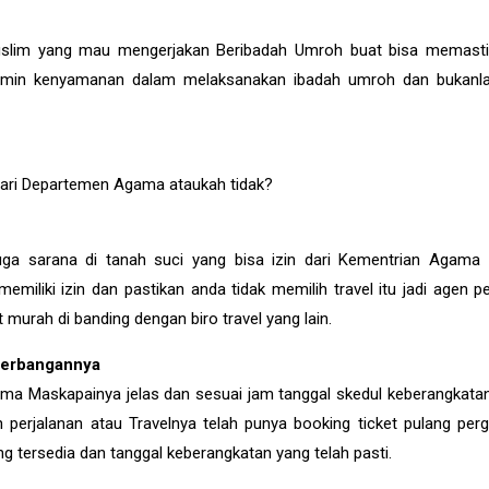
uslim yang mau mengerjakan Beribadah Umroh buat bisa memast
njamin kenyamanan dalam melaksanakan ibadah umroh dan bukanla
 dari Departemen Agama ataukah tidak?
uga sarana di tanah suci yang bisa izin dari Kementrian Agama 
k memiliki izin dan pastikan anda tidak memilih travel itu jadi agen p
urah di banding dengan biro travel yang lain.
nerbangannya
ama Maskapainya jelas dan sesuai jam tanggal skedul keberangkata
 perjalanan atau Travelnya telah punya booking ticket pulang perg
g tersedia dan tanggal keberangkatan yang telah pasti.