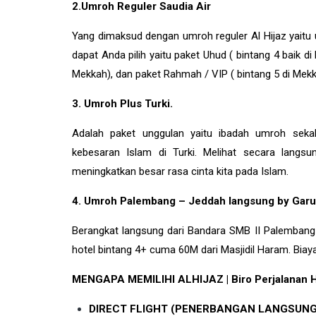
2.Umroh Reguler Saudia Air
Yang dimaksud dengan umroh reguler Al Hijaz yaitu u
dapat Anda pilih yaitu paket Uhud ( bintang 4 baik d
Mekkah), dan paket Rahmah / VIP ( bintang 5 di Mek
3. Umroh Plus Turki.
Adalah paket unggulan yaitu ibadah umroh sekal
kebesaran Islam di
Turki
. Melihat secara langs
meningkatkan besar rasa cinta kita pada Islam.
4. Umroh Palembang – Jeddah langsung by Garu
Berangkat langsung dari Bandara SMB II Palembang
hotel bintang 4+ cuma 60M dari Masjidil Haram. Biaya 
MENGAPA MEMILIHI ALHIJAZ | Biro Perjalanan Ha
DIRECT FLIGHT (PENERBANGAN LANGSUNG