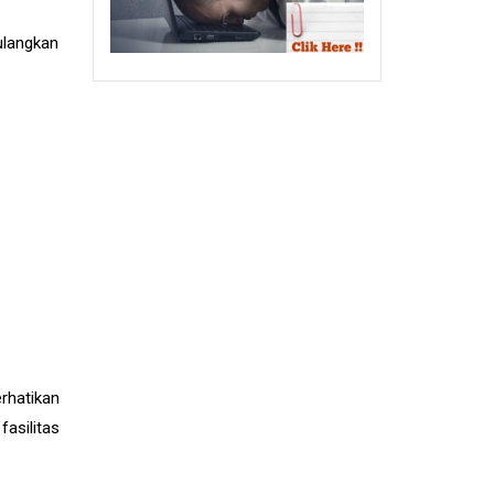
ulangkan
rhatikan
asilitas