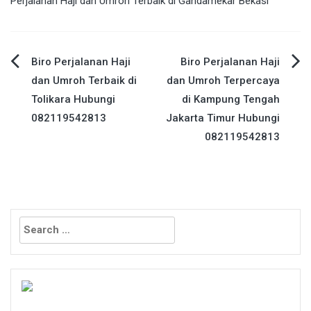
Perjalanan Haji dan Umroh Terbaik di Gandamekar Bekasi
Post
Biro Perjalanan Haji
Biro Perjalanan Haji
dan Umroh Terbaik di
dan Umroh Terpercaya
navigation
Tolikara Hubungi
di Kampung Tengah
082119542813
Jakarta Timur Hubungi
082119542813
Search
for: