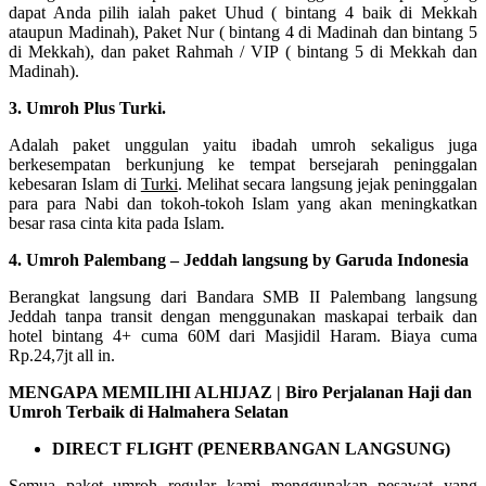
dapat Anda pilih ialah paket Uhud ( bintang 4 baik di Mekkah
ataupun Madinah), Paket Nur ( bintang 4 di Madinah dan bintang 5
di Mekkah), dan paket Rahmah / VIP ( bintang 5 di Mekkah dan
Madinah).
3. Umroh Plus Turki.
Adalah paket unggulan yaitu ibadah umroh sekaligus juga
berkesempatan berkunjung ke tempat bersejarah peninggalan
kebesaran Islam di
Turki
. Melihat secara langsung jejak peninggalan
para para Nabi dan tokoh-tokoh Islam yang akan meningkatkan
besar rasa cinta kita pada Islam.
4. Umroh Palembang – Jeddah langsung by Garuda Indonesia
Berangkat langsung dari Bandara SMB II Palembang langsung
Jeddah tanpa transit dengan menggunakan maskapai terbaik dan
hotel bintang 4+ cuma 60M dari Masjidil Haram. Biaya cuma
Rp.24,7jt all in.
MENGAPA MEMILIHI ALHIJAZ | Biro Perjalanan Haji dan
Umroh Terbaik di Halmahera Selatan
DIRECT FLIGHT (PENERBANGAN LANGSUNG)
Semua paket umroh regular kami menggunakan pesawat yang