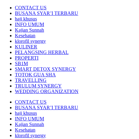
CONTACT US
BUSANA SYAR’I TERBARU
haji khusus
INFO UMUM
Kajian Sunnah
Kesehatan
klorofil synergy
KULINER
PELANGSING HERBAL
PROPERTI
SB1M
SMART DETOX SYNERGY
TOTOK GUA SHA
TRAVELLING
TRULUM SYNERGY
WEDDING ORGANIZATION
CONTACT US
BUSANA SYAR’I TERBARU
haji khusus
INFO UMUM
Kajian Sunnah
Kesehatan
klorofil synergy