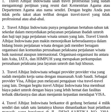
1. Travel Alhijaz Indowisata ialah travel profesional yang sudah
mengantongi perijinan yang resmi dari Kementrian Agama atau
Departemen Agama atas nama sendiri. Dengan begitu Anda pun
tidak perlu takut akan terlibat dengan travel-travel yang tidak
professional atau abal-abal.
2. Travel Alhijaz Indowisata punya pengalaman bertahun-tahun tak
sekedar dalam menyediakan pelayanan perjalanan ibadah umroh
dan haji tapi juga perjalanan wisata umum yang lain. Travel Umroh
Alhijaz Indowisata pun makin menonjolkan keberadaannya dalam
bidang bisnis perjalanan wisata dengan jadi member beragam
organisasi dan komunitas perusahaan pelaksana perjalanan wisata
baik nasional ataupun internasional. Organisasi-organisasi itu antara
lain Asita, IATA, dan HIMPUH yang merupakan perkumpulan
perusahaan pelaksana jasa layanan umroh dan haji khusus.
3. Travel Alhijaz Indowisata sebagai provider provider visa yang
sudah menjalin kerja sama dengan muassasah Arab Saudi. Sebagai
provider Visa, Alhijaz pun melayani pengajuan visa travel-travel
yang lain. Dengan begitu travel Alhijaz Indowisata bisa membuat
biaya paket umroh dengan biaya yang lebih hemat dan fasilitas
terbaik dikelasnya dan akan menjamin kepastian mendapat VISA.
4. Travel Alhijaz Indowisata berkantor di gedung berlantai 4 milik
sendiri dan salah satu lantainya khusus dimanfaatkan buat pelatihan
manasik, yang beralamat di JL. DEWI SARTIKA NO. 239A,