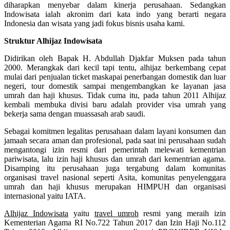
diharapkan menyebar dalam kinerja perusahaan. Sedangkan
Indowisata ialah akronim dari kata indo yang berarti negara
Indonesia dan wisata yang jadi fokus bisnis usaha kami.
Struktur Alhijaz Indowisata
Didirikan oleh Bapak H. Abdullah Djakfar Muksen pada tahun
2000. Merangkak dari kecil tapi tentu, alhijaz berkembang cepat
mulai dari penjualan ticket maskapai penerbangan domestik dan luar
negeri, tour domestik sampai mengembangkan ke layanan jasa
umrah dan haji khusus. Tidak cuma itu, pada tahun 2011 Alhijaz
kembali membuka divisi baru adalah provider visa umrah yang
bekerja sama dengan muassasah arab saudi.
Sebagai komitmen legalitas perusahaan dalam layani konsumen dan
jamaah secara aman dan profesional, pada saat ini perusahaan sudah
mengantongi izin resmi dari pemerintah melewati kementrian
pariwisata, lalu izin haji khusus dan umrah dari kementrian agama.
Disamping itu perusahaan juga tergabung dalam komunitas
organisasi travel nasional seperti Asita, komunitas penyelenggara
umrah dan haji khusus merupakan HIMPUH dan organisasi
internasional yaitu IATA.
Alhijaz Indowisata
yaitu
travel umroh
resmi yang meraih izin
Kementerian Agama RI No.722 Tahun 2017 dan Izin Haji No.112