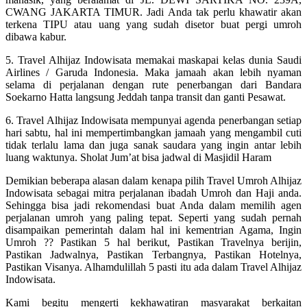
CWANG JAKARTA TIMUR. Jadi Anda tak perlu khawatir akan
terkena TIPU atau uang yang sudah disetor buat pergi umroh
dibawa kabur.
5. Travel Alhijaz Indowisata memakai maskapai kelas dunia Saudi
Airlines / Garuda Indonesia. Maka jamaah akan lebih nyaman
selama di perjalanan dengan rute penerbangan dari Bandara
Soekarno Hatta langsung Jeddah tanpa transit dan ganti Pesawat.
6. Travel Alhijaz Indowisata mempunyai agenda penerbangan setiap
hari sabtu, hal ini mempertimbangkan jamaah yang mengambil cuti
tidak terlalu lama dan juga sanak saudara yang ingin antar lebih
luang waktunya. Sholat Jum’at bisa jadwal di Masjidil Haram
Demikian beberapa alasan dalam kenapa pilih Travel Umroh Alhijaz
Indowisata sebagai mitra perjalanan ibadah Umroh dan Haji anda.
Sehingga bisa jadi rekomendasi buat Anda dalam memilih agen
perjalanan umroh yang paling tepat. Seperti yang sudah pernah
disampaikan pemerintah dalam hal ini kementrian Agama, Ingin
Umroh ?? Pastikan 5 hal berikut, Pastikan Travelnya berijin,
Pastikan Jadwalnya, Pastikan Terbangnya, Pastikan Hotelnya,
Pastikan Visanya. Alhamdulillah 5 pasti itu ada dalam Travel Alhijaz
Indowisata.
Kami begitu mengerti kekhawatiran masyarakat berkaitan