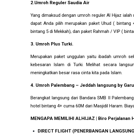
2.Umroh Reguler Saudia Air
Yang dimaksud dengan umroh reguler Al Hijaz ialah u
dapat Anda pilih merupakan paket Uhud ( bintang 
bintang 5 di Mekkah), dan paket Rahmah / VIP ( bint
3. Umroh Plus Turki.
Merupakan paket unggulan yaitu ibadah umroh sek
kebesaran Islam di
Turki
. Melihat secara langs
meningkatkan besar rasa cinta kita pada Islam.
4. Umroh Palembang – Jeddah langsung by Garu
Berangkat langsung dari Bandara SMB II Palembang
hotel bintang 4+ cuma 60M dari Masjidil Haram. Biaya 
MENGAPA MEMILIHI ALHIJAZ | Biro Perjalanan H
DIRECT FLIGHT (PENERBANGAN LANGSUNG