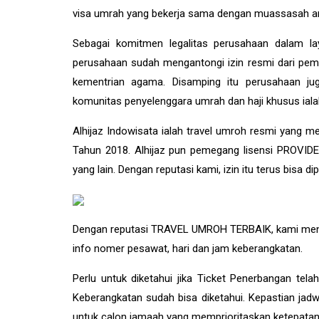
visa umrah yang bekerja sama dengan muassasah ar
Sebagai komitmen legalitas perusahaan dalam l
perusahaan sudah mengantongi izin resmi dari pemer
kementrian agama. Disamping itu perusahaan jug
komunitas penyelenggara umrah dan haji khusus iala
Alhijaz Indowisata
ialah
travel umroh
resmi yang men
Tahun 2018. Alhijaz pun pemegang lisensi PROVIDER 
yang lain. Dengan reputasi kami, izin itu terus bisa 
Dengan reputasi TRAVEL UMROH TERBAIK, kami menye
info nomer pesawat, hari dan jam keberangkatan.
Perlu untuk diketahui jika Ticket Penerbangan te
Keberangkatan sudah bisa diketahui. Kepastian ja
untuk calon jamaah yang memprioritaskan ketepatan 