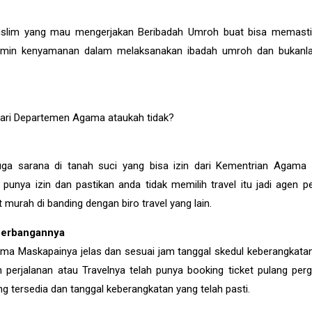
uslim yang mau mengerjakan Beribadah Umroh buat bisa memast
njamin kenyamanan dalam melaksanakan ibadah umroh dan bukanla
 dari Departemen Agama ataukah tidak?
uga sarana di tanah suci yang bisa izin dari Kementrian Agama 
ak punya izin dan pastikan anda tidak memilih travel itu jadi agen p
urah di banding dengan biro travel yang lain.
enerbangannya
ama Maskapainya jelas dan sesuai jam tanggal skedul keberangkata
 perjalanan atau Travelnya telah punya booking ticket pulang perg
g tersedia dan tanggal keberangkatan yang telah pasti.