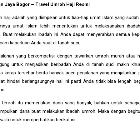
an Jaya Bogor – Travel Umroh Haji Resmi
h haji adalah yang diimpikan untuk tiap-tiap umat Islam yang suda
mumnya umat Islam lebih menentukan untuk melaksanakan ibada
cil. Buat melakukan ibadah ini Anda dapat menyerahkan semua kep
cam keperluan Anda saat di tanah suci.
jalanan yang berkompetisi dengan tawarkan umroh murah atau haj
ngung untuk menjadikan beribadah Anda di tanah suci makin khu
 kerap tersebar berita banyak agen perjalanan yang menjalankan 
 hindari berlangsungnya hal ini pasti Anda tidak bisa lengah beg
an.
ah Umroh itu memerlukan dana yang banyak, bahkan untuk sebag
mpulkan dana buat melakukan ibadah umroh. Maka dengan begit
ib untuk memperhatikan berikut ini :