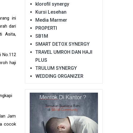
klorofil synergy
Kursi Lesehan
rang ini
Media Marmer
rah dari
PROPERTI
i Asita,
SB1M
SMART DETOX SYNERGY
TRAVEL UMROH DAN HAJI
i No.112
PLUS
roh haji
TRULUM SYNERGY
WEDDING ORGANIZER
ngkapi
 dan Jam
ta cocok