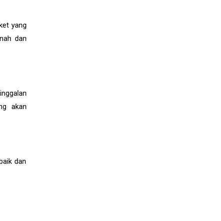
ket yang
inah dan
inggalan
ang akan
baik dan