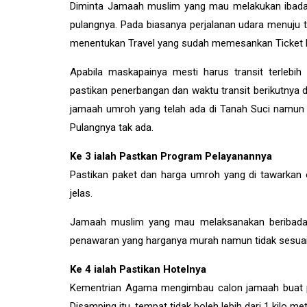
Diminta Jamaah muslim yang mau melakukan ibadah
pulangnya. Pada biasanya perjalanan udara menuju t
menentukan Travel yang sudah memesankan Ticket
Apabila maskapainya mesti harus transit terleb
pastikan penerbangan dan waktu transit berikutny
jamaah umroh yang telah ada di Tanah Suci namun t
Pulangnya tak ada.
Ke 3 ialah Pastkan Program Pelayanannya
Pastikan paket dan harga umroh yang di tawarkan o
jelas.
Jamaah muslim yang mau melaksanakan beribadah u
penawaran yang harganya murah namun tidak sesuai d
Ke 4 ialah Pastikan Hotelnya
Kementrian Agama mengimbau calon jamaah buat pa
Disamping itu, tempat tidak boleh lebih dari 1 kilo me