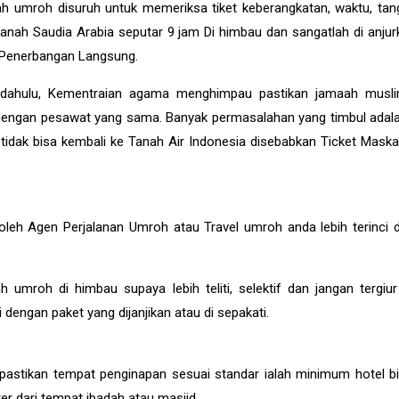
 umroh disuruh untuk memeriksa tiket keberangkatan, waktu, tan
anah Saudia Arabia seputar 9 jam Di himbau dan sangatlah di anjur
 Penerbangan Langsung.
ih dahulu, Kementraian agama menghimpau pastikan jamaah musl
a dengan pesawat yang sama. Banyak permasalahan yang timbul adal
idak bisa kembali ke Tanah Air Indonesia disebabkan Ticket Maska
leh Agen Perjalanan Umroh atau Travel umroh anda lebih terinci d
mroh di himbau supaya lebih teliti, selektif dan jangan tergiu
engan paket yang dijanjikan atau di sepakati.
stikan tempat penginapan sesuai standar ialah minimum hotel bi
ter dari tempat ibadah atau masjid.