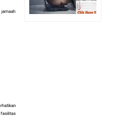
n jamaah
rhatikan
asilitas