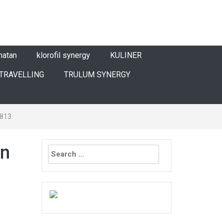
hatan
klorofil synergy
KULINER
TRAVELLING
TRULUM SYNERGY
2813
Search
an
for: