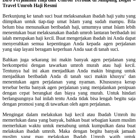
Travel Umroh Haji Resmi
Berkunjung ke tanah suci buat melaksanakan ibadah haji yaitu yang
diimpikan untuk tiap-tiap umat Islam yang sudah mampu. Bila
belum bisa menunaikan beribadah haji, umumnya umat Islam lebih
menentukan buat melaksanakan ibadah umroh lantaran beribadah ini
ialah merupakan haji kecil. Buat mengerjakan ibadah ini Anda dapat
menyerahkan semua kepentingan Anda kepada agen perjalanan
yang siap layani beragam keperluan Anda saat di tanah suci.
Bahkan juga sekarang ini makin banyak agen perjalanan yang
berkompetisi dengan tawarkan umroh murah atau haji kecil.
Tentunya hal ini akan menjadikan Anda makin bingung untuk
menjadikan beribadah Anda di tanah suci makin khusyu’ dan
menentukan agen perjalanan yang nyaman. Khususnya kerap
tersebar berita banyak agen perjalanan yang menjalankan penipuan
dengan cepat berangkat dan biaya yang murah. Untuk hindari
berlangsungnya hal inilah tentu Anda tidak bisa lengah begitu saja
dengan promosi yang di tawarkan oleh agen perjalanan.
Mengingat dalam melakukan haji kecil atau Ibadah Umroh itu
memerlukan dana yang banyak, bahkan buat sebagian kaum muslim
memerlukan waktu untuk menabung untuk kumpulkan dana buat
melakukan ibadah umroh. Maka dengan begitu banyak jamaah
muslim yang mau melakukan Ibadah Umroh wajib untuk