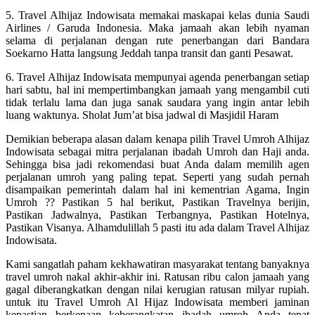
5. Travel Alhijaz Indowisata memakai maskapai kelas dunia Saudi
Airlines / Garuda Indonesia. Maka jamaah akan lebih nyaman
selama di perjalanan dengan rute penerbangan dari Bandara
Soekarno Hatta langsung Jeddah tanpa transit dan ganti Pesawat.
6. Travel Alhijaz Indowisata mempunyai agenda penerbangan setiap
hari sabtu, hal ini mempertimbangkan jamaah yang mengambil cuti
tidak terlalu lama dan juga sanak saudara yang ingin antar lebih
luang waktunya. Sholat Jum’at bisa jadwal di Masjidil Haram
Demikian beberapa alasan dalam kenapa pilih Travel Umroh Alhijaz
Indowisata sebagai mitra perjalanan ibadah Umroh dan Haji anda.
Sehingga bisa jadi rekomendasi buat Anda dalam memilih agen
perjalanan umroh yang paling tepat. Seperti yang sudah pernah
disampaikan pemerintah dalam hal ini kementrian Agama, Ingin
Umroh ?? Pastikan 5 hal berikut, Pastikan Travelnya berijin,
Pastikan Jadwalnya, Pastikan Terbangnya, Pastikan Hotelnya,
Pastikan Visanya. Alhamdulillah 5 pasti itu ada dalam Travel Alhijaz
Indowisata.
Kami sangatlah paham kekhawatiran masyarakat tentang banyaknya
travel umroh nakal akhir-akhir ini. Ratusan ribu calon jamaah yang
gagal diberangkatkan dengan nilai kerugian ratusan milyar rupiah.
untuk itu Travel Umroh Al Hijaz Indowisata memberi jaminan
kepastian berkenaan keberangkatan ibadah umroh Anda tepat