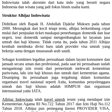
Indowisata ialah akronim dari kata indo yang berarti negara
Indonesia dan wisata yang jadi fokus bisnis usaha kami.
Struktur Alhijaz Indowisata
Didirikan oleh Bapak H. Abdullah Djakfar Muksen pada tahun
2000. Merangkak dari kecil tetapi tentu, alhijaz berkembang cepat
mulai dari penjualan ticket maskapai penerbangan domestik dan luar
negeri, tour domestik sampai mengembangkan ke layanan jasa
umrah dan haji khusus. Tidak cuma itu, pada tahun 2011 Alhijaz
kembali membuka divisi baru ialah provider visa umrah yang
bekerja sama dengan muassasah arab saudi.
Sebagai komitmen legalitas perusahaan dalam layani konsumen dan
jamaah secara aman dan profesional, pada saat ini perusahaan sudah
mengantongi izin resmi dari pemerintah melewati kementrian
pariwisata, lalu izin haji khusus dan umrah dari kementrian agama.
Disamping itu perusahaan juga tergabung dalam komunitas
organisasi travel nasional seperti Asita, komunitas penyelenggara
umrah dan haji khusus adalah HIMPUH dan organisasi
internasional yaitu IATA.
Alhijaz Indowisata
ialah
travel umroh
resmi yang mendapat izin
Kementerian Agama RI No.722 Tahun 2017 dan Izin Haji No.112
Tahun 2018. Alhijaz pun pemegang lisensi PROVIDER VISA,