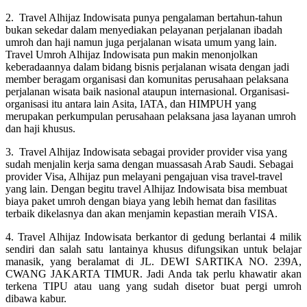
2. Travel Alhijaz Indowisata punya pengalaman bertahun-tahun
bukan sekedar dalam menyediakan pelayanan perjalanan ibadah
umroh dan haji namun juga perjalanan wisata umum yang lain.
Travel Umroh Alhijaz Indowisata pun makin menonjolkan
keberadaannya dalam bidang bisnis perjalanan wisata dengan jadi
member beragam organisasi dan komunitas perusahaan pelaksana
perjalanan wisata baik nasional ataupun internasional. Organisasi-
organisasi itu antara lain Asita, IATA, dan HIMPUH yang
merupakan perkumpulan perusahaan pelaksana jasa layanan umroh
dan haji khusus.
3. Travel Alhijaz Indowisata sebagai provider provider visa yang
sudah menjalin kerja sama dengan muassasah Arab Saudi. Sebagai
provider Visa, Alhijaz pun melayani pengajuan visa travel-travel
yang lain. Dengan begitu travel Alhijaz Indowisata bisa membuat
biaya paket umroh dengan biaya yang lebih hemat dan fasilitas
terbaik dikelasnya dan akan menjamin kepastian meraih VISA.
4. Travel Alhijaz Indowisata berkantor di gedung berlantai 4 milik
sendiri dan salah satu lantainya khusus difungsikan untuk belajar
manasik, yang beralamat di JL. DEWI SARTIKA NO. 239A,
CWANG JAKARTA TIMUR. Jadi Anda tak perlu khawatir akan
terkena TIPU atau uang yang sudah disetor buat pergi umroh
dibawa kabur.