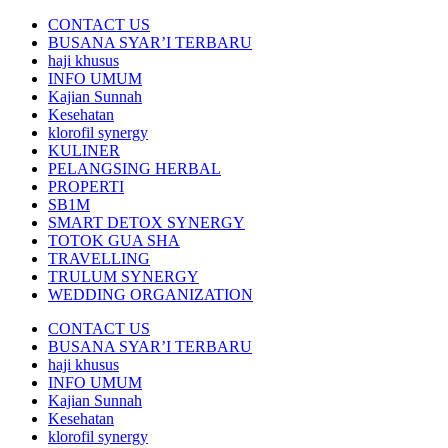
CONTACT US
BUSANA SYAR’I TERBARU
haji khusus
INFO UMUM
Kajian Sunnah
Kesehatan
klorofil synergy
KULINER
PELANGSING HERBAL
PROPERTI
SB1M
SMART DETOX SYNERGY
TOTOK GUA SHA
TRAVELLING
TRULUM SYNERGY
WEDDING ORGANIZATION
CONTACT US
BUSANA SYAR’I TERBARU
haji khusus
INFO UMUM
Kajian Sunnah
Kesehatan
klorofil synergy