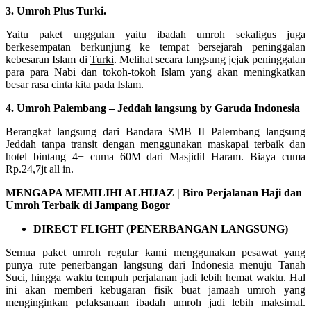
3. Umroh Plus Turki.
Yaitu paket unggulan yaitu ibadah umroh sekaligus juga
berkesempatan berkunjung ke tempat bersejarah peninggalan
kebesaran Islam di
Turki
. Melihat secara langsung jejak peninggalan
para para Nabi dan tokoh-tokoh Islam yang akan meningkatkan
besar rasa cinta kita pada Islam.
4. Umroh Palembang – Jeddah langsung by Garuda Indonesia
Berangkat langsung dari Bandara SMB II Palembang langsung
Jeddah tanpa transit dengan menggunakan maskapai terbaik dan
hotel bintang 4+ cuma 60M dari Masjidil Haram. Biaya cuma
Rp.24,7jt all in.
MENGAPA MEMILIHI ALHIJAZ | Biro Perjalanan Haji dan
Umroh Terbaik di Jampang Bogor
DIRECT FLIGHT (PENERBANGAN LANGSUNG)
Semua paket umroh regular kami menggunakan pesawat yang
punya rute penerbangan langsung dari Indonesia menuju Tanah
Suci, hingga waktu tempuh perjalanan jadi lebih hemat waktu. Hal
ini akan memberi kebugaran fisik buat jamaah umroh yang
menginginkan pelaksanaan ibadah umroh jadi lebih maksimal.