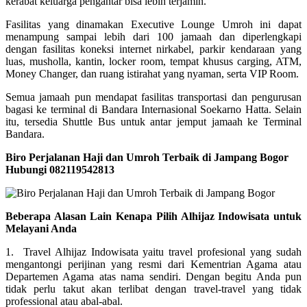
kerabat keluarga pengantar bisa lebih terjamin.
Fasilitas yang dinamakan Executive Lounge Umroh ini dapat
menampung sampai lebih dari 100 jamaah dan diperlengkapi
dengan fasilitas koneksi internet nirkabel, parkir kendaraan yang
luas, musholla, kantin, locker room, tempat khusus carging, ATM,
Money Changer, dan ruang istirahat yang nyaman, serta VIP Room.
Semua jamaah pun mendapat fasilitas transportasi dan pengurusan
bagasi ke terminal di Bandara Internasional Soekarno Hatta. Selain
itu, tersedia Shuttle Bus untuk antar jemput jamaah ke Terminal
Bandara.
Biro Perjalanan Haji dan Umroh Terbaik di Jampang Bogor
Hubungi 082119542813
Beberapa Alasan Lain Kenapa Pilih Alhijaz Indowisata untuk
Melayani Anda
1. Travel Alhijaz Indowisata yaitu travel profesional yang sudah
mengantongi perijinan yang resmi dari Kementrian Agama atau
Departemen Agama atas nama sendiri. Dengan begitu Anda pun
tidak perlu takut akan terlibat dengan travel-travel yang tidak
professional atau abal-abal.