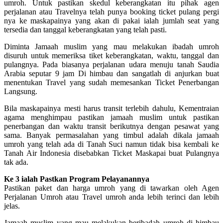
umroh. Untuk pastikan skedul keberangkatan itu pihak agen
perjalanan atau Travelnya telah punya booking ticket pulang pergi
nya ke maskapainya yang akan di pakai ialah jumlah seat yang
tersedia dan tanggal keberangkatan yang telah pasti.
Diminta Jamaah muslim yang mau melakukan ibadah umroh
disuruh untuk memeriksa tiket keberangkatan, waktu, tanggal dan
pulangnya. Pada biasanya perjalanan udara menuju tanah Saudia
Arabia seputar 9 jam Di himbau dan sangatlah di anjurkan buat
menentukan Travel yang sudah memesankan Ticket Penerbangan
Langsung.
Bila maskapainya mesti harus transit terlebih dahulu, Kementraian
agama menghimpau pastikan jamaah muslim untuk pastikan
penerbangan dan waktu transit berikutnya dengan pesawat yang
sama. Banyak permasalahan yang timbul adalah dikala jamaah
umroh yang telah ada di Tanah Suci namun tidak bisa kembali ke
Tanah Air Indonesia disebabkan Ticket Maskapai buat Pulangnya
tak ada.
Ke 3 ialah Pastkan Program Pelayanannya
Pastikan paket dan harga umroh yang di tawarkan oleh Agen
Perjalanan Umroh atau Travel umroh anda lebih terinci dan lebih
jelas.
Jamaah muslim yang mau melakukan beribadah umroh di himbau