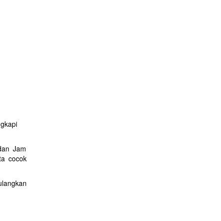
gkapi
 dan Jam
ta cocok
ulangkan