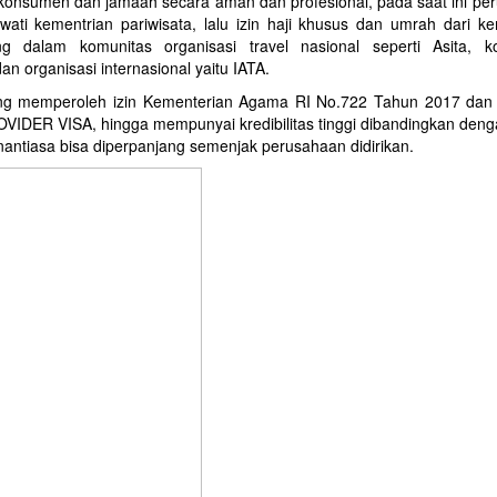
 konsumen dan jamaah secara aman dan profesional, pada saat ini pe
ati kementrian pariwisata, lalu izin haji khusus dan umrah dari ke
 dalam komunitas organisasi travel nasional seperti Asita, k
 organisasi internasional yaitu IATA.
g memperoleh izin Kementerian Agama RI No.722 Tahun 2017 dan I
VIDER VISA, hingga mempunyai kredibilitas tinggi dibandingkan denga
senantiasa bisa diperpanjang semenjak perusahaan didirikan.