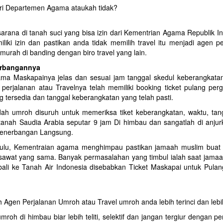
dari Departemen Agama ataukah tidak?
sarana di tanah suci yang bisa izin dari Kementrian Agama Republik I
miliki izin dan pastikan anda tidak memilih travel itu menjadi agen p
urah di banding dengan biro travel yang lain.
erbangannya
ama Maskapainya jelas dan sesuai jam tanggal skedul keberangkata
perjalanan atau Travelnya telah memiliki booking ticket pulang perg
g tersedia dan tanggal keberangkatan yang telah pasti.
h umroh disuruh untuk memeriksa tiket keberangkatan, waktu, tan
anah Saudia Arabia seputar 9 jam Di himbau dan sangatlah di anjur
Penerbangan Langsung.
dahulu, Kementraian agama menghimpau pastikan jamaah muslim buat 
esawat yang sama. Banyak permasalahan yang timbul ialah saat jama
ali ke Tanah Air Indonesia disebabkan Ticket Maskapai untuk Pulan
 Agen Perjalanan Umroh atau Travel umroh anda lebih terinci dan lebih
 di himbau biar lebih teliti, selektif dan jangan tergiur dengan p