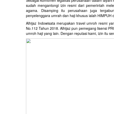
Sebagai komitmen legalitas perusahaan dalam layani
sudah mengantongi izin resmi dari pemerintah melew
agama. Disamping itu perusahaan juga tergabung
penyelenggara umrah dan haji khusus ialah HIMPUH dan
Alhijaz Indowisata
merupakan
travel umroh
resmi yan
No.112 Tahun 2018. Alhijaz pun pemegang lisensi PRO
umroh haji yang lain. Dengan reputasi kami, izin itu 