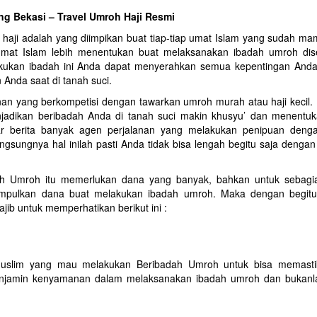
ing Bekasi – Travel Umroh Haji Resmi
haji adalah yang diimpikan buat tiap-tiap umat Islam yang sudah mam
umat Islam lebih menentukan buat melaksanakan ibadah umroh di
elakukan ibadah ini Anda dapat menyerahkan semua kepentingan And
Anda saat di tanah suci.
an yang berkompetisi dengan tawarkan umroh murah atau haji kecil. P
jadikan beribadah Anda di tanah suci makin khusyu’ dan menentu
ar berita banyak agen perjalanan yang melakukan penipuan deng
ngsungnya hal inilah pasti Anda tidak bisa lengah begitu saja denga
dah Umroh itu memerlukan dana yang banyak, bahkan untuk sebag
mpulkan dana buat melakukan ibadah umroh. Maka dengan begit
b untuk memperhatikan berikut ini :
muslim yang mau melakukan Beribadah Umroh untuk bisa memast
enjamin kenyamanan dalam melaksanakan ibadah umroh dan bukanla