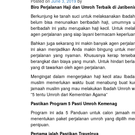
Posted on
June 3, 2019
by
Biro Perjalanan Haji dan Umroh Terbaik di Jatiben
Berkunjung ke tanah suci untuk melaksanakan ibadah 
belum bisa menunaikan beribadah haji, umumnya 
beribadah ini yaitu merupakan haji kecil. Untuk m
agen perjalanan yang siap layani bermacam keperluan 
Bahkan juga sekarang ini makin banyak agen perjalan
ini akan menjadikan Anda makin bingung untuk men
perjalanan yang nyaman. Khususnya kerap terseb
berangkat dan biaya yang murah. Untuk hindari berla
yang di tawarkan oleh agen perjalanan.
Mengingat dalam mengerjakan haji kecil atau Iba
muslim memerlukan waktu buat menabung buat ku
jamaah muslim yang mau melakukan Ibadah Umroh waji
”5 tentu Umroh dari Kementrian Agama”
Pastikan Program 5 Pasti Umroh Kemenag
Program ini ada 5 Panduan untuk calon jamaah 
menentukan paket perjalanan umroh yang dipilih m
penipuan.
Pertama ialah Pastikan Travelnya