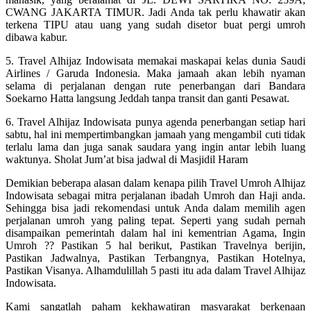
CWANG JAKARTA TIMUR. Jadi Anda tak perlu khawatir akan
terkena TIPU atau uang yang sudah disetor buat pergi umroh
dibawa kabur.
5. Travel Alhijaz Indowisata memakai maskapai kelas dunia Saudi
Airlines / Garuda Indonesia. Maka jamaah akan lebih nyaman
selama di perjalanan dengan rute penerbangan dari Bandara
Soekarno Hatta langsung Jeddah tanpa transit dan ganti Pesawat.
6. Travel Alhijaz Indowisata punya agenda penerbangan setiap hari
sabtu, hal ini mempertimbangkan jamaah yang mengambil cuti tidak
terlalu lama dan juga sanak saudara yang ingin antar lebih luang
waktunya. Sholat Jum’at bisa jadwal di Masjidil Haram
Demikian beberapa alasan dalam kenapa pilih Travel Umroh Alhijaz
Indowisata sebagai mitra perjalanan ibadah Umroh dan Haji anda.
Sehingga bisa jadi rekomendasi untuk Anda dalam memilih agen
perjalanan umroh yang paling tepat. Seperti yang sudah pernah
disampaikan pemerintah dalam hal ini kementrian Agama, Ingin
Umroh ?? Pastikan 5 hal berikut, Pastikan Travelnya berijin,
Pastikan Jadwalnya, Pastikan Terbangnya, Pastikan Hotelnya,
Pastikan Visanya. Alhamdulillah 5 pasti itu ada dalam Travel Alhijaz
Indowisata.
Kami sangatlah paham kekhawatiran masyarakat berkenaan