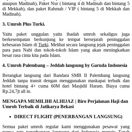
ataupun Madinah), Paket Nur ( bintang 4 di Madinah dan bintang 5
di Mekkah), dan paket Rahmah / VIP ( bintang 5 di Mekkah dan
Madinah).
3. Umroh Plus Turki.
Yaitu paket unggulan yaitu ibadah umroh sekaligus juga
berkesempatan berkunjung ke tempat bersejarah peninggalan
kebesaran Islam di
Turki
. Melihat secara langsung jejak peninggalan
para para Nabi dan tokoh-tokoh Islam yang akan meningkatkan
besar rasa cinta kita pada Islam.
4. Umroh Palembang – Jeddah langsung by Garuda Indonesia
Berangkat langsung dari Bandara SMB II Palembang langsung
Jeddah tanpa transit dengan menggunakan maskapai terbaik dan
hotel bintang 4+ cuma 60M dari Masjidil Haram. Biaya cuma
Rp.24,7jt all in.
MENGAPA MEMILIHI ALHIJAZ | Biro Perjalanan Haji dan
Umroh Terbaik di Jatikarya Bekasi
DIRECT FLIGHT (PENERBANGAN LANGSUNG)
Semua paket umroh regular kami menggunakan pesawat yang
punya rute penerbangan langsung dari Indonesia menuju Tanah