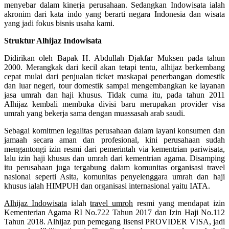
menyebar dalam kinerja perusahaan. Sedangkan Indowisata ialah
akronim dari kata indo yang berarti negara Indonesia dan wisata
yang jadi fokus bisnis usaha kami.
Struktur Alhijaz Indowisata
Didirikan oleh Bapak H. Abdullah Djakfar Muksen pada tahun
2000. Merangkak dari kecil akan tetapi tentu, alhijaz berkembang
cepat mulai dari penjualan ticket maskapai penerbangan domestik
dan luar negeri, tour domestik sampai mengembangkan ke layanan
jasa umrah dan haji khusus. Tidak cuma itu, pada tahun 2011
Alhijaz kembali membuka divisi baru merupakan provider visa
umrah yang bekerja sama dengan muassasah arab saudi.
Sebagai komitmen legalitas perusahaan dalam layani konsumen dan
jamaah secara aman dan profesional, kini perusahaan sudah
mengantongi izin resmi dari pemerintah via kementrian pariwisata,
lalu izin haji khusus dan umrah dari kementrian agama. Disamping
itu perusahaan juga tergabung dalam komunitas organisasi travel
nasional seperti Asita, komunitas penyelenggara umrah dan haji
khusus ialah HIMPUH dan organisasi internasional yaitu IATA.
Alhijaz Indowisata
ialah
travel umroh
resmi yang mendapat izin
Kementerian Agama RI No.722 Tahun 2017 dan Izin Haji No.112
Tahun 2018. Alhijaz pun pemegang lisensi PROVIDER VISA, jadi