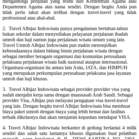
mengantongi perijinan yang resmi dari Kementrian Agama atau
Departemen Agama atas nama sendiri. Dengan begitu Anda pun
tidak perlu takut akan terlibat dengan travel-travel yang tidak
professional atau abal-abal.
2. Travel Alhijaz Indowisata punya pengalaman bertahun-tahun
bukan sekedar dalam menyediakan pelayanan perjalanan ibadah
umroh dan haji namun juga perjalanan wisata umum yang lain.
Travel Umroh Alhijaz Indowisata pun makin menonjolkan
keberadaannya dalam bidang bisnis perjalanan wisata dengan
sebagai member beragam organisasi dan komunitas perusahaan
pelaksana perjalanan wisata baik nasional ataupun internasional.
Organisasi-organisasi itu antara lain Asita, IATA, dan HIMPUH
yang merupakan perkumpulan perusahaan pelaksana jasa layanan
umroh dan haji khusus.
3. Travel Alhijaz Indowisata sebagai provider provider visa yang
sudah menjalin kerja sama dengan muassasah Arab Saudi. Sebagai
provider Visa, Alhijaz pun melayani pengajuan visa travel-travel
yang lain. Dengan begitu travel Alhijaz Indowisata bisa membuat
biaya paket umroh dengan biaya yang lebih hemat dan fasilitas
terbaik dikelasnya dan akan menjamin kepastian mendapat VISA.
4. Travel Alhijaz Indowisata berkantor di gedung berlantai 4 milik
sendiri dan salah satu lantainya khusus digunakan buat pelatihan
manasik, yang beralamat di JL. DEWI SARTIKA NO. 239A,