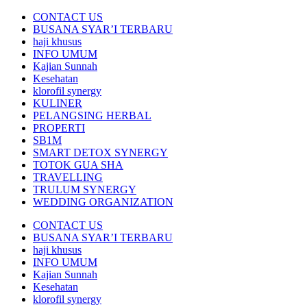
CONTACT US
BUSANA SYAR’I TERBARU
haji khusus
INFO UMUM
Kajian Sunnah
Kesehatan
klorofil synergy
KULINER
PELANGSING HERBAL
PROPERTI
SB1M
SMART DETOX SYNERGY
TOTOK GUA SHA
TRAVELLING
TRULUM SYNERGY
WEDDING ORGANIZATION
CONTACT US
BUSANA SYAR’I TERBARU
haji khusus
INFO UMUM
Kajian Sunnah
Kesehatan
klorofil synergy