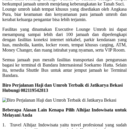
berkumpul jamaah umroh menjelang keberangkatan ke Tanah Suci.
Lounge umroh ialah tempat khusus yang disediakan oleh Angkasa
Pura, biar keamanan dan kenyamanan para jamaah umroh dan
kerabat keluarga pengantar bisa lebih terjamin.
Fasilitas yang dinamakan Executive Lounge Umroh ini dapat
menampung sampai lebih dari 100 jamaah dan diperlengkapi
dengan fasilitas koneksi internet nirkabel, parkir kendaraan yang
luas, musholla, kantin, locker room, tempat khusus carging, ATM,
Money Changer, dan ruang istirahat yang nyaman, serta VIP Room.
Semua jamaah pun meraih fasilitas transportasi dan pengurusan
bagasi ke terminal di Bandara Internasional Soekarno Hatta. Selain
itu, tersedia Shuttle Bus untuk antar jemput jamaah ke Terminal
Bandara.
Biro Perjalanan Haji dan Umroh Terbaik di Jatikarya Bekasi
Hubungi 082119542813
Beberapa Alasan Lain Kenapa Pilih Alhijaz Indowisata untuk
Melayani Anda
1. Travel Alhijaz Indowisata yaitu travel profesional yang sudah