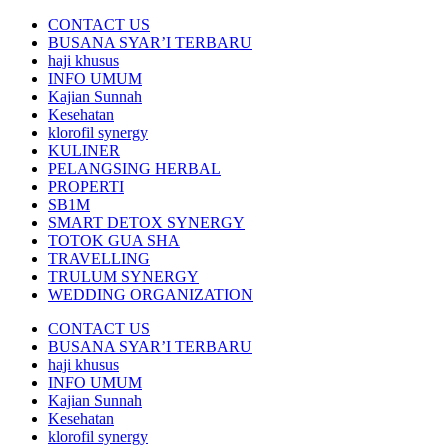
CONTACT US
BUSANA SYAR’I TERBARU
haji khusus
INFO UMUM
Kajian Sunnah
Kesehatan
klorofil synergy
KULINER
PELANGSING HERBAL
PROPERTI
SB1M
SMART DETOX SYNERGY
TOTOK GUA SHA
TRAVELLING
TRULUM SYNERGY
WEDDING ORGANIZATION
CONTACT US
BUSANA SYAR’I TERBARU
haji khusus
INFO UMUM
Kajian Sunnah
Kesehatan
klorofil synergy