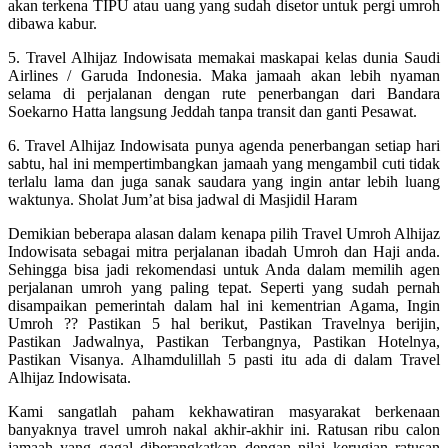
akan terkena TIPU atau uang yang sudah disetor untuk pergi umroh
dibawa kabur.
5. Travel Alhijaz Indowisata memakai maskapai kelas dunia Saudi
Airlines / Garuda Indonesia. Maka jamaah akan lebih nyaman
selama di perjalanan dengan rute penerbangan dari Bandara
Soekarno Hatta langsung Jeddah tanpa transit dan ganti Pesawat.
6. Travel Alhijaz Indowisata punya agenda penerbangan setiap hari
sabtu, hal ini mempertimbangkan jamaah yang mengambil cuti tidak
terlalu lama dan juga sanak saudara yang ingin antar lebih luang
waktunya. Sholat Jum’at bisa jadwal di Masjidil Haram
Demikian beberapa alasan dalam kenapa pilih Travel Umroh Alhijaz
Indowisata sebagai mitra perjalanan ibadah Umroh dan Haji anda.
Sehingga bisa jadi rekomendasi untuk Anda dalam memilih agen
perjalanan umroh yang paling tepat. Seperti yang sudah pernah
disampaikan pemerintah dalam hal ini kementrian Agama, Ingin
Umroh ?? Pastikan 5 hal berikut, Pastikan Travelnya berijin,
Pastikan Jadwalnya, Pastikan Terbangnya, Pastikan Hotelnya,
Pastikan Visanya. Alhamdulillah 5 pasti itu ada di dalam Travel
Alhijaz Indowisata.
Kami sangatlah paham kekhawatiran masyarakat berkenaan
banyaknya travel umroh nakal akhir-akhir ini. Ratusan ribu calon
jamaah yang gagal diberangkatkan dengan nilai kerugian ratusan