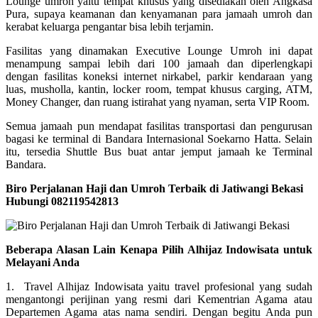
Lounge umroh yaitu tempat khusus yang disediakan oleh Angkasa
Pura, supaya keamanan dan kenyamanan para jamaah umroh dan
kerabat keluarga pengantar bisa lebih terjamin.
Fasilitas yang dinamakan Executive Lounge Umroh ini dapat
menampung sampai lebih dari 100 jamaah dan diperlengkapi
dengan fasilitas koneksi internet nirkabel, parkir kendaraan yang
luas, musholla, kantin, locker room, tempat khusus carging, ATM,
Money Changer, dan ruang istirahat yang nyaman, serta VIP Room.
Semua jamaah pun mendapat fasilitas transportasi dan pengurusan
bagasi ke terminal di Bandara Internasional Soekarno Hatta. Selain
itu, tersedia Shuttle Bus buat antar jemput jamaah ke Terminal
Bandara.
Biro Perjalanan Haji dan Umroh Terbaik di Jatiwangi Bekasi
Hubungi 082119542813
Beberapa Alasan Lain Kenapa Pilih Alhijaz Indowisata untuk
Melayani Anda
1. Travel Alhijaz Indowisata yaitu travel profesional yang sudah
mengantongi perijinan yang resmi dari Kementrian Agama atau
Departemen Agama atas nama sendiri. Dengan begitu Anda pun