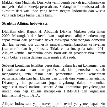
Makkah dan Madinah. Dua kota yang penuh berkah jadi diharapkan
menyebar dalam kinerja perusahaan. Sedangkan Indowisata adalah
akronim dari kata indo yang berarti negara Indonesia dan wisata
yang jadi fokus bisnis usaha kami.
Struktur Alhijaz Indowisata
Didirikan oleh Bapak H. Abdullah Djakfar Muksen pada tahun
2000. Merangkak dari kecil akan tetapi tentu, alhijaz berkembang
cepat mulai dari penjualan ticket maskapai penerbangan domestik
dan luar negeri, tour domestik sampai mengembangkan ke layanan
jasa umrah dan haji khusus. Tidak cuma itu, pada tahun 2011
Alhijaz kembali membuka divisi baru adalah provider visa umrah
yang bekerja sama dengan muassasah arab saudi.
Sebagai komitmen legalitas perusahaan dalam layani konsumen dan
jamaah secara aman dan profesional, kini perusahaan sudah
mengantongi izin resmi dari pemerintah lewat kementrian
pariwisata, lalu izin haji khusus dan umrah dari kementrian agama.
Disamping itu perusahaan juga tergabung dalam komunitas
organisasi travel nasional seperti Asita, komunitas penyelenggara
umrah dan haji khusus merupakan HIMPUH dan organisasi
internasional yaitu IATA.
Alhijaz Indowisata
yaitu
travel umroh
resmi yang mendapat izin