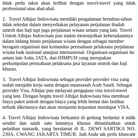
tidak perlu takut akan terlibat dengan travel-travel yang tidak
professional atau abal-abal.
2. Travel Alhijaz Indowisata memiliki pengalaman bertahun-tahun
tidak sekedar dalam menyediakan pelayanan perjalanan ibadah
umroh dan haji tapi juga perjalanan wisata umum yang lain. Travel
Umroh Alhijaz Indowisata pun makin menonjolkan keberadaannya
dalam bidang bisnis perjalanan wisata dengan sebagai member
beragam organisasi dan komunitas perusahaan pelaksana perjalanan
wisata baik nasional ataupun internasional. Organisasi-organisasi itu
antara lain Asita, IATA, dan HIMPUH yang merupakan
perkumpulan perusahaan pelaksana jasa layanan umroh dan haji
khusus.
3. Travel Alhijaz Indowisata sebagai provider provider visa yang
sudah menjalin kerja sama dengan muassasah Arab Saudi. Sebagai
provider Visa, Alhijaz pun melayani pengajuan visa travel-travel
yang lain. Dengan begitu travel Alhijaz Indowisata bisa membuat
biaya paket umroh dengan biaya yang lebih hemat dan fasilitas
terbaik dikelasnya dan akan menjamin kepastian mendapat VISA.
4. Travel Alhijaz Indowisata berkantor di gedung berlantai 4 milik
sendiri dan salah satu lantainya khusus dimanfaatkan untuk
pelatihan manasik, yang beralamat di JL. DEWI SARTIKA NO.
239A, CWANG JAKARTA TIMUR. Jadi Anda tak perlu khawatir