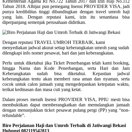
Kementerian Agama RI No.722 Tahun 2017 dan Izin Haji No.112
Tahun 2018. Alhijaz pun pemegang lisensi PROVIDER VISA, jadi
punya kredibilitas tinggi dibandingkan dengan travel umroh haji
yang lain. Dengan reputasi kami, izin itu senantiasa bisa
diperpanjang semenjak perusahaan didirikan.
Dengan reputasi TRAVEL UMROH TERBAIK, kami
menyediakan jadwal akurat setiap keberangkatan umroh yang sudah
dilengkapi info nomer pesawat, hari dan jam keberangkatan.
Perlu untuk diketahui jika Ticket Penerbangan telah kami booking,
hingga Nama dan Kode Penerbangan, serta Hari dan Jam
Keberangkatan sudah bisa diketahui. Kepastian jadwal
keberangkatan tentu akan memberi rasa aman dan nyaman, serta
cocok untuk calon jamaah yang mengedepankan ketepatan waktu,
terikat kedinasan dan masa cuti yang ketat.
Dalam proses meraih lisensi PROVIDER VISA, PPIU mesti bisa
membuktikan dapat memberangkatkan dan memulangkan jamaah
dengan menunjukkan ticket pesawat pulang pergi (PP) yang “non-
refundable”.
Biro Perjalanan Haji dan Umroh Terbaik di Jatiwangi Bekasi
Hubungi 082119542813