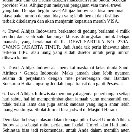
provider Visa, Alhijaz pun melayani pengajuan visa travel-travel
yang lain. Dengan begitu travel Alhijaz Indowisata bisa membuat
biaya paket umroh dengan biaya yang lebih hemat dan fasilitas
terbaik dikelasnya dan akan menjamin kepastian meraih VISA.
4. Travel Alhijaz Indowisata berkantor di gedung berlantai 4 milik
sendiri dan salah satu lantainya khusus difungsikan untuk belajar
manasik, yang beralamat di JL. DEWI SARTIKA NO. 239A,
CWANG JAKARTA TIMUR. Jadi Anda tak perlu khawatir akan
terkena TIPU atau uang yang sudah disetor untuk pergi umroh
dibawa kabur.
5. Travel Alhijaz Indowisata memakai maskapai kelas dunia Saudi
Airlines / Garuda Indonesia. Maka jamaah akan lebih nyaman
selama di perjalanan dengan rute penerbangan dari Bandara
Soekarno Hatta langsung Jeddah tanpa transit dan ganti Pesawat.
6. Travel Alhijaz Indowisata mempunyai agenda penerbangan setiap
hari sabtu, hal ini mempertimbangkan jamaah yang mengambil cuti
tidak terlalu lama dan juga sanak saudara yang ingin antar lebih
luang waktunya. Sholat Jum’at bisa jadwal di Masjidil Haram
Demikian beberapa alasan dalam kenapa pilih Travel Umroh Alhijaz
Indowisata sebagai mitra perjalanan ibadah Umroh dan Haji anda.
Sehingga bisa jadi rekomendasi untuk Anda dalam memilih agen