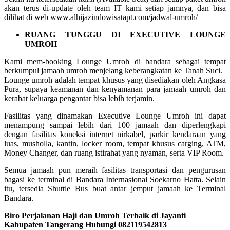
akan terus di-update oleh team IT kami setiap jamnya, dan bisa
dilihat di web www.alhijazindowisatapt.com/jadwal-umroh/
RUANG TUNGGU DI EXECUTIVE LOUNGE
UMROH
Kami mem-booking Lounge Umroh di bandara sebagai tempat
berkumpul jamaah umroh menjelang keberangkatan ke Tanah Suci.
Lounge umroh adalah tempat khusus yang disediakan oleh Angkasa
Pura, supaya keamanan dan kenyamanan para jamaah umroh dan
kerabat keluarga pengantar bisa lebih terjamin.
Fasilitas yang dinamakan Executive Lounge Umroh ini dapat
menampung sampai lebih dari 100 jamaah dan diperlengkapi
dengan fasilitas koneksi internet nirkabel, parkir kendaraan yang
luas, musholla, kantin, locker room, tempat khusus carging, ATM,
Money Changer, dan ruang istirahat yang nyaman, serta VIP Room.
Semua jamaah pun meraih fasilitas transportasi dan pengurusan
bagasi ke terminal di Bandara Internasional Soekarno Hatta. Selain
itu, tersedia Shuttle Bus buat antar jemput jamaah ke Terminal
Bandara.
Biro Perjalanan Haji dan Umroh Terbaik di Jayanti
Kabupaten Tangerang Hubungi 082119542813