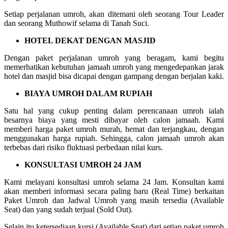
Setiap perjalanan umroh, akan ditemani oleh seorang Tour Leader
dan seorang Muthowif selama di Tanah Suci.
HOTEL DEKAT DENGAN MASJID
Dengan paket perjalanan umroh yang beragam, kami begitu
memerhatikan kebutuhan jamaah umroh yang mengedepankan jarak
hotel dan masjid bisa dicapai dengan gampang dengan berjalan kaki.
BIAYA UMROH DALAM RUPIAH
Satu hal yang cukup penting dalam perencanaan umroh ialah
besarnya biaya yang mesti dibayar oleh calon jamaah. Kami
memberi harga paket umroh murah, hemat dan terjangkau, dengan
menggunakan harga rupiah. Sehingga, calon jamaah umroh akan
terbebas dari risiko fluktuasi perbedaan nilai kurs.
KONSULTASI UMROH 24 JAM
Kami melayani konsultasi umroh selama 24 Jam. Konsultan kami
akan memberi informasi secara paling baru (Real Time) berkaitan
Paket Umroh dan Jadwal Umroh yang masih tersedia (Available
Seat) dan yang sudah terjual (Sold Out).
Selain itu ketersediaan kursi (Available Seat) dari setiap paket umroh