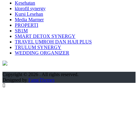
Kesehatan
klorofil synergy
Kursi Lesehan
Media Marmer
PROPERTI
SB1M
SMART DETOX SYNERGY
TRAVEL UMROH DAN HAJI PLUS
TRULUM SYNERGY
WEDDING ORGANIZER
Copyright © 2026
. All rights reserved.
Designed by
FameThemes