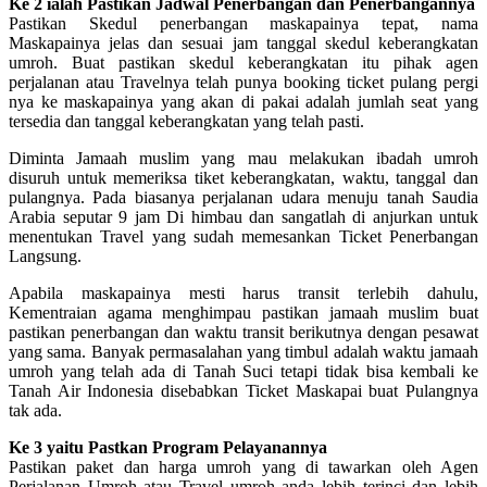
Ke 2 ialah Pastikan Jadwal Penerbangan dan Penerbangannya
Pastikan Skedul penerbangan maskapainya tepat, nama
Maskapainya jelas dan sesuai jam tanggal skedul keberangkatan
umroh. Buat pastikan skedul keberangkatan itu pihak agen
perjalanan atau Travelnya telah punya booking ticket pulang pergi
nya ke maskapainya yang akan di pakai adalah jumlah seat yang
tersedia dan tanggal keberangkatan yang telah pasti.
Diminta Jamaah muslim yang mau melakukan ibadah umroh
disuruh untuk memeriksa tiket keberangkatan, waktu, tanggal dan
pulangnya. Pada biasanya perjalanan udara menuju tanah Saudia
Arabia seputar 9 jam Di himbau dan sangatlah di anjurkan untuk
menentukan Travel yang sudah memesankan Ticket Penerbangan
Langsung.
Apabila maskapainya mesti harus transit terlebih dahulu,
Kementraian agama menghimpau pastikan jamaah muslim buat
pastikan penerbangan dan waktu transit berikutnya dengan pesawat
yang sama. Banyak permasalahan yang timbul adalah waktu jamaah
umroh yang telah ada di Tanah Suci tetapi tidak bisa kembali ke
Tanah Air Indonesia disebabkan Ticket Maskapai buat Pulangnya
tak ada.
Ke 3 yaitu Pastkan Program Pelayanannya
Pastikan paket dan harga umroh yang di tawarkan oleh Agen
Perjalanan Umroh atau Travel umroh anda lebih terinci dan lebih