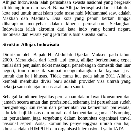
Alhijaz Indowisata ialah perusahaan swasta nasional yang bergerak
di bidang tour dan travel. Nama Alhijaz terinspirasi dari istilah dua
kota suci untuk umat islam pada masa nabi Muhammad saw. adalah
Makkah dan Madinah. Dua kota yang penuh berkah hingga
diharapkan menyebar dalam kinerja perusahaan. Sedangkan
Indowisata ialah akronim dari kata indo yang berarti negara
Indonesia dan wisata yang jadi fokus bisnis usaha kami.
Struktur Alhijaz Indowisata
Didirikan oleh Bapak H. Abdullah Djakfar Muksen pada tahun
2000. Merangkak dari kecil tapi tentu, alhijaz berkembang cepat
mulai dari penjualan ticket maskapai penerbangan domestik dan luar
negeri, tour domestik sampai mengembangkan ke layanan jasa
umrah dan haji khusus. Tidak cuma itu, pada tahun 2011 Alhijaz
kembali membuka divisi baru adalah provider visa umrah yang
bekerja sama dengan muassasah arab saudi.
Sebagai komitmen legalitas perusahaan dalam layani konsumen dan
jamaah secara aman dan profesional, sekarang ini perusahaan sudah
mengantongi izin resmi dari pemerintah via kementrian pariwisata,
lalu izin haji khusus dan umrah dari kementrian agama. Disamping
itu perusahaan juga tergabung dalam komunitas organisasi travel
nasional seperti Asita, komunitas penyelenggara umrah dan haji
khusus adalah HIMPUH dan organisasi internasional yaitu IATA.