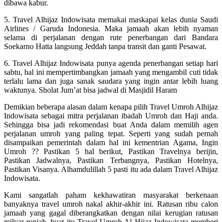
dibawa kabur.
5. Travel Alhijaz Indowisata memakai maskapai kelas dunia Saudi
Airlines / Garuda Indonesia. Maka jamaah akan lebih nyaman
selama di perjalanan dengan rute penerbangan dari Bandara
Soekarno Hatta langsung Jeddah tanpa transit dan ganti Pesawat.
6. Travel Alhijaz Indowisata punya agenda penerbangan setiap hari
sabtu, hal ini mempertimbangkan jamaah yang mengambil cuti tidak
terlalu lama dan juga sanak saudara yang ingin antar lebih luang
waktunya. Sholat Jum’at bisa jadwal di Masjidil Haram
Demikian beberapa alasan dalam kenapa pilih Travel Umroh Alhijaz
Indowisata sebagai mitra perjalanan ibadah Umroh dan Haji anda.
Sehingga bisa jadi rekomendasi buat Anda dalam memilih agen
perjalanan umroh yang paling tepat. Seperti yang sudah pernah
disampaikan pemerintah dalam hal ini kementrian Agama, Ingin
Umroh ?? Pastikan 5 hal berikut, Pastikan Travelnya berijin,
Pastikan Jadwalnya, Pastikan Terbangnya, Pastikan Hotelnya,
Pastikan Visanya. Alhamdulillah 5 pasti itu ada dalam Travel Alhijaz
Indowisata.
Kami sangatlah paham kekhawatiran masyarakat berkenaan
banyaknya travel umroh nakal akhir-akhir ini. Ratusan ribu calon
jamaah yang gagal diberangkatkan dengan nilai kerugian ratusan
milyar rupiah. buat itu Travel Umroh Al Hijaz Indowisata memberi