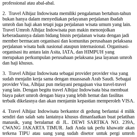
professional atau abal-abal.
2. Travel Alhijaz Indowisata memiliki pengalaman bertahun-tahun
bukan hanya dalam menyediakan pelayanan perjalanan ibadah
umroh dan haji akan tetapi juga perjalanan wisata umum yang lain.
Travel Umroh Alhijaz Indowisata pun makin menonjolkan
keberadaannya dalam bidang bisnis perjalanan wisata dengan jadi
member bermacam organisasi dan komunitas perusahaan pelaksana
perjalanan wisata baik nasional ataupun internasional. Organisasi-
organisasi itu antara lain Asita, IATA, dan HIMPUH yang
merupakan perkumpulan perusahaan pelaksana jasa layanan umroh
dan haji khusus.
3. Travel Alhijaz Indowisata sebagai provider provider visa yang
sudah menjalin kerja sama dengan muassasah Arab Saudi. Sebagai
provider Visa, Alhijaz pun melayani pengajuan visa travel-travel
yang lain. Dengan begitu travel Alhijaz Indowisata bisa membuat
biaya paket umroh dengan biaya yang lebih hemat dan fasilitas
terbaik dikelasnya dan akan menjamin kepastian memperoleh VISA.
4. Travel Alhijaz Indowisata berkantor di gedung berlantai 4 milik
sendiri dan salah satu lantainya khusus dimanfaatkan buat pelatihan
manasik, yang beralamat di JL. DEWI SARTIKA NO. 239A,
CWANG JAKARTA TIMUR. Jadi Anda tak perlu khawatir akan
terkena TIPU atau uang yang sudah disetor untuk pergi umroh