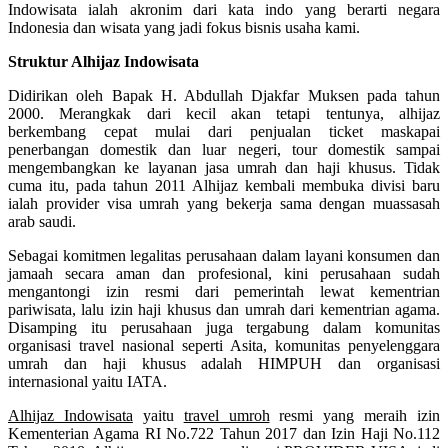
Indowisata ialah akronim dari kata indo yang berarti negara
Indonesia dan wisata yang jadi fokus bisnis usaha kami.
Struktur Alhijaz Indowisata
Didirikan oleh Bapak H. Abdullah Djakfar Muksen pada tahun
2000. Merangkak dari kecil akan tetapi tentunya, alhijaz
berkembang cepat mulai dari penjualan ticket maskapai
penerbangan domestik dan luar negeri, tour domestik sampai
mengembangkan ke layanan jasa umrah dan haji khusus. Tidak
cuma itu, pada tahun 2011 Alhijaz kembali membuka divisi baru
ialah provider visa umrah yang bekerja sama dengan muassasah
arab saudi.
Sebagai komitmen legalitas perusahaan dalam layani konsumen dan
jamaah secara aman dan profesional, kini perusahaan sudah
mengantongi izin resmi dari pemerintah lewat kementrian
pariwisata, lalu izin haji khusus dan umrah dari kementrian agama.
Disamping itu perusahaan juga tergabung dalam komunitas
organisasi travel nasional seperti Asita, komunitas penyelenggara
umrah dan haji khusus adalah HIMPUH dan organisasi
internasional yaitu IATA.
Alhijaz Indowisata
yaitu
travel umroh
resmi yang meraih izin
Kementerian Agama RI No.722 Tahun 2017 dan Izin Haji No.112