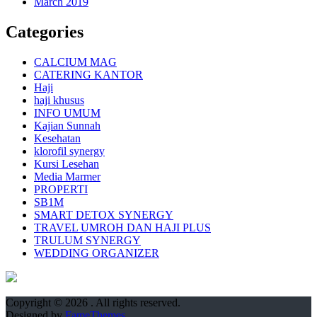
March 2019
Categories
CALCIUM MAG
CATERING KANTOR
Haji
haji khusus
INFO UMUM
Kajian Sunnah
Kesehatan
klorofil synergy
Kursi Lesehan
Media Marmer
PROPERTI
SB1M
SMART DETOX SYNERGY
TRAVEL UMROH DAN HAJI PLUS
TRULUM SYNERGY
WEDDING ORGANIZER
Copyright © 2026
. All rights reserved.
Designed by
FameThemes