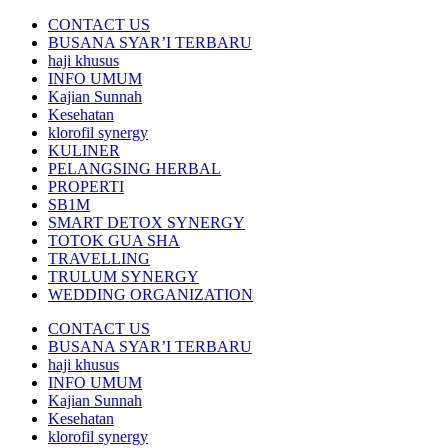
CONTACT US
BUSANA SYAR’I TERBARU
haji khusus
INFO UMUM
Kajian Sunnah
Kesehatan
klorofil synergy
KULINER
PELANGSING HERBAL
PROPERTI
SB1M
SMART DETOX SYNERGY
TOTOK GUA SHA
TRAVELLING
TRULUM SYNERGY
WEDDING ORGANIZATION
CONTACT US
BUSANA SYAR’I TERBARU
haji khusus
INFO UMUM
Kajian Sunnah
Kesehatan
klorofil synergy