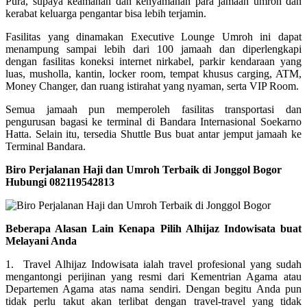
Pura, supaya keamanan dan kenyamanan para jamaah umroh dan
kerabat keluarga pengantar bisa lebih terjamin.
Fasilitas yang dinamakan Executive Lounge Umroh ini dapat
menampung sampai lebih dari 100 jamaah dan diperlengkapi
dengan fasilitas koneksi internet nirkabel, parkir kendaraan yang
luas, musholla, kantin, locker room, tempat khusus carging, ATM,
Money Changer, dan ruang istirahat yang nyaman, serta VIP Room.
Semua jamaah pun memperoleh fasilitas transportasi dan
pengurusan bagasi ke terminal di Bandara Internasional Soekarno
Hatta. Selain itu, tersedia Shuttle Bus buat antar jemput jamaah ke
Terminal Bandara.
Biro Perjalanan Haji dan Umroh Terbaik di Jonggol Bogor
Hubungi 082119542813
Beberapa Alasan Lain Kenapa Pilih Alhijaz Indowisata buat
Melayani Anda
1. Travel Alhijaz Indowisata ialah travel profesional yang sudah
mengantongi perijinan yang resmi dari Kementrian Agama atau
Departemen Agama atas nama sendiri. Dengan begitu Anda pun
tidak perlu takut akan terlibat dengan travel-travel yang tidak