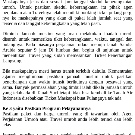
Maskapainya jelas dan sesuai jam tanggal skedul keberangkatan
umroh. Untuk pastikan skedul keberangkatan itu pihak agen
perjalanan atau Travelnya telah memiliki booking ticket pulang pergi
nya ke maskapainya yang akan di pakai ialah jumlah seat yang
tersedia dan tanggal keberangkatan yang telah pasti.
Diminta Jamaah muslim yang mau melakukan ibadah umroh
disuruh untuk memeriksa tiket keberangkatan, waktu, tanggal dan
pulangnya. Pada biasanya perjalanan udara menuju tanah Saudia
Arabia seputar 9 jam Di himbau dan begitu di anjurkan untuk
menentukan Travel yang sudah memesankan Ticket Penerbangan
Langsung.
Bila maskapainya mesti harus transit terlebih dahulu, Kementraian
agama menghimpau pastikan jamaah muslim untuk pastikan
penerbangan dan waktu transit berikutnya dengan pesawat yang
sama. Banyak permasalahan yang timbul ialah dikala jamaah umroh
yang telah ada di Tanah Suci tetapi tidak bisa kembali ke Tanah Air
Indonesia disebabkan Ticket Maskapai buat Pulangnya tak ada.
Ke 3 yaitu Pastkan Program Pelayanannya
Pastikan paket dan harga umroh yang di tawarkan oleh Agen
Perjalanan Umroh atau Travel umroh anda lebih terinci dan lebih
jelas.
Jamaah muslim yang mau melaksanakan beribadah umroh di