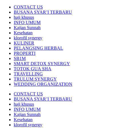
CONTACT US
BUSANA SYAR’I TERBARU
haji khusus
INFO UMUM
Kajian Sunnah
Kesehatan
klorofil synergy
KULINER
PELANGSING HERBAL
PROPERTI
SB1M
SMART DETOX SYNERGY
TOTOK GUA SHA
TRAVELLING
TRULUM SYNERGY
WEDDING ORGANIZATION
CONTACT US
BUSANA SYAR’I TERBARU
haji khusus
INFO UMUM
Kajian Sunnah
Kesehatan
klorofil synergy