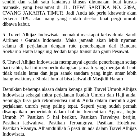
sendiri dan salah satu lantainya khusus digunakan buat kursus
manasik, yang beralamat di JL. DEWI SARTIKA NO. 239A,
CWANG JAKARTA TIMUR. Jadi Anda tak perlu khawatir akan
terkena TIPU atau uang yang sudah disetor buat pergi umroh
dibawa kabur.
5. Travel Alhijaz Indowisata memakai maskapai kelas dunia Saudi
Airlines / Garuda Indonesia. Maka jamaah akan lebih nyaman
selama di perjalanan dengan rute penerbangan dari Bandara
Soekarno Hatta langsung Jeddah tanpa transit dan ganti Pesawat.
6. Travel Alhijaz Indowisata mempunyai agenda penerbangan setiap
hari sabtu, hal ini mempertimbangkan jamaah yang mengambil cuti
tidak terlalu lama dan juga sanak saudara yang ingin antar lebih
luang waktunya. Sholat Jum’at bisa jadwal di Masjidil Haram
Demikian beberapa alasan dalam kenapa pilih Travel Umroh Alhijaz
Indowisata sebagai mitra perjalanan ibadah Umroh dan Haji anda.
Sehingga bisa jadi rekomendasi untuk Anda dalam memilih agen
perjalanan umroh yang paling tepat. Seperti yang sudah pernah
disampaikan pemerintah dalam hal ini kementrian Agama, Ingin
Umroh ?? Pastikan 5 hal berikut, Pastikan Travelnya berijin,
Pastikan Jadwalnya, Pastikan Terbangnya, Pastikan Hotelnya,
Pastikan Visanya. Alhamdulillah 5 pasti itu ada dalam Travel Alhijaz
Indowisata.