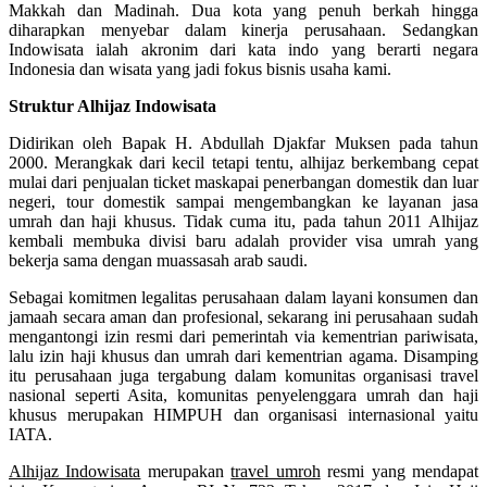
Makkah dan Madinah. Dua kota yang penuh berkah hingga
diharapkan menyebar dalam kinerja perusahaan. Sedangkan
Indowisata ialah akronim dari kata indo yang berarti negara
Indonesia dan wisata yang jadi fokus bisnis usaha kami.
Struktur Alhijaz Indowisata
Didirikan oleh Bapak H. Abdullah Djakfar Muksen pada tahun
2000. Merangkak dari kecil tetapi tentu, alhijaz berkembang cepat
mulai dari penjualan ticket maskapai penerbangan domestik dan luar
negeri, tour domestik sampai mengembangkan ke layanan jasa
umrah dan haji khusus. Tidak cuma itu, pada tahun 2011 Alhijaz
kembali membuka divisi baru adalah provider visa umrah yang
bekerja sama dengan muassasah arab saudi.
Sebagai komitmen legalitas perusahaan dalam layani konsumen dan
jamaah secara aman dan profesional, sekarang ini perusahaan sudah
mengantongi izin resmi dari pemerintah via kementrian pariwisata,
lalu izin haji khusus dan umrah dari kementrian agama. Disamping
itu perusahaan juga tergabung dalam komunitas organisasi travel
nasional seperti Asita, komunitas penyelenggara umrah dan haji
khusus merupakan HIMPUH dan organisasi internasional yaitu
IATA.
Alhijaz Indowisata
merupakan
travel umroh
resmi yang mendapat