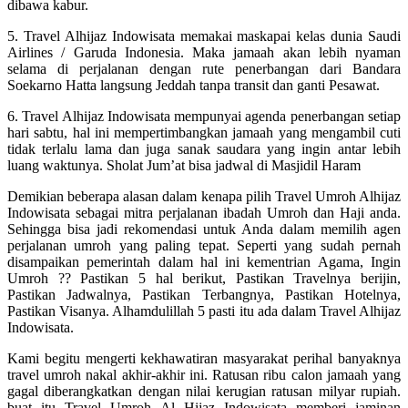
dibawa kabur.
5. Travel Alhijaz Indowisata memakai maskapai kelas dunia Saudi
Airlines / Garuda Indonesia. Maka jamaah akan lebih nyaman
selama di perjalanan dengan rute penerbangan dari Bandara
Soekarno Hatta langsung Jeddah tanpa transit dan ganti Pesawat.
6. Travel Alhijaz Indowisata mempunyai agenda penerbangan setiap
hari sabtu, hal ini mempertimbangkan jamaah yang mengambil cuti
tidak terlalu lama dan juga sanak saudara yang ingin antar lebih
luang waktunya. Sholat Jum’at bisa jadwal di Masjidil Haram
Demikian beberapa alasan dalam kenapa pilih Travel Umroh Alhijaz
Indowisata sebagai mitra perjalanan ibadah Umroh dan Haji anda.
Sehingga bisa jadi rekomendasi untuk Anda dalam memilih agen
perjalanan umroh yang paling tepat. Seperti yang sudah pernah
disampaikan pemerintah dalam hal ini kementrian Agama, Ingin
Umroh ?? Pastikan 5 hal berikut, Pastikan Travelnya berijin,
Pastikan Jadwalnya, Pastikan Terbangnya, Pastikan Hotelnya,
Pastikan Visanya. Alhamdulillah 5 pasti itu ada dalam Travel Alhijaz
Indowisata.
Kami begitu mengerti kekhawatiran masyarakat perihal banyaknya
travel umroh nakal akhir-akhir ini. Ratusan ribu calon jamaah yang
gagal diberangkatkan dengan nilai kerugian ratusan milyar rupiah.
buat itu Travel Umroh Al Hijaz Indowisata memberi jaminan