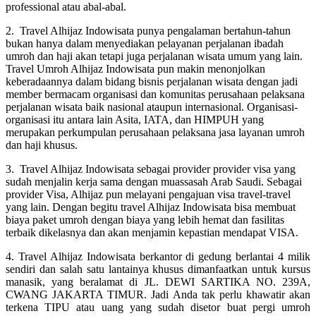
professional atau abal-abal.
2. Travel Alhijaz Indowisata punya pengalaman bertahun-tahun
bukan hanya dalam menyediakan pelayanan perjalanan ibadah
umroh dan haji akan tetapi juga perjalanan wisata umum yang lain.
Travel Umroh Alhijaz Indowisata pun makin menonjolkan
keberadaannya dalam bidang bisnis perjalanan wisata dengan jadi
member bermacam organisasi dan komunitas perusahaan pelaksana
perjalanan wisata baik nasional ataupun internasional. Organisasi-
organisasi itu antara lain Asita, IATA, dan HIMPUH yang
merupakan perkumpulan perusahaan pelaksana jasa layanan umroh
dan haji khusus.
3. Travel Alhijaz Indowisata sebagai provider provider visa yang
sudah menjalin kerja sama dengan muassasah Arab Saudi. Sebagai
provider Visa, Alhijaz pun melayani pengajuan visa travel-travel
yang lain. Dengan begitu travel Alhijaz Indowisata bisa membuat
biaya paket umroh dengan biaya yang lebih hemat dan fasilitas
terbaik dikelasnya dan akan menjamin kepastian mendapat VISA.
4. Travel Alhijaz Indowisata berkantor di gedung berlantai 4 milik
sendiri dan salah satu lantainya khusus dimanfaatkan untuk kursus
manasik, yang beralamat di JL. DEWI SARTIKA NO. 239A,
CWANG JAKARTA TIMUR. Jadi Anda tak perlu khawatir akan
terkena TIPU atau uang yang sudah disetor buat pergi umroh