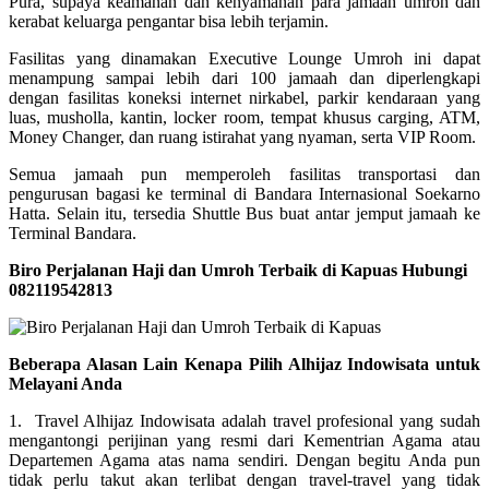
Pura, supaya keamanan dan kenyamanan para jamaah umroh dan
kerabat keluarga pengantar bisa lebih terjamin.
Fasilitas yang dinamakan Executive Lounge Umroh ini dapat
menampung sampai lebih dari 100 jamaah dan diperlengkapi
dengan fasilitas koneksi internet nirkabel, parkir kendaraan yang
luas, musholla, kantin, locker room, tempat khusus carging, ATM,
Money Changer, dan ruang istirahat yang nyaman, serta VIP Room.
Semua jamaah pun memperoleh fasilitas transportasi dan
pengurusan bagasi ke terminal di Bandara Internasional Soekarno
Hatta. Selain itu, tersedia Shuttle Bus buat antar jemput jamaah ke
Terminal Bandara.
Biro Perjalanan Haji dan Umroh Terbaik di Kapuas Hubungi
082119542813
Beberapa Alasan Lain Kenapa Pilih Alhijaz Indowisata untuk
Melayani Anda
1. Travel Alhijaz Indowisata adalah travel profesional yang sudah
mengantongi perijinan yang resmi dari Kementrian Agama atau
Departemen Agama atas nama sendiri. Dengan begitu Anda pun
tidak perlu takut akan terlibat dengan travel-travel yang tidak