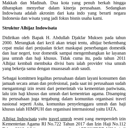
Makkah dan Madinah. Dua kota yang penuh berkah hingga
diharapkan menyebar dalam kinerja perusahaan. Sedangkan
Indowisata adalah akronim dari kata indo yang berarti negara
Indonesia dan wisata yang jadi fokus bisnis usaha kami.
Struktur Alhijaz Indowisata
Didirikan oleh Bapak H. Abdullah Djakfar Muksen pada tahun
2000. Merangkak dari kecil akan tetapi tentu, alhijaz berkembang
cepat mulai dari penjualan ticket maskapai penerbangan domestik
dan luar negeri, tour domestik sampai mengembangkan ke layanan
jasa umrah dan haji khusus. Tidak cuma itu, pada tahun 2011
Alhijaz kembali membuka divisi baru ialah provider visa umrah
yang bekerja sama dengan muassasah arab saudi.
Sebagai komitmen legalitas perusahaan dalam layani konsumen dan
jamaah secara aman dan profesional, pada saat ini perusahaan sudah
mengantongi izin resmi dari pemerintah via kementrian pariwisata,
lalu izin haji khusus dan umrah dari kementrian agama. Disamping
itu perusahaan juga tergabung dalam komunitas organisasi travel
nasional seperti Asita, komunitas penyelenggara umrah dan haji
khusus ialah HIMPUH dan organisasi internasional yaitu IATA.
Alhijaz Indowisata
yaitu
travel umroh
resmi yang memperoleh izin
Kementerian Agama RI No.722 Tahun 2017 dan Izin Haji No.112