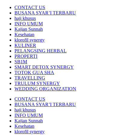
CONTACT US
BUSANA SYAR’I TERBARU
haji khusus
INFO UMUM
Kajian Sunnah
Kesehatan
klorofil synergy
KULINER
PELANGSING HERBAL
PROPERTI
SB1M
SMART DETOX SYNERGY
TOTOK GUA SHA
TRAVELLING
TRULUM SYNERGY
WEDDING ORGANIZATION
CONTACT US
BUSANA SYAR’I TERBARU
haji khusus
INFO UMUM
Kajian Sunnah
Kesehatan
klorofil synergy