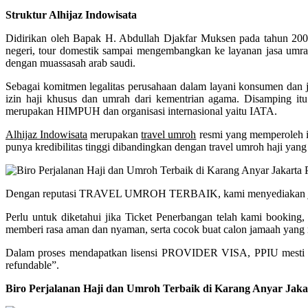
Struktur Alhijaz Indowisata
Didirikan oleh Bapak H. Abdullah Djakfar Muksen pada tahun 2000.
negeri, tour domestik sampai mengembangkan ke layanan jasa umrah
dengan muassasah arab saudi.
Sebagai komitmen legalitas perusahaan dalam layani konsumen dan ja
izin haji khusus dan umrah dari kementrian agama. Disamping itu
merupakan HIMPUH dan organisasi internasional yaitu IATA.
Alhijaz Indowisata
merupakan
travel umroh
resmi yang memperoleh 
punya kredibilitas tinggi dibandingkan dengan travel umroh haji yang 
Dengan reputasi TRAVEL UMROH TERBAIK, kami menyediakan jadwal 
Perlu untuk diketahui jika Ticket Penerbangan telah kami booking
memberi rasa aman dan nyaman, serta cocok buat calon jamaah yang m
Dalam proses mendapatkan lisensi PROVIDER VISA, PPIU mesti b
refundable”.
Biro Perjalanan Haji dan Umroh Terbaik di Karang Anyar Jak