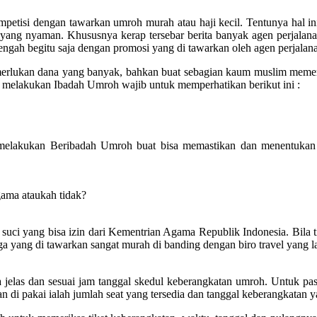
mpetisi dengan tawarkan umroh murah atau haji kecil. Tentunya hal 
 yang nyaman. Khususnya kerap tersebar berita banyak agen perjalan
lengah begitu saja dengan promosi yang di tawarkan oleh agen perjalan
emerlukan dana yang banyak, bahkan buat sebagian kaum muslim mem
melakukan Ibadah Umroh wajib untuk memperhatikan berikut ini :
melakukan Beribadah Umroh buat bisa memastikan dan menentukan 
gama ataukah tidak?
uci yang bisa izin dari Kementrian Agama Republik Indonesia. Bila tida
a yang di tawarkan sangat murah di banding dengan biro travel yang la
elas dan sesuai jam tanggal skedul keberangkatan umroh. Untuk past
 di pakai ialah jumlah seat yang tersedia dan tanggal keberangkatan ya