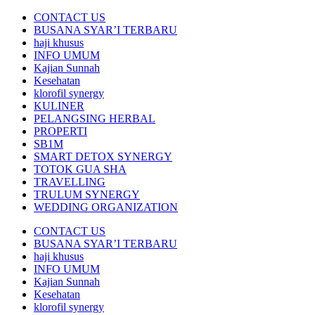
CONTACT US
BUSANA SYAR’I TERBARU
haji khusus
INFO UMUM
Kajian Sunnah
Kesehatan
klorofil synergy
KULINER
PELANGSING HERBAL
PROPERTI
SB1M
SMART DETOX SYNERGY
TOTOK GUA SHA
TRAVELLING
TRULUM SYNERGY
WEDDING ORGANIZATION
CONTACT US
BUSANA SYAR’I TERBARU
haji khusus
INFO UMUM
Kajian Sunnah
Kesehatan
klorofil synergy