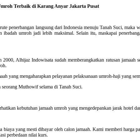
roh Terbaik di Karang Anyar Jakarta Pusat
te penerbangan langsung dari Indonesia menuju Tanah Suci, maka wak
n ibadah umroh jadi lebih maksimal. Selain itu, maskapai penerb
2000, Alhijaz Indowisata sudah memberangkatkan ratusan jamaah se
roh.
jamaah yang mengaharapkan pelayanan pelaksanaan umroh-haji yang s
n seorang Muthowif selama di Tanah Suci.
hatikan kebutuhan jamaah umroh yang mengedepankan jarak hotel dan 
ya biaya yang mesti dibayar oleh calon jamaah. Kami memberi harga 
asi perbedaan nilai kurs.