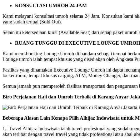
KONSULTASI UMROH 24 JAM
Kami melayani konsultasi umroh selama 24 Jam. Konsultan kami aka
yang sudah terjual (Sold Out).
Selain itu ketersediaan kursi (Available Seat) dari setiap paket umr
RUANG TUNGGU DI EXECUTIVE LOUNGE UMROH
Kami mem-booking Lounge Umroh di bandara sebagai tempat berkum
Lounge umroh ialah tempat khusus yang disediakan oleh Angkasa Pur
Fasilitas yang dinamakan Executive Lounge Umroh ini dapat menampung
locker room, tempat khusus carging, ATM, Money Changer, dan ruang
Semua jamaah pun memperoleh fasilitas transportasi dan pengurusan ba
Biro Perjalanan Haji dan Umroh Terbaik di Karang Anyar Jak
Beberapa Alasan Lain Kenapa Pilih Alhijaz Indowisata untuk M
1. Travel Alhijaz Indowisata ialah travel profesional yang sudah m
akan terlibat dengan travel-travel yang tidak professional atau abal-aba