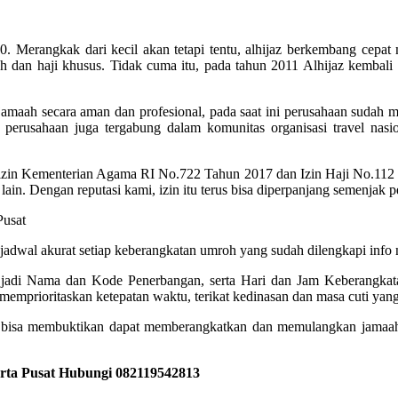
 Merangkak dari kecil akan tetapi tentu, alhijaz berkembang cepat m
 dan haji khusus. Tidak cuma itu, pada tahun 2011 Alhijaz kembali
maah secara aman dan profesional, pada saat ini perusahaan sudah men
 perusahaan juga tergabung dalam komunitas organisasi travel nasio
izin Kementerian Agama RI No.722 Tahun 2017 dan Izin Haji No.11
lain. Dengan reputasi kami, izin itu terus bisa diperpanjang semenjak p
akurat setiap keberangkatan umroh yang sudah dilengkapi info no
, jadi Nama dan Kode Penerbangan, serta Hari dan Jam Keberangkata
emprioritaskan ketepatan waktu, terikat kedinasan dan masa cuti yang
isa membuktikan dapat memberangkatkan dan memulangkan jamaah d
arta Pusat Hubungi 082119542813