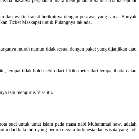
Pada biasanya perjalanan udara menuju tanah Saudia Arabia seputar
gan dan waktu transit berikutnya dengan pesawat yang sama. Banyak
bkan Ticket Maskapai untuk Pulangnya tak ada.
harganya murah namun tidak sesuai dengan paket yang dijanjikan atau
 tempat tidak boleh lebih dari 1 kilo meter dari tempat ibadah atau
ya izin mengurus Visa itu.
dua kota suci untuk umat islam pada masa nabi Muhammad saw. adalah
 dari kata indo yang berarti negara Indonesia dan wisata yang jadi