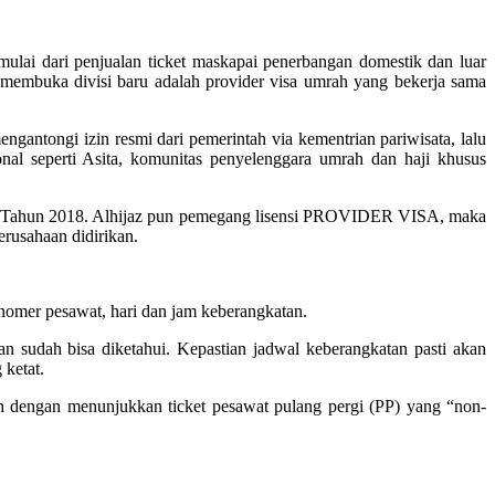
ulai dari penjualan ticket maskapai penerbangan domestik dan luar
 membuka divisi baru adalah provider visa umrah yang bekerja sama
gantongi izin resmi dari pemerintah via kementrian pariwisata, lalu
nal seperti Asita, komunitas penyelenggara umrah dan haji khusus
2 Tahun 2018. Alhijaz pun pemegang lisensi PROVIDER VISA, maka
erusahaan didirikan.
mer pesawat, hari dan jam keberangkatan.
n sudah bisa diketahui. Kepastian jadwal keberangkatan pasti akan
 ketat.
engan menunjukkan ticket pesawat pulang pergi (PP) yang “non-