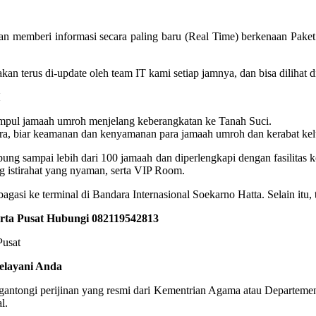
n memberi informasi secara paling baru (Real Time) berkenaan Pake
oh akan terus di-update oleh team IT kami setiap jamnya, dan bisa dilih
pul jamaah umroh menjelang keberangkatan ke Tanah Suci.
a, biar keamanan dan kenyamanan para jamaah umroh dan kerabat kelua
 sampai lebih dari 100 jamaah dan diperlengkapi dengan fasilitas kone
 istirahat yang nyaman, serta VIP Room.
gasi ke terminal di Bandara Internasional Soekarno Hatta. Selain itu,
arta Pusat Hubungi 082119542813
elayani Anda
engantongi perijinan yang resmi dari Kementrian Agama atau Departeme
l.