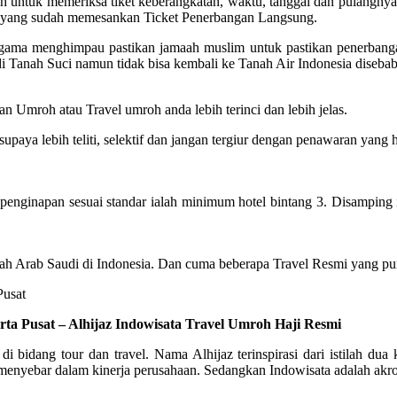
untuk memeriksa tiket keberangkatan, waktu, tanggal dan pulangnya. 
el yang sudah memesankan Ticket Penerbangan Langsung.
n agama menghimpau pastikan jamaah muslim untuk pastikan penerban
di Tanah Suci namun tidak bisa kembali ke Tanah Air Indonesia diseba
n Umroh atau Travel umroh anda lebih terinci dan lebih jelas.
ya lebih teliti, selektif dan jangan tergiur dengan penawaran yang 
inapan sesuai standar ialah minimum hotel bintang 3. Disamping itu,
ah Arab Saudi di Indonesia. Dan cuma beberapa Travel Resmi yang pun
rta Pusat – Alhijaz Indowisata Travel Umroh Haji Resmi
 di bidang tour dan travel. Nama Alhijaz terinspirasi dari istilah 
nyebar dalam kinerja perusahaan. Sedangkan Indowisata adalah akronim