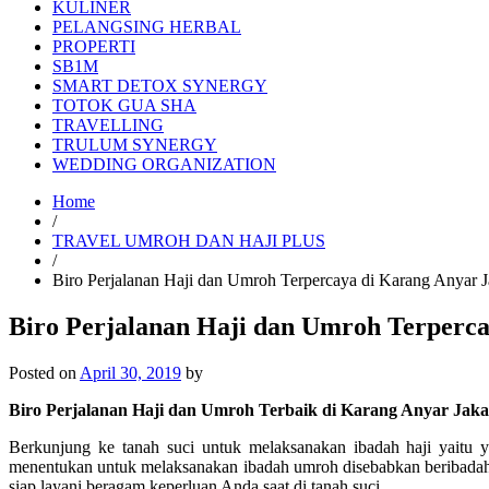
KULINER
PELANGSING HERBAL
PROPERTI
SB1M
SMART DETOX SYNERGY
TOTOK GUA SHA
TRAVELLING
TRULUM SYNERGY
WEDDING ORGANIZATION
Home
/
TRAVEL UMROH DAN HAJI PLUS
/
Biro Perjalanan Haji dan Umroh Terpercaya di Karang Anyar 
Biro Perjalanan Haji dan Umroh Terperc
Posted on
April 30, 2019
by
Biro Perjalanan Haji dan Umroh Terbaik di Karang Anyar Jaka
Berkunjung ke tanah suci untuk melaksanakan ibadah haji yaitu 
menentukan untuk melaksanakan ibadah umroh disebabkan beribadah 
siap layani beragam keperluan Anda saat di tanah suci.