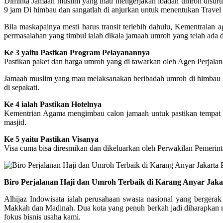
Diminta Jamaah muslim yang mau mengerjakan ibadah umroh disuruh 
9 jam Di himbau dan sangatlah di anjurkan untuk menentukan Trav
Bila maskapainya mesti harus transit terlebih dahulu, Kementraia
permasalahan yang timbul ialah dikala jamaah umroh yang telah ada 
Ke 3 yaitu Pastkan Program Pelayanannya
Pastikan paket dan harga umroh yang di tawarkan oleh Agen Perjalana
Jamaah muslim yang mau melaksanakan beribadah umroh di himbau supa
di sepakati.
Ke 4 ialah Pastikan Hotelnya
Kementrian Agama mengimbau calon jamaah untuk pastikan tempat peng
masjid.
Ke 5 yaitu Pastikan Visanya
Visa cuma bisa diresmikan dan dikeluarkan oleh Perwakilan Pemerint
Biro Perjalanan Haji dan Umroh Terbaik di Karang Anyar Jaka
Alhijaz Indowisata ialah perusahaan swasta nasional yang bergerak
Makkah dan Madinah. Dua kota yang penuh berkah jadi diharapkan me
fokus bisnis usaha kami.