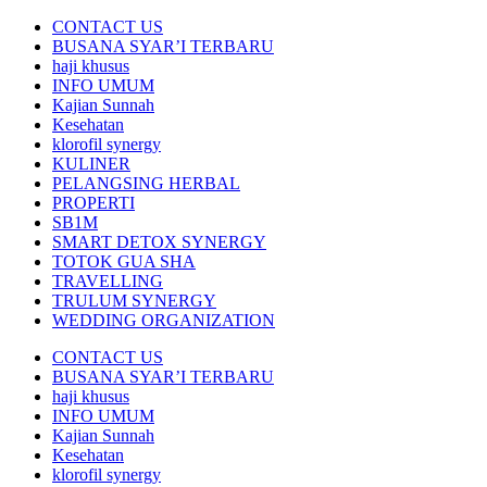
CONTACT US
BUSANA SYAR’I TERBARU
haji khusus
INFO UMUM
Kajian Sunnah
Kesehatan
klorofil synergy
KULINER
PELANGSING HERBAL
PROPERTI
SB1M
SMART DETOX SYNERGY
TOTOK GUA SHA
TRAVELLING
TRULUM SYNERGY
WEDDING ORGANIZATION
CONTACT US
BUSANA SYAR’I TERBARU
haji khusus
INFO UMUM
Kajian Sunnah
Kesehatan
klorofil synergy