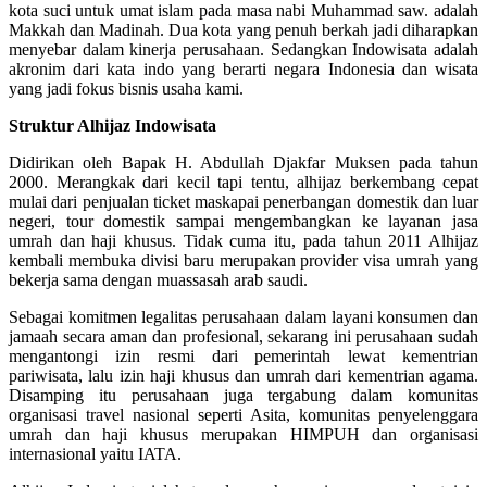
kota suci untuk umat islam pada masa nabi Muhammad saw. adalah
Makkah dan Madinah. Dua kota yang penuh berkah jadi diharapkan
menyebar dalam kinerja perusahaan. Sedangkan Indowisata adalah
akronim dari kata indo yang berarti negara Indonesia dan wisata
yang jadi fokus bisnis usaha kami.
Struktur Alhijaz Indowisata
Didirikan oleh Bapak H. Abdullah Djakfar Muksen pada tahun
2000. Merangkak dari kecil tapi tentu, alhijaz berkembang cepat
mulai dari penjualan ticket maskapai penerbangan domestik dan luar
negeri, tour domestik sampai mengembangkan ke layanan jasa
umrah dan haji khusus. Tidak cuma itu, pada tahun 2011 Alhijaz
kembali membuka divisi baru merupakan provider visa umrah yang
bekerja sama dengan muassasah arab saudi.
Sebagai komitmen legalitas perusahaan dalam layani konsumen dan
jamaah secara aman dan profesional, sekarang ini perusahaan sudah
mengantongi izin resmi dari pemerintah lewat kementrian
pariwisata, lalu izin haji khusus dan umrah dari kementrian agama.
Disamping itu perusahaan juga tergabung dalam komunitas
organisasi travel nasional seperti Asita, komunitas penyelenggara
umrah dan haji khusus merupakan HIMPUH dan organisasi
internasional yaitu IATA.