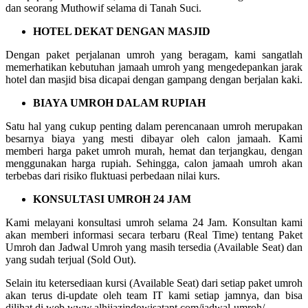
dan seorang Muthowif selama di Tanah Suci.
HOTEL DEKAT DENGAN MASJID
Dengan paket perjalanan umroh yang beragam, kami sangatlah
memerhatikan kebutuhan jamaah umroh yang mengedepankan jarak
hotel dan masjid bisa dicapai dengan gampang dengan berjalan kaki.
BIAYA UMROH DALAM RUPIAH
Satu hal yang cukup penting dalam perencanaan umroh merupakan
besarnya biaya yang mesti dibayar oleh calon jamaah. Kami
memberi harga paket umroh murah, hemat dan terjangkau, dengan
menggunakan harga rupiah. Sehingga, calon jamaah umroh akan
terbebas dari risiko fluktuasi perbedaan nilai kurs.
KONSULTASI UMROH 24 JAM
Kami melayani konsultasi umroh selama 24 Jam. Konsultan kami
akan memberi informasi secara terbaru (Real Time) tentang Paket
Umroh dan Jadwal Umroh yang masih tersedia (Available Seat) dan
yang sudah terjual (Sold Out).
Selain itu ketersediaan kursi (Available Seat) dari setiap paket umroh
akan terus di-update oleh team IT kami setiap jamnya, dan bisa
dilihat di web www.alhijazindowisatapt.com/jadwal-umroh/