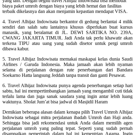
yang lain. Dengan begitu travel Alhijaz Indowisata bisa membuat
biaya paket umroh dengan biaya yang lebih hemat dan fasilitas
terbaik dikelasnya dan akan menjamin kepastian mendapat VISA.
4. Travel Alhijaz Indowisata berkantor di gedung berlantai 4 milik
sendiri dan salah satu lantainya khusus diperlukan buat kursus
manasik, yang beralamat di JL. DEWI SARTIKA NO. 239A,
CWANG JAKARTA TIMUR. Jadi Anda tak perlu khawatir akan
terkena TIPU atau uang yang sudah disetor untuk pergi umroh
dibawa kabur.
5. Travel Alhijaz Indowisata memakai maskapai kelas dunia Saudi
Airlines / Garuda Indonesia. Maka jamaah akan lebih nyaman
selama di perjalanan dengan rute penerbangan dari Bandara
Soekarno Hatta langsung Jeddah tanpa transit dan ganti Pesawat.
6. Travel Alhijaz Indowisata punya agenda penerbangan setiap hari
sabtu, hal ini mempertimbangkan jamaah yang mengambil cuti tidak
terlalu lama dan juga sanak saudara yang ingin antar lebih luang
waktunya. Sholat Jum’at bisa jadwal di Masjidil Haram
Demikian beberapa alasan dalam kenapa pilih Travel Umroh Alhijaz
Indowisata sebagai mitra perjalanan ibadah Umroh dan Haji anda.
Sehingga bisa jadi rekomendasi untuk Anda dalam memilih agen
perjalanan umroh yang paling tepat. Seperti yang sudah pernah
disampaikan pemerintah dalam hal ini kementrian Agama, Ingin