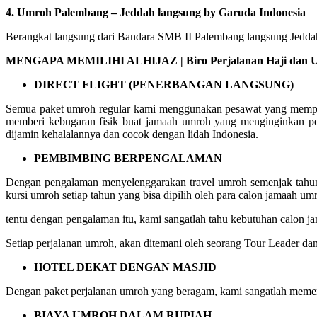
4. Umroh Palembang – Jeddah langsung by Garuda Indonesia
Berangkat langsung dari Bandara SMB II Palembang langsung Jeddah 
MENGAPA MEMILIHI ALHIJAZ | Biro Perjalanan Haji dan Umr
DIRECT FLIGHT (PENERBANGAN LANGSUNG)
Semua paket umroh regular kami menggunakan pesawat yang mempuny
memberi kebugaran fisik buat jamaah umroh yang menginginkan pe
dijamin kehalalannya dan cocok dengan lidah Indonesia.
PEMBIMBING BERPENGALAMAN
Dengan pengalaman menyelenggarakan travel umroh semenjak tahun 
kursi umroh setiap tahun yang bisa dipilih oleh para calon jamaah um
tentu dengan pengalaman itu, kami sangatlah tahu kebutuhan calon
Setiap perjalanan umroh, akan ditemani oleh seorang Tour Leader da
HOTEL DEKAT DENGAN MASJID
Dengan paket perjalanan umroh yang beragam, kami sangatlah memer
BIAYA UMROH DALAM RUPIAH