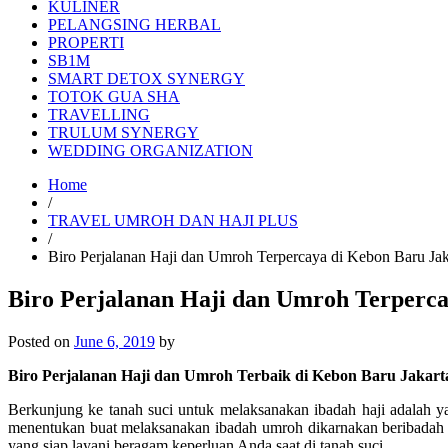
KULINER
PELANGSING HERBAL
PROPERTI
SB1M
SMART DETOX SYNERGY
TOTOK GUA SHA
TRAVELLING
TRULUM SYNERGY
WEDDING ORGANIZATION
Home
/
TRAVEL UMROH DAN HAJI PLUS
/
Biro Perjalanan Haji dan Umroh Terpercaya di Kebon Baru Ja
Biro Perjalanan Haji dan Umroh Terperca
Posted on
June 6, 2019
by
Biro Perjalanan Haji dan Umroh Terbaik di Kebon Baru Jakart
Berkunjung ke tanah suci untuk melaksanakan ibadah haji adalah 
menentukan buat melaksanakan ibadah umroh dikarnakan beribadah 
yang siap layani beragam keperluan Anda saat di tanah suci.