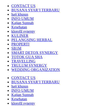
CONTACT US
BUSANA SYAR’I TERBARU
haji khusus
INFO UMUM
Kajian Sunnah
Kesehatan
klorofil synergy
KULINER
PELANGSING HERBAL
PROPERTI
SB1M
SMART DETOX SYNERGY
TOTOK GUA SHA
TRAVELLING
TRULUM SYNERGY
WEDDING ORGANIZATION
CONTACT US
BUSANA SYAR’I TERBARU
haji khusus
INFO UMUM
Kajian Sunnah
Kesehatan
klorofil synergy