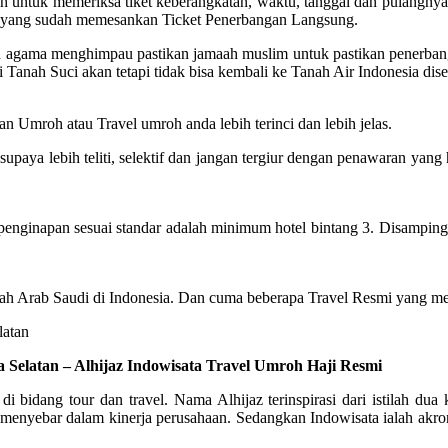
untuk memeriksa tiket keberangkatan, waktu, tanggal dan pulangnya. 
el yang sudah memesankan Ticket Penerbangan Langsung.
ian agama menghimpau pastikan jamaah muslim untuk pastikan penerba
 Tanah Suci akan tetapi tidak bisa kembali ke Tanah Air Indonesia di
n Umroh atau Travel umroh anda lebih terinci dan lebih jelas.
ya lebih teliti, selektif dan jangan tergiur dengan penawaran yang h
inapan sesuai standar adalah minimum hotel bintang 3. Disamping itu,
tah Arab Saudi di Indonesia. Dan cuma beberapa Travel Resmi yang me
 Selatan – Alhijaz Indowisata Travel Umroh Haji Resmi
 di bidang tour dan travel. Nama Alhijaz terinspirasi dari istilah 
nyebar dalam kinerja perusahaan. Sedangkan Indowisata ialah akronim