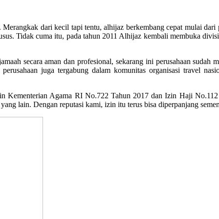
erangkak dari kecil tapi tentu, alhijaz berkembang cepat mulai dari p
us. Tidak cuma itu, pada tahun 2011 Alhijaz kembali membuka divisi
maah secara aman dan profesional, sekarang ini perusahaan sudah men
 perusahaan juga tergabung dalam komunitas organisasi travel nasio
zin Kementerian Agama RI No.722 Tahun 2017 dan Izin Haji No.112
yang lain. Dengan reputasi kami, izin itu terus bisa diperpanjang seme