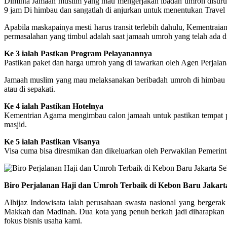
Diminta Jamaah muslim yang mau mengerjakan ibadah umroh disuruh 
9 jam Di himbau dan sangatlah di anjurkan untuk menentukan Trav
Apabila maskapainya mesti harus transit terlebih dahulu, Kementra
permasalahan yang timbul adalah saat jamaah umroh yang telah ada di
Ke 3 ialah Pastkan Program Pelayanannya
Pastikan paket dan harga umroh yang di tawarkan oleh Agen Perjalana
Jamaah muslim yang mau melaksanakan beribadah umroh di himbau supa
atau di sepakati.
Ke 4 ialah Pastikan Hotelnya
Kementrian Agama mengimbau calon jamaah untuk pastikan tempat peng
masjid.
Ke 5 ialah Pastikan Visanya
Visa cuma bisa diresmikan dan dikeluarkan oleh Perwakilan Pemerin
Biro Perjalanan Haji dan Umroh Terbaik di Kebon Baru Jakarta
Alhijaz Indowisata ialah perusahaan swasta nasional yang bergerak
Makkah dan Madinah. Dua kota yang penuh berkah jadi diharapkan me
fokus bisnis usaha kami.