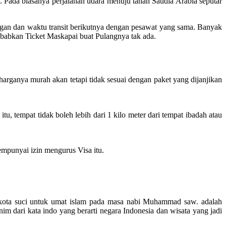
Pada biasanya perjalanan udara menuju tanah Saudia Arabia seputar
ngan dan waktu transit berikutnya dengan pesawat yang sama. Banyak
sebabkan Ticket Maskapai buat Pulangnya tak ada.
arganya murah akan tetapi tidak sesuai dengan paket yang dijanjikan
 tempat tidak boleh lebih dari 1 kilo meter dari tempat ibadah atau
mpunyai izin mengurus Visa itu.
dua kota suci untuk umat islam pada masa nabi Muhammad saw. adalah
 dari kata indo yang berarti negara Indonesia dan wisata yang jadi