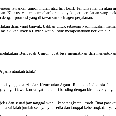
dengan tawarkan umroh murah atau haji kecil. Tentunya hal ini akan
an. Khususnya kerap tersebar berita banyak agen perjalanan yang me
aja dengan promosi yang di tawarkan oleh agen perjalanan.
erlukan dana yang banyak, bahkan untuk sebagian kaum muslim mem
melakukan Ibadah Umroh wajib untuk memperhatikan berikut ini :
 melakukan Beribadah Umroh buat bisa memastikan dan menentukan 
 Agama ataukah tidak?
uci yang bisa izin dari Kementrian Agama Republik Indonesia. Jika tida
a yang di tawarkan sangat murah di banding dengan biro travel yang la
las dan sesuai jam tanggal skedul keberangkatan umroh. Buat pastikan 
 pakai ialah jumlah seat yang tersedia dan tanggal keberangkatan yang 