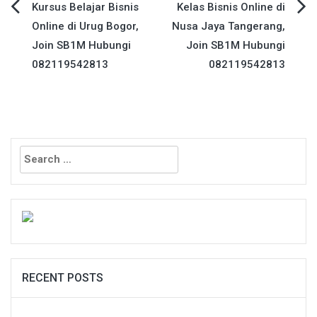
Post
Kursus Belajar Bisnis
Kelas Bisnis Online di
Online di Urug Bogor,
Nusa Jaya Tangerang,
navigation
Join SB1M Hubungi
Join SB1M Hubungi
082119542813
082119542813
Search
for:
RECENT POSTS