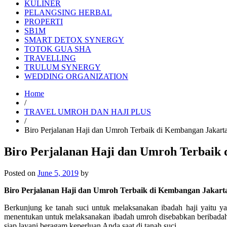
KULINER
PELANGSING HERBAL
PROPERTI
SB1M
SMART DETOX SYNERGY
TOTOK GUA SHA
TRAVELLING
TRULUM SYNERGY
WEDDING ORGANIZATION
Home
/
TRAVEL UMROH DAN HAJI PLUS
/
Biro Perjalanan Haji dan Umroh Terbaik di Kembangan Jakar
Biro Perjalanan Haji dan Umroh Terbaik
Posted on
June 5, 2019
by
Biro Perjalanan Haji dan Umroh Terbaik di Kembangan Jakart
Berkunjung ke tanah suci untuk melaksanakan ibadah haji yaitu y
menentukan untuk melaksanakan ibadah umroh disebabkan beribadah 
siap layani beragam keperluan Anda saat di tanah suci.