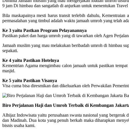
Diminta Jamaah muslim yang mau mengerjakan ibadah umroh disuruh 
9 jam Di himbau dan sangatlah di anjurkan untuk menentukan Trav
Bila maskapainya mesti harus transit terlebih dahulu, Kementrai
permasalahan yang timbul adalah waktu jamaah umroh yang telah ada 
Ke 3 yaitu Pastkan Program Pelayanannya
Pastikan paket dan harga umroh yang di tawarkan oleh Agen Perjalana
Jamaah muslim yang mau melakukan beribadah umroh di himbau supaya 
sepakati.
Ke 4 yaitu Pastikan Hotelnya
Kementrian Agama mengimbau calon jamaah untuk pastikan tempat peng
masjid.
Ke 5 yaitu Pastikan Visanya
Visa cuma bisa diresmikan dan dikeluarkan oleh Perwakilan Pemerint
Biro Perjalanan Haji dan Umroh Terbaik di Kembangan Jakarta
Alhijaz Indowisata yaitu perusahaan swasta nasional yang bergerak d
dan Madinah. Dua kota yang penuh berkah maka diharapkan menyebar 
bisnis usaha kami.