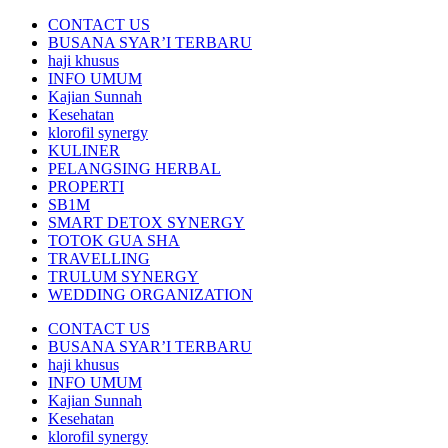
CONTACT US
BUSANA SYAR’I TERBARU
haji khusus
INFO UMUM
Kajian Sunnah
Kesehatan
klorofil synergy
KULINER
PELANGSING HERBAL
PROPERTI
SB1M
SMART DETOX SYNERGY
TOTOK GUA SHA
TRAVELLING
TRULUM SYNERGY
WEDDING ORGANIZATION
CONTACT US
BUSANA SYAR’I TERBARU
haji khusus
INFO UMUM
Kajian Sunnah
Kesehatan
klorofil synergy