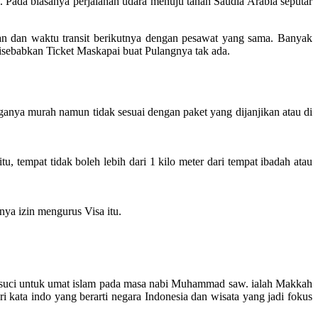
Pada biasanya perjalanan udara menuju tanah Saudia Arabia seputar
an dan waktu transit berikutnya dengan pesawat yang sama. Banyak
disebabkan Ticket Maskapai buat Pulangnya tak ada.
ganya murah namun tidak sesuai dengan paket yang dijanjikan atau di
 tempat tidak boleh lebih dari 1 kilo meter dari tempat ibadah atau
ya izin mengurus Visa itu.
kota suci untuk umat islam pada masa nabi Muhammad saw. ialah Makkah
kata indo yang berarti negara Indonesia dan wisata yang jadi fokus