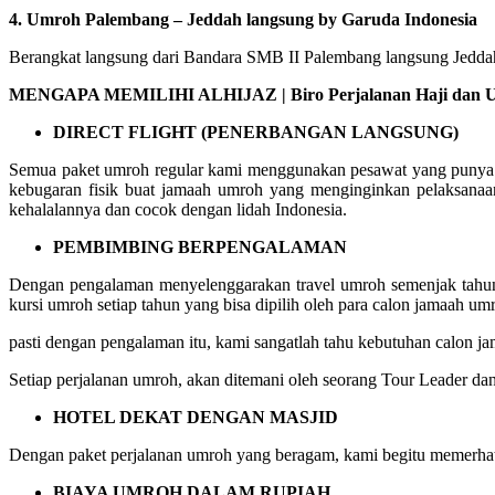
4. Umroh Palembang – Jeddah langsung by Garuda Indonesia
Berangkat langsung dari Bandara SMB II Palembang langsung Jeddah 
MENGAPA MEMILIHI ALHIJAZ | Biro Perjalanan Haji dan Um
DIRECT FLIGHT (PENERBANGAN LANGSUNG)
Semua paket umroh regular kami menggunakan pesawat yang punya ru
kebugaran fisik buat jamaah umroh yang menginginkan pelaksanaa
kehalalannya dan cocok dengan lidah Indonesia.
PEMBIMBING BERPENGALAMAN
Dengan pengalaman menyelenggarakan travel umroh semenjak tahun 
kursi umroh setiap tahun yang bisa dipilih oleh para calon jamaah um
pasti dengan pengalaman itu, kami sangatlah tahu kebutuhan calon
Setiap perjalanan umroh, akan ditemani oleh seorang Tour Leader da
HOTEL DEKAT DENGAN MASJID
Dengan paket perjalanan umroh yang beragam, kami begitu memerhat
BIAYA UMROH DALAM RUPIAH