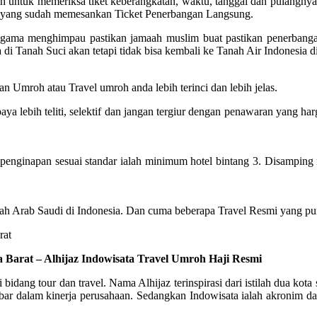
untuk memeriksa tiket keberangkatan, waktu, tanggal dan pulangnya. 
el yang sudah memesankan Ticket Penerbangan Langsung.
an agama menghimpau pastikan jamaah muslim buat pastikan penerbang
di Tanah Suci akan tetapi tidak bisa kembali ke Tanah Air Indonesia 
n Umroh atau Travel umroh anda lebih terinci dan lebih jelas.
lebih teliti, selektif dan jangan tergiur dengan penawaran yang har
inapan sesuai standar ialah minimum hotel bintang 3. Disamping itu,
ah Arab Saudi di Indonesia. Dan cuma beberapa Travel Resmi yang pun
 Barat – Alhijaz Indowisata Travel Umroh Haji Resmi
i bidang tour dan travel. Nama Alhijaz terinspirasi dari istilah dua 
dalam kinerja perusahaan. Sedangkan Indowisata ialah akronim dari 