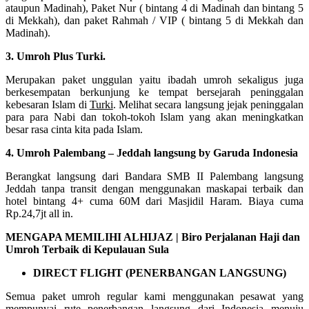
ataupun Madinah), Paket Nur ( bintang 4 di Madinah dan bintang 5
di Mekkah), dan paket Rahmah / VIP ( bintang 5 di Mekkah dan
Madinah).
3. Umroh Plus Turki.
Merupakan paket unggulan yaitu ibadah umroh sekaligus juga
berkesempatan berkunjung ke tempat bersejarah peninggalan
kebesaran Islam di
Turki
. Melihat secara langsung jejak peninggalan
para para Nabi dan tokoh-tokoh Islam yang akan meningkatkan
besar rasa cinta kita pada Islam.
4. Umroh Palembang – Jeddah langsung by Garuda Indonesia
Berangkat langsung dari Bandara SMB II Palembang langsung
Jeddah tanpa transit dengan menggunakan maskapai terbaik dan
hotel bintang 4+ cuma 60M dari Masjidil Haram. Biaya cuma
Rp.24,7jt all in.
MENGAPA MEMILIHI ALHIJAZ | Biro Perjalanan Haji dan
Umroh Terbaik di Kepulauan Sula
DIRECT FLIGHT (PENERBANGAN LANGSUNG)
Semua paket umroh regular kami menggunakan pesawat yang
mempunyai rute penerbangan langsung dari Indonesia menuju