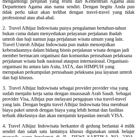
mengantongi perijinan yang resmi dari Kementrian Agama atau
Departemen Agama atas nama sendiri. Dengan begitu Anda pun
tidak perlu takut akan terlibat dengan travel-travel yang tidak
professional atau abal-abal.
2. Travel Alhijaz Indowisata punya pengalaman bertahun-tahun
bukan cuma dalam menyediakan pelayanan perjalanan ibadah
umroh dan haji namun juga perjalanan wisata umum yang lain.
Travel Umroh Alhijaz Indowisata pun makin menonjolkan
keberadaannya dalam bidang bisnis perjalanan wisata dengan jadi
member bermacam organisasi dan komunitas perusahaan pelaksana
perjalanan wisata baik nasional ataupun internasional. Organisasi-
organisasi itu antara lain Asita, IATA, dan HIMPUH yang
merupakan perkumpulan perusahaan pelaksana jasa layanan umroh
dan haji khusus.
3. Travel Alhijaz Indowisata sebagai provider provider visa yang
sudah menjalin kerja sama dengan muassasah Arab Saudi. Sebagai
provider Visa, Alhijaz pun melayani pengajuan visa travel-travel
yang lain. Dengan begitu travel Alhijaz Indowisata bisa membuat
biaya paket umroh dengan biaya yang lebih hemat dan fasilitas
terbaik dikelasnya dan akan menjamin kepastian meraih VISA.
4. Travel Alhijaz Indowisata berkantor di gedung berlantai 4 milik
sendiri dan salah satu lantainya khusus digunakan untuk belajar
manasik, yang beralamat di JL. DEWI SARTIKA NO. 239A,