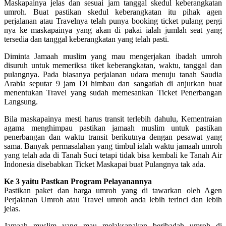
Maskapainya jelas dan sesuai jam tanggal skedul keberangkatan
umroh. Buat pastikan skedul keberangkatan itu pihak agen
perjalanan atau Travelnya telah punya booking ticket pulang pergi
nya ke maskapainya yang akan di pakai ialah jumlah seat yang
tersedia dan tanggal keberangkatan yang telah pasti.
Diminta Jamaah muslim yang mau mengerjakan ibadah umroh
disuruh untuk memeriksa tiket keberangkatan, waktu, tanggal dan
pulangnya. Pada biasanya perjalanan udara menuju tanah Saudia
Arabia seputar 9 jam Di himbau dan sangatlah di anjurkan buat
menentukan Travel yang sudah memesankan Ticket Penerbangan
Langsung.
Bila maskapainya mesti harus transit terlebih dahulu, Kementraian
agama menghimpau pastikan jamaah muslim untuk pastikan
penerbangan dan waktu transit berikutnya dengan pesawat yang
sama. Banyak permasalahan yang timbul ialah waktu jamaah umroh
yang telah ada di Tanah Suci tetapi tidak bisa kembali ke Tanah Air
Indonesia disebabkan Ticket Maskapai buat Pulangnya tak ada.
Ke 3 yaitu Pastkan Program Pelayanannya
Pastikan paket dan harga umroh yang di tawarkan oleh Agen
Perjalanan Umroh atau Travel umroh anda lebih terinci dan lebih
jelas.
Jamaah muslim yang mau melaksanakan beribadah umroh di