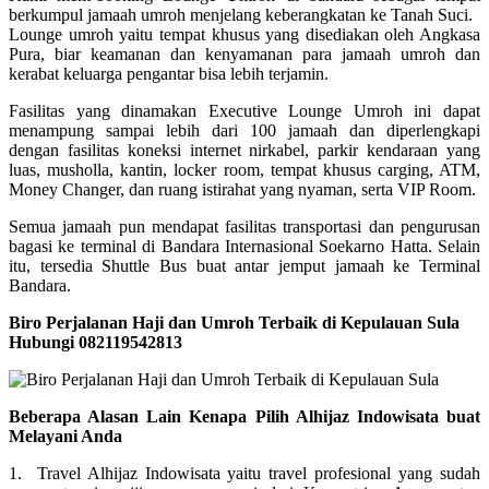
berkumpul jamaah umroh menjelang keberangkatan ke Tanah Suci.
Lounge umroh yaitu tempat khusus yang disediakan oleh Angkasa
Pura, biar keamanan dan kenyamanan para jamaah umroh dan
kerabat keluarga pengantar bisa lebih terjamin.
Fasilitas yang dinamakan Executive Lounge Umroh ini dapat
menampung sampai lebih dari 100 jamaah dan diperlengkapi
dengan fasilitas koneksi internet nirkabel, parkir kendaraan yang
luas, musholla, kantin, locker room, tempat khusus carging, ATM,
Money Changer, dan ruang istirahat yang nyaman, serta VIP Room.
Semua jamaah pun mendapat fasilitas transportasi dan pengurusan
bagasi ke terminal di Bandara Internasional Soekarno Hatta. Selain
itu, tersedia Shuttle Bus buat antar jemput jamaah ke Terminal
Bandara.
Biro Perjalanan Haji dan Umroh Terbaik di Kepulauan Sula
Hubungi 082119542813
Beberapa Alasan Lain Kenapa Pilih Alhijaz Indowisata buat
Melayani Anda
1. Travel Alhijaz Indowisata yaitu travel profesional yang sudah