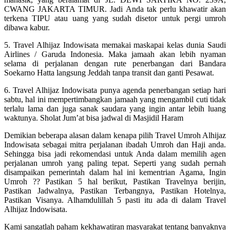
CWANG JAKARTA TIMUR. Jadi Anda tak perlu khawatir akan
terkena TIPU atau uang yang sudah disetor untuk pergi umroh
dibawa kabur.
5. Travel Alhijaz Indowisata memakai maskapai kelas dunia Saudi
Airlines / Garuda Indonesia. Maka jamaah akan lebih nyaman
selama di perjalanan dengan rute penerbangan dari Bandara
Soekarno Hatta langsung Jeddah tanpa transit dan ganti Pesawat.
6. Travel Alhijaz Indowisata punya agenda penerbangan setiap hari
sabtu, hal ini mempertimbangkan jamaah yang mengambil cuti tidak
terlalu lama dan juga sanak saudara yang ingin antar lebih luang
waktunya. Sholat Jum’at bisa jadwal di Masjidil Haram
Demikian beberapa alasan dalam kenapa pilih Travel Umroh Alhijaz
Indowisata sebagai mitra perjalanan ibadah Umroh dan Haji anda.
Sehingga bisa jadi rekomendasi untuk Anda dalam memilih agen
perjalanan umroh yang paling tepat. Seperti yang sudah pernah
disampaikan pemerintah dalam hal ini kementrian Agama, Ingin
Umroh ?? Pastikan 5 hal berikut, Pastikan Travelnya berijin,
Pastikan Jadwalnya, Pastikan Terbangnya, Pastikan Hotelnya,
Pastikan Visanya. Alhamdulillah 5 pasti itu ada di dalam Travel
Alhijaz Indowisata.
Kami sangatlah paham kekhawatiran masyarakat tentang banyaknya