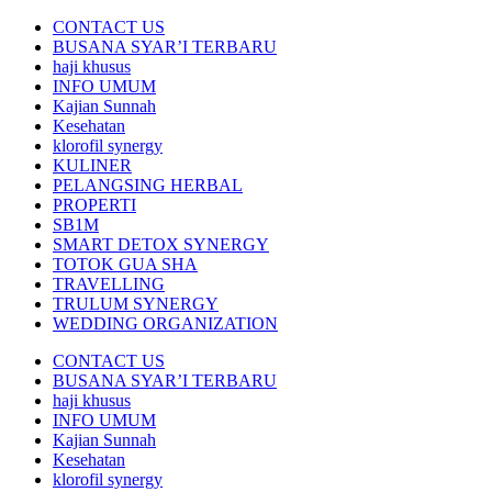
CONTACT US
BUSANA SYAR’I TERBARU
haji khusus
INFO UMUM
Kajian Sunnah
Kesehatan
klorofil synergy
KULINER
PELANGSING HERBAL
PROPERTI
SB1M
SMART DETOX SYNERGY
TOTOK GUA SHA
TRAVELLING
TRULUM SYNERGY
WEDDING ORGANIZATION
CONTACT US
BUSANA SYAR’I TERBARU
haji khusus
INFO UMUM
Kajian Sunnah
Kesehatan
klorofil synergy