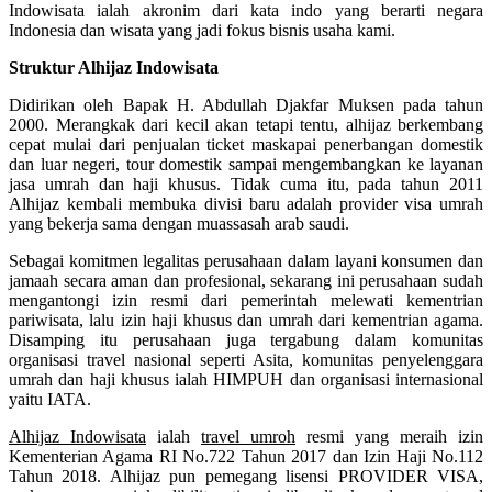
Indowisata ialah akronim dari kata indo yang berarti negara
Indonesia dan wisata yang jadi fokus bisnis usaha kami.
Struktur Alhijaz Indowisata
Didirikan oleh Bapak H. Abdullah Djakfar Muksen pada tahun
2000. Merangkak dari kecil akan tetapi tentu, alhijaz berkembang
cepat mulai dari penjualan ticket maskapai penerbangan domestik
dan luar negeri, tour domestik sampai mengembangkan ke layanan
jasa umrah dan haji khusus. Tidak cuma itu, pada tahun 2011
Alhijaz kembali membuka divisi baru adalah provider visa umrah
yang bekerja sama dengan muassasah arab saudi.
Sebagai komitmen legalitas perusahaan dalam layani konsumen dan
jamaah secara aman dan profesional, sekarang ini perusahaan sudah
mengantongi izin resmi dari pemerintah melewati kementrian
pariwisata, lalu izin haji khusus dan umrah dari kementrian agama.
Disamping itu perusahaan juga tergabung dalam komunitas
organisasi travel nasional seperti Asita, komunitas penyelenggara
umrah dan haji khusus ialah HIMPUH dan organisasi internasional
yaitu IATA.
Alhijaz Indowisata
ialah
travel umroh
resmi yang meraih izin
Kementerian Agama RI No.722 Tahun 2017 dan Izin Haji No.112
Tahun 2018. Alhijaz pun pemegang lisensi PROVIDER VISA,