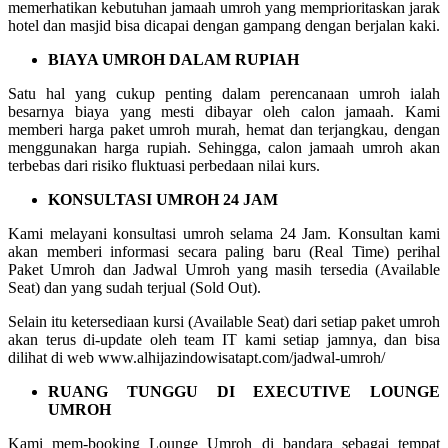
memerhatikan kebutuhan jamaah umroh yang memprioritaskan jarak
hotel dan masjid bisa dicapai dengan gampang dengan berjalan kaki.
BIAYA UMROH DALAM RUPIAH
Satu hal yang cukup penting dalam perencanaan umroh ialah
besarnya biaya yang mesti dibayar oleh calon jamaah. Kami
memberi harga paket umroh murah, hemat dan terjangkau, dengan
menggunakan harga rupiah. Sehingga, calon jamaah umroh akan
terbebas dari risiko fluktuasi perbedaan nilai kurs.
KONSULTASI UMROH 24 JAM
Kami melayani konsultasi umroh selama 24 Jam. Konsultan kami
akan memberi informasi secara paling baru (Real Time) perihal
Paket Umroh dan Jadwal Umroh yang masih tersedia (Available
Seat) dan yang sudah terjual (Sold Out).
Selain itu ketersediaan kursi (Available Seat) dari setiap paket umroh
akan terus di-update oleh team IT kami setiap jamnya, dan bisa
dilihat di web www.alhijazindowisatapt.com/jadwal-umroh/
RUANG TUNGGU DI EXECUTIVE LOUNGE
UMROH
Kami mem-booking Lounge Umroh di bandara sebagai tempat