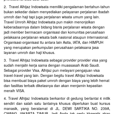
2. Travel Alhijaz Indowisata memiliki pengalaman bertahun-tahun
bukan sekedar dalam menyediakan pelayanan perjalanan ibadah
umroh dan haji tapi juga perjalanan wisata umum yang lain.
Travel Umroh Alhijaz Indowisata pun makin menonjolkan
keberadaannya dalam bidang bisnis perjalanan wisata dengan
jadi member bermacam organisasi dan komunitas perusahaan
pelaksana perjalanan wisata baik nasional ataupun internasional.
Organisasi-organisasi itu antara lain Asita, IATA, dan HIMPUH
yang merupakan perkumpulan perusahaan pelaksana jasa
layanan umroh dan haji khusus.
3. Travel Alhijaz Indowisata sebagai provider provider visa yang
sudah menjalin kerja sama dengan muassasah Arab Saudi.
Sebagai provider Visa, Alhijaz pun melayani pengajuan visa
travel-travel yang lain. Dengan begitu travel Alhijaz Indowisata
bisa membuat biaya paket umroh dengan biaya yang lebih hemat
dan fasilitas terbaik dikelasnya dan akan menjamin kepastian
meraih VISA.
4. Travel Alhijaz Indowisata berkantor di gedung berlantai 4 milik
sendiri dan salah satu lantainya khusus diperlukan buat kursus
manasik, yang beralamat di JL. DEWI SARTIKA NO. 239A,
CWANG JAKARTA TIMUR. Jadi Anda tak perlu khawatir akan