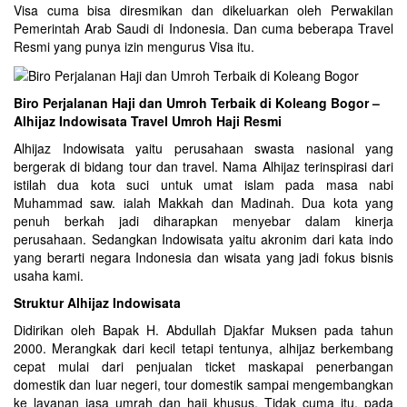
Visa cuma bisa diresmikan dan dikeluarkan oleh Perwakilan
Pemerintah Arab Saudi di Indonesia. Dan cuma beberapa Travel
Resmi yang punya izin mengurus Visa itu.
Biro Perjalanan Haji dan Umroh Terbaik di Koleang Bogor –
Alhijaz Indowisata Travel Umroh Haji Resmi
Alhijaz Indowisata yaitu perusahaan swasta nasional yang
bergerak di bidang tour dan travel. Nama Alhijaz terinspirasi dari
istilah dua kota suci untuk umat islam pada masa nabi
Muhammad saw. ialah Makkah dan Madinah. Dua kota yang
penuh berkah jadi diharapkan menyebar dalam kinerja
perusahaan. Sedangkan Indowisata yaitu akronim dari kata indo
yang berarti negara Indonesia dan wisata yang jadi fokus bisnis
usaha kami.
Struktur Alhijaz Indowisata
Didirikan oleh Bapak H. Abdullah Djakfar Muksen pada tahun
2000. Merangkak dari kecil tetapi tentunya, alhijaz berkembang
cepat mulai dari penjualan ticket maskapai penerbangan
domestik dan luar negeri, tour domestik sampai mengembangkan
ke layanan jasa umrah dan haji khusus. Tidak cuma itu, pada