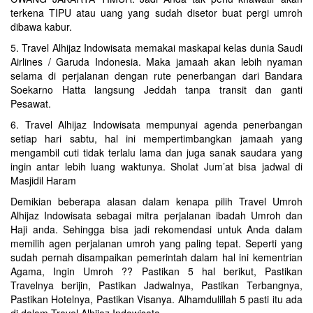
terkena TIPU atau uang yang sudah disetor buat pergi umroh
dibawa kabur.
5. Travel Alhijaz Indowisata memakai maskapai kelas dunia Saudi
Airlines / Garuda Indonesia. Maka jamaah akan lebih nyaman
selama di perjalanan dengan rute penerbangan dari Bandara
Soekarno Hatta langsung Jeddah tanpa transit dan ganti
Pesawat.
6. Travel Alhijaz Indowisata mempunyai agenda penerbangan
setiap hari sabtu, hal ini mempertimbangkan jamaah yang
mengambil cuti tidak terlalu lama dan juga sanak saudara yang
ingin antar lebih luang waktunya. Sholat Jum’at bisa jadwal di
Masjidil Haram
Demikian beberapa alasan dalam kenapa pilih Travel Umroh
Alhijaz Indowisata sebagai mitra perjalanan ibadah Umroh dan
Haji anda. Sehingga bisa jadi rekomendasi untuk Anda dalam
memilih agen perjalanan umroh yang paling tepat. Seperti yang
sudah pernah disampaikan pemerintah dalam hal ini kementrian
Agama, Ingin Umroh ?? Pastikan 5 hal berikut, Pastikan
Travelnya berijin, Pastikan Jadwalnya, Pastikan Terbangnya,
Pastikan Hotelnya, Pastikan Visanya. Alhamdulillah 5 pasti itu ada