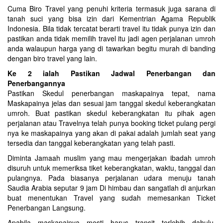
Cuma Biro Travel yang penuhi kriteria termasuk juga sarana di
tanah suci yang bisa izin dari Kementrian Agama Republik
Indonesia. Bila tidak tercatat berarti travel itu tidak punya izin dan
pastikan anda tidak memilih travel itu jadi agen perjalanan umroh
anda walaupun harga yang di tawarkan begitu murah di banding
dengan biro travel yang lain.
Ke 2 ialah Pastikan Jadwal Penerbangan dan
Penerbangannya
Pastikan Skedul penerbangan maskapainya tepat, nama
Maskapainya jelas dan sesuai jam tanggal skedul keberangkatan
umroh. Buat pastikan skedul keberangkatan itu pihak agen
perjalanan atau Travelnya telah punya booking ticket pulang pergi
nya ke maskapainya yang akan di pakai adalah jumlah seat yang
tersedia dan tanggal keberangkatan yang telah pasti.
Diminta Jamaah muslim yang mau mengerjakan ibadah umroh
disuruh untuk memeriksa tiket keberangkatan, waktu, tanggal dan
pulangnya. Pada biasanya perjalanan udara menuju tanah
Saudia Arabia seputar 9 jam Di himbau dan sangatlah di anjurkan
buat menentukan Travel yang sudah memesankan Ticket
Penerbangan Langsung.
Apabila maskapainya mesti harus transit terlebih dahulu,