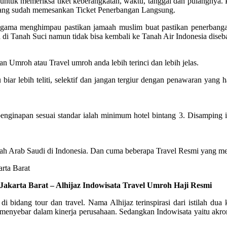
tuk memeriksa tiket keberangkatan, waktu, tanggal dan pulangnya. Pa
 yang sudah memesankan Ticket Penerbangan Langsung.
an agama menghimpau pastikan jamaah muslim buat pastikan penerbang
 di Tanah Suci namun tidak bisa kembali ke Tanah Air Indonesia dise
n Umroh atau Travel umroh anda lebih terinci dan lebih jelas.
r lebih teliti, selektif dan jangan tergiur dengan penawaran yang ha
inapan sesuai standar ialah minimum hotel bintang 3. Disamping itu, 
tah Arab Saudi di Indonesia. Dan cuma beberapa Travel Resmi yang me
Jakarta Barat – Alhijaz Indowisata Travel Umroh Haji Resmi
 di bidang tour dan travel. Nama Alhijaz terinspirasi dari istilah 
nyebar dalam kinerja perusahaan. Sedangkan Indowisata yaitu akronim