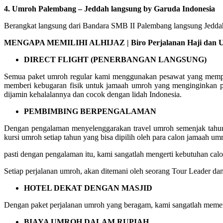
4. Umroh Palembang – Jeddah langsung by Garuda Indonesia
Berangkat langsung dari Bandara SMB II Palembang langsung Jeddah 
MENGAPA MEMILIHI ALHIJAZ | Biro Perjalanan Haji dan Um
DIRECT FLIGHT (PENERBANGAN LANGSUNG)
Semua paket umroh regular kami menggunakan pesawat yang mempuny
memberi kebugaran fisik untuk jamaah umroh yang menginginkan p
dijamin kehalalannya dan cocok dengan lidah Indonesia.
PEMBIMBING BERPENGALAMAN
Dengan pengalaman menyelenggarakan travel umroh semenjak tahun 
kursi umroh setiap tahun yang bisa dipilih oleh para calon jamaah um
pasti dengan pengalaman itu, kami sangatlah mengerti kebutuhan c
Setiap perjalanan umroh, akan ditemani oleh seorang Tour Leader da
HOTEL DEKAT DENGAN MASJID
Dengan paket perjalanan umroh yang beragam, kami sangatlah memer
BIAYA UMROH DALAM RUPIAH