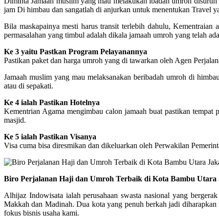
Diminta Jamaah muslim yang mau melakukan ibadah umroh disuruh un
jam Di himbau dan sangatlah di anjurkan untuk menentukan Travel
Bila maskapainya mesti harus transit terlebih dahulu, Kementrai
permasalahan yang timbul adalah dikala jamaah umroh yang telah ada
Ke 3 yaitu Pastkan Program Pelayanannya
Pastikan paket dan harga umroh yang di tawarkan oleh Agen Perjalana
Jamaah muslim yang mau melaksanakan beribadah umroh di himbau bia
atau di sepakati.
Ke 4 ialah Pastikan Hotelnya
Kementrian Agama mengimbau calon jamaah buat pastikan tempat peng
masjid.
Ke 5 ialah Pastikan Visanya
Visa cuma bisa diresmikan dan dikeluarkan oleh Perwakilan Pemerin
Biro Perjalanan Haji dan Umroh Terbaik di Kota Bambu Utara 
Alhijaz Indowisata ialah perusahaan swasta nasional yang bergerak
Makkah dan Madinah. Dua kota yang penuh berkah jadi diharapkan me
fokus bisnis usaha kami.