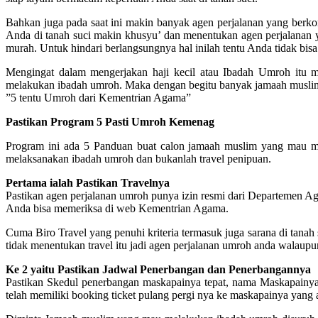
Bahkan juga pada saat ini makin banyak agen perjalanan yang berk
Anda di tanah suci makin khusyu’ dan menentukan agen perjalanan 
murah. Untuk hindari berlangsungnya hal inilah tentu Anda tidak bisa
Mengingat dalam mengerjakan haji kecil atau Ibadah Umroh it
melakukan ibadah umroh. Maka dengan begitu banyak jamaah muslim
”5 tentu Umroh dari Kementrian Agama”
Pastikan Program 5 Pasti Umroh Kemenag
Program ini ada 5 Panduan buat calon jamaah muslim yang mau m
melaksanakan ibadah umroh dan bukanlah travel penipuan.
Pertama ialah Pastikan Travelnya
Pastikan agen perjalanan umroh punya izin resmi dari Departemen A
Anda bisa memeriksa di web Kementrian Agama.
Cuma Biro Travel yang penuhi kriteria termasuk juga sarana di tanah s
tidak menentukan travel itu jadi agen perjalanan umroh anda walaupu
Ke 2 yaitu Pastikan Jadwal Penerbangan dan Penerbangannya
Pastikan Skedul penerbangan maskapainya tepat, nama Maskapainya j
telah memiliki booking ticket pulang pergi nya ke maskapainya yang a