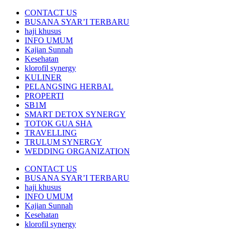
CONTACT US
BUSANA SYAR’I TERBARU
haji khusus
INFO UMUM
Kajian Sunnah
Kesehatan
klorofil synergy
KULINER
PELANGSING HERBAL
PROPERTI
SB1M
SMART DETOX SYNERGY
TOTOK GUA SHA
TRAVELLING
TRULUM SYNERGY
WEDDING ORGANIZATION
CONTACT US
BUSANA SYAR’I TERBARU
haji khusus
INFO UMUM
Kajian Sunnah
Kesehatan
klorofil synergy