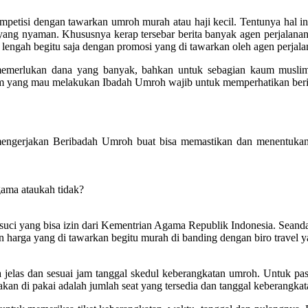
ompetisi dengan tawarkan umroh murah atau haji kecil. Tentunya hal 
yang nyaman. Khususnya kerap tersebar berita banyak agen perjalana
 lengah begitu saja dengan promosi yang di tawarkan oleh agen perjala
u memerlukan dana yang banyak, bahkan untuk sebagian kaum musl
 yang mau melakukan Ibadah Umroh wajib untuk memperhatikan berik
engerjakan Beribadah Umroh buat bisa memastikan dan menentukan
gama ataukah tidak?
uci yang bisa izin dari Kementrian Agama Republik Indonesia. Seandainy
n harga yang di tawarkan begitu murah di banding dengan biro travel y
elas dan sesuai jam tanggal skedul keberangkatan umroh. Untuk past
kan di pakai adalah jumlah seat yang tersedia dan tanggal keberangkata