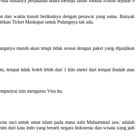
da biasanya perjalanan udara menuju tanah Saudia Arabia seputar 9
an dan waktu transit berikutnya dengan pesawat yang sama. Banyak
babkan Ticket Maskapai untuk Pulangnya tak ada.
rganya murah akan tetapi tidak sesuai dengan paket yang dijanjikan
tempat tidak boleh lebih dari 1 kilo meter dari tempat ibadah atau
mpunyai izin mengurus Visa itu.
dua kota suci untuk umat islam pada masa nabi Muhammad saw. adalah
 dari kata indo yang berarti negara Indonesia dan wisata yang jadi