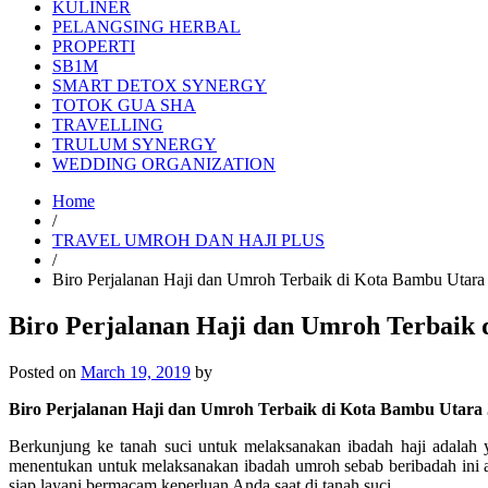
KULINER
PELANGSING HERBAL
PROPERTI
SB1M
SMART DETOX SYNERGY
TOTOK GUA SHA
TRAVELLING
TRULUM SYNERGY
WEDDING ORGANIZATION
Home
/
TRAVEL UMROH DAN HAJI PLUS
/
Biro Perjalanan Haji dan Umroh Terbaik di Kota Bambu Utar
Biro Perjalanan Haji dan Umroh Terbaik
Posted on
March 19, 2019
by
Biro Perjalanan Haji dan Umroh Terbaik di Kota Bambu Utara 
Berkunjung ke tanah suci untuk melaksanakan ibadah haji adalah
menentukan untuk melaksanakan ibadah umroh sebab beribadah ini 
siap layani bermacam keperluan Anda saat di tanah suci.