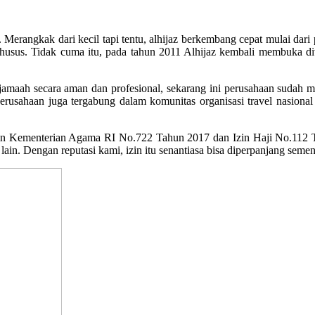
erangkak dari kecil tapi tentu, alhijaz berkembang cepat mulai dari p
usus. Tidak cuma itu, pada tahun 2011 Alhijaz kembali membuka di
maah secara aman dan profesional, sekarang ini perusahaan sudah men
erusahaan juga tergabung dalam komunitas organisasi travel nasional 
in Kementerian Agama RI No.722 Tahun 2017 dan Izin Haji No.112
lain. Dengan reputasi kami, izin itu senantiasa bisa diperpanjang seme