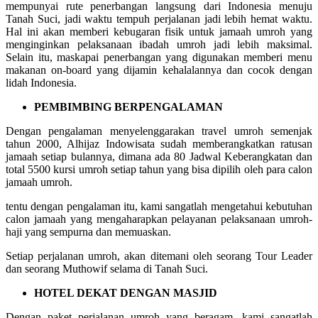
mempunyai rute penerbangan langsung dari Indonesia menuju
Tanah Suci, jadi waktu tempuh perjalanan jadi lebih hemat waktu.
Hal ini akan memberi kebugaran fisik untuk jamaah umroh yang
menginginkan pelaksanaan ibadah umroh jadi lebih maksimal.
Selain itu, maskapai penerbangan yang digunakan memberi menu
makanan on-board yang dijamin kehalalannya dan cocok dengan
lidah Indonesia.
PEMBIMBING BERPENGALAMAN
Dengan pengalaman menyelenggarakan travel umroh semenjak
tahun 2000, Alhijaz Indowisata sudah memberangkatkan ratusan
jamaah setiap bulannya, dimana ada 80 Jadwal Keberangkatan dan
total 5500 kursi umroh setiap tahun yang bisa dipilih oleh para calon
jamaah umroh.
tentu dengan pengalaman itu, kami sangatlah mengetahui kebutuhan
calon jamaah yang mengaharapkan pelayanan pelaksanaan umroh-
haji yang sempurna dan memuaskan.
Setiap perjalanan umroh, akan ditemani oleh seorang Tour Leader
dan seorang Muthowif selama di Tanah Suci.
HOTEL DEKAT DENGAN MASJID
Dengan paket perjalanan umroh yang beragam, kami sangatlah