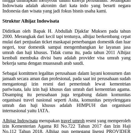
hingga diharapkan menyebar dalam kinerja perusahaan. Sedangkan
Indowisata adalah akronim dari kata indo yang berarti negara
Indonesia dan wisata yang jadi fokus bisnis usaha kami.
Struktur Alhijaz Indowisata
Didirikan oleh Bapak H. Abdullah Djakfar Muksen pada tahun
2000. Merangkak dari kecil tapi tentunya, alhijaz berkembang cepat
mulai dari penjualan ticket maskapai penerbangan domestik dan luar
negeri, tour domestik sampai mengembangkan ke layanan jasa
umrah dan haji khusus. Tidak cuma itu, pada tahun 2011 Alhijaz
kembali membuka divisi baru adalah provider visa umrah yang
bekerja sama dengan muassasah arab saudi.
Sebagai komitmen legalitas perusahaan dalam layani konsumen dan
jamaah secara aman dan profesional, pada saat ini perusahaan sudah
mengantongi izin resmi dari pemerintah lewat kementrian
pariwisata, lalu izin haji khusus dan umrah dari kementrian agama.
Disamping itu perusahaan juga tergabung dalam komunitas
organisasi travel nasional seperti Asita, komunitas penyelenggara
umrah dan haji khusus adalah HIMPUH dan organisasi
internasional yaitu IATA.
Alhijaz Indowisata
merupakan
travel umroh
resmi yang memperoleh
izin Kementerian Agama RI No.722 Tahun 2017 dan Izin Haji
No.112 Tahun 2018. Alhijaz pun pemegang lisensi PROVIDER