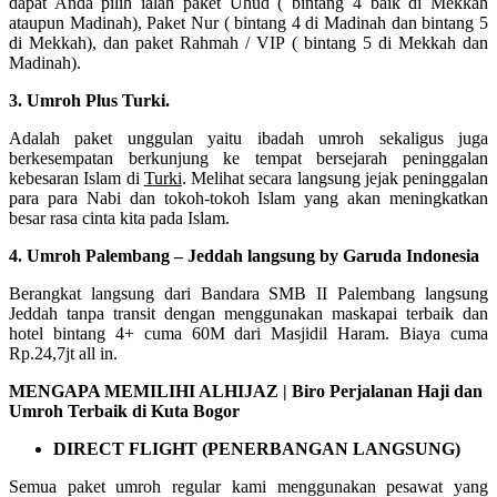
dapat Anda pilih ialah paket Uhud ( bintang 4 baik di Mekkah
ataupun Madinah), Paket Nur ( bintang 4 di Madinah dan bintang 5
di Mekkah), dan paket Rahmah / VIP ( bintang 5 di Mekkah dan
Madinah).
3. Umroh Plus Turki.
Adalah paket unggulan yaitu ibadah umroh sekaligus juga
berkesempatan berkunjung ke tempat bersejarah peninggalan
kebesaran Islam di
Turki
. Melihat secara langsung jejak peninggalan
para para Nabi dan tokoh-tokoh Islam yang akan meningkatkan
besar rasa cinta kita pada Islam.
4. Umroh Palembang – Jeddah langsung by Garuda Indonesia
Berangkat langsung dari Bandara SMB II Palembang langsung
Jeddah tanpa transit dengan menggunakan maskapai terbaik dan
hotel bintang 4+ cuma 60M dari Masjidil Haram. Biaya cuma
Rp.24,7jt all in.
MENGAPA MEMILIHI ALHIJAZ | Biro Perjalanan Haji dan
Umroh Terbaik di Kuta Bogor
DIRECT FLIGHT (PENERBANGAN LANGSUNG)
Semua paket umroh regular kami menggunakan pesawat yang