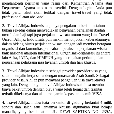
mengantongi perijinan yang resmi dari Kementrian Agama atau
Departemen Agama atas nama sendiri. Dengan begitu Anda pun
tidak perlu takut akan terlibat dengan travel-travel yang tidak
professional atau abal-abal.
2. Travel Alhijaz Indowisata punya pengalaman bertahun-tahun
bukan sekedar dalam menyediakan pelayanan perjalanan ibadah
umroh dan haji tapi juga perjalanan wisata umum yang lain. Travel
Umroh Alhijaz Indowisata pun makin menonjolkan keberadaannya
dalam bidang bisnis perjalanan wisata dengan jadi member beragam
organisasi dan komunitas perusahaan pelaksana perjalanan wisata
baik nasional ataupun internasional. Organisasi-organisasi itu antara
lain Asita, IATA, dan HIMPUH yang merupakan perkumpulan
perusahaan pelaksana jasa layanan umroh dan haji khusus.
3. Travel Alhijaz Indowisata sebagai provider provider visa yang
sudah menjalin kerja sama dengan muassasah Arab Saudi. Sebagai
provider Visa, Alhijaz pun melayani pengajuan visa travel-travel
yang lain. Dengan begitu travel Alhijaz Indowisata bisa membuat
biaya paket umroh dengan biaya yang lebih hemat dan fasilitas
terbaik dikelasnya dan akan menjamin kepastian meraih VISA.
4. Travel Alhijaz Indowisata berkantor di gedung berlantai 4 milik
sendiri dan salah satu lantainya khusus digunakan buat belajar
manasik, yang beralamat di JL. DEWI SARTIKA NO. 239A,