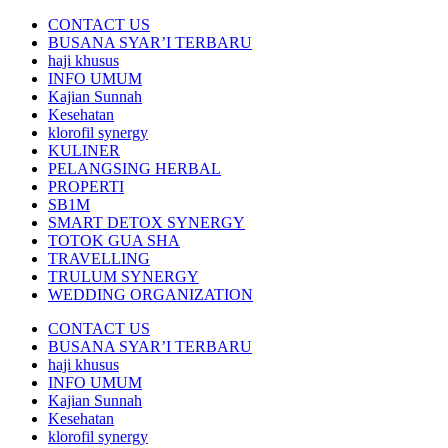
CONTACT US
BUSANA SYAR’I TERBARU
haji khusus
INFO UMUM
Kajian Sunnah
Kesehatan
klorofil synergy
KULINER
PELANGSING HERBAL
PROPERTI
SB1M
SMART DETOX SYNERGY
TOTOK GUA SHA
TRAVELLING
TRULUM SYNERGY
WEDDING ORGANIZATION
CONTACT US
BUSANA SYAR’I TERBARU
haji khusus
INFO UMUM
Kajian Sunnah
Kesehatan
klorofil synergy