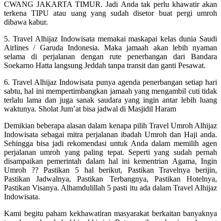
CWANG JAKARTA TIMUR. Jadi Anda tak perlu khawatir akan
terkena TIPU atau uang yang sudah disetor buat pergi umroh
dibawa kabur.
5. Travel Alhijaz Indowisata memakai maskapai kelas dunia Saudi
Airlines / Garuda Indonesia. Maka jamaah akan lebih nyaman
selama di perjalanan dengan rute penerbangan dari Bandara
Soekarno Hatta langsung Jeddah tanpa transit dan ganti Pesawat.
6. Travel Alhijaz Indowisata punya agenda penerbangan setiap hari
sabtu, hal ini mempertimbangkan jamaah yang mengambil cuti tidak
terlalu lama dan juga sanak saudara yang ingin antar lebih luang
waktunya. Sholat Jum’at bisa jadwal di Masjidil Haram
Demikian beberapa alasan dalam kenapa pilih Travel Umroh Alhijaz
Indowisata sebagai mitra perjalanan ibadah Umroh dan Haji anda.
Sehingga bisa jadi rekomendasi untuk Anda dalam memilih agen
perjalanan umroh yang paling tepat. Seperti yang sudah pernah
disampaikan pemerintah dalam hal ini kementrian Agama, Ingin
Umroh ?? Pastikan 5 hal berikut, Pastikan Travelnya berijin,
Pastikan Jadwalnya, Pastikan Terbangnya, Pastikan Hotelnya,
Pastikan Visanya. Alhamdulillah 5 pasti itu ada dalam Travel Alhijaz
Indowisata.
Kami begitu paham kekhawatiran masyarakat berkaitan banyaknya