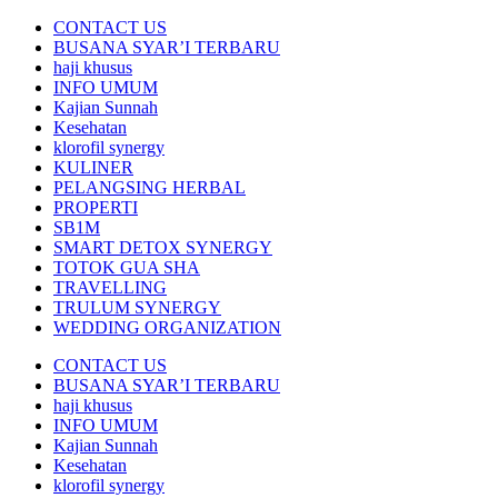
CONTACT US
BUSANA SYAR’I TERBARU
haji khusus
INFO UMUM
Kajian Sunnah
Kesehatan
klorofil synergy
KULINER
PELANGSING HERBAL
PROPERTI
SB1M
SMART DETOX SYNERGY
TOTOK GUA SHA
TRAVELLING
TRULUM SYNERGY
WEDDING ORGANIZATION
CONTACT US
BUSANA SYAR’I TERBARU
haji khusus
INFO UMUM
Kajian Sunnah
Kesehatan
klorofil synergy