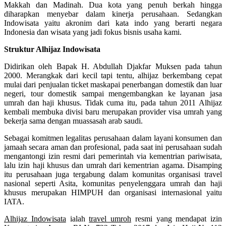
Makkah dan Madinah. Dua kota yang penuh berkah hingga
diharapkan menyebar dalam kinerja perusahaan. Sedangkan
Indowisata yaitu akronim dari kata indo yang berarti negara
Indonesia dan wisata yang jadi fokus bisnis usaha kami.
Struktur Alhijaz Indowisata
Didirikan oleh Bapak H. Abdullah Djakfar Muksen pada tahun
2000. Merangkak dari kecil tapi tentu, alhijaz berkembang cepat
mulai dari penjualan ticket maskapai penerbangan domestik dan luar
negeri, tour domestik sampai mengembangkan ke layanan jasa
umrah dan haji khusus. Tidak cuma itu, pada tahun 2011 Alhijaz
kembali membuka divisi baru merupakan provider visa umrah yang
bekerja sama dengan muassasah arab saudi.
Sebagai komitmen legalitas perusahaan dalam layani konsumen dan
jamaah secara aman dan profesional, pada saat ini perusahaan sudah
mengantongi izin resmi dari pemerintah via kementrian pariwisata,
lalu izin haji khusus dan umrah dari kementrian agama. Disamping
itu perusahaan juga tergabung dalam komunitas organisasi travel
nasional seperti Asita, komunitas penyelenggara umrah dan haji
khusus merupakan HIMPUH dan organisasi internasional yaitu
IATA.
Alhijaz Indowisata
ialah
travel umroh
resmi yang mendapat izin