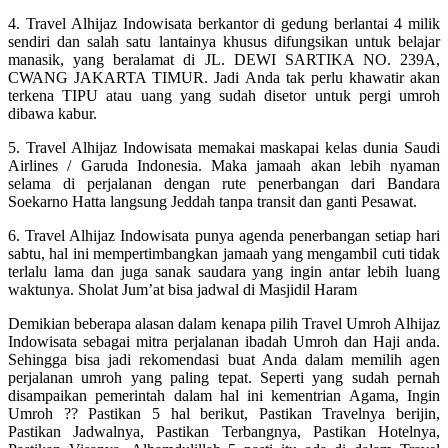
4. Travel Alhijaz Indowisata berkantor di gedung berlantai 4 milik
sendiri dan salah satu lantainya khusus difungsikan untuk belajar
manasik, yang beralamat di JL. DEWI SARTIKA NO. 239A,
CWANG JAKARTA TIMUR. Jadi Anda tak perlu khawatir akan
terkena TIPU atau uang yang sudah disetor untuk pergi umroh
dibawa kabur.
5. Travel Alhijaz Indowisata memakai maskapai kelas dunia Saudi
Airlines / Garuda Indonesia. Maka jamaah akan lebih nyaman
selama di perjalanan dengan rute penerbangan dari Bandara
Soekarno Hatta langsung Jeddah tanpa transit dan ganti Pesawat.
6. Travel Alhijaz Indowisata punya agenda penerbangan setiap hari
sabtu, hal ini mempertimbangkan jamaah yang mengambil cuti tidak
terlalu lama dan juga sanak saudara yang ingin antar lebih luang
waktunya. Sholat Jum’at bisa jadwal di Masjidil Haram
Demikian beberapa alasan dalam kenapa pilih Travel Umroh Alhijaz
Indowisata sebagai mitra perjalanan ibadah Umroh dan Haji anda.
Sehingga bisa jadi rekomendasi buat Anda dalam memilih agen
perjalanan umroh yang paling tepat. Seperti yang sudah pernah
disampaikan pemerintah dalam hal ini kementrian Agama, Ingin
Umroh ?? Pastikan 5 hal berikut, Pastikan Travelnya berijin,
Pastikan Jadwalnya, Pastikan Terbangnya, Pastikan Hotelnya,