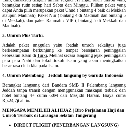
berangkat rutin setiap hari Sabtu dan Minggu. Pilihan paket yang
dapat Anda pilih merupakan paket Uhud ( bintang 4 baik di Mekkah
ataupun Madinah), Paket Nur ( bintang 4 di Madinah dan bintang 5
di Mekkah), dan paket Rahmah / VIP ( bintang 5 di Mekkah dan
Madinah).
3. Umroh Plus Turki.
Adalah paket unggulan yaitu ibadah umroh sekaligus juga
berkesempatan berkunjung ke tempat bersejarah peninggalan
kebesaran Islam di
Turki
. Melihat secara langsung jejak peninggalan
para para Nabi dan tokoh-tokoh Islam yang akan meningkatkan
besar rasa cinta kita pada Islam.
4. Umroh Palembang – Jeddah langsung by Garuda Indonesia
Berangkat langsung dari Bandara SMB II Palembang langsung
Jeddah tanpa transit dengan menggunakan maskapai terbaik dan
hotel bintang 4+ cuma 60M dari Masjidil Haram. Biaya cuma
Rp.24,7jt all in.
MENGAPA MEMILIHI ALHIJAZ | Biro Perjalanan Haji dan
Umroh Terbaik di Larangan Selatan Tangerang
DIRECT FLIGHT (PENERBANGAN LANGSUNG)